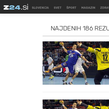
SLOVENIJA
SVET
ŠPORT
MAGAZIN
ZDRA
NAJDENIH
186 REZ