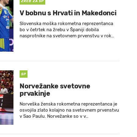
ŽREB ZA SP
V bobnu s Hrvati in Makedonci
Slovenska moška rokometna reprezentanca
bo v četrtek na žrebu v Španiji dobila
nasprotnike na svetovnem prvenstvu v rok…
SP
Norvežanke svetovne
prvakinje
Norveška ženska rokometna reprezentanca je
osvojila zlato kolajno na svetovnem prvenstvu
v Sao Paulu. Norvežanke so v v…