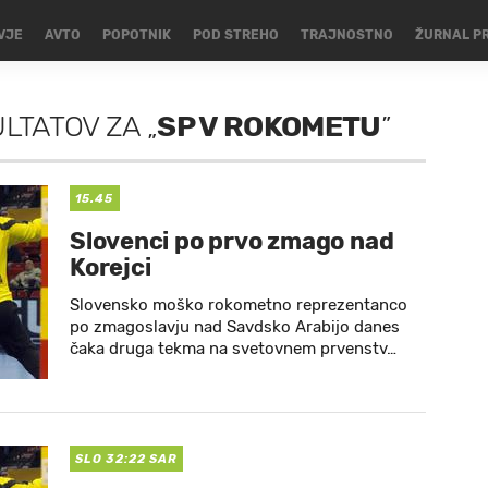
VJE
AVTO
POPOTNIK
POD STREHO
TRAJNOSTNO
ŽURNAL P
ULTATOV
ZA
„
SP V ROKOMETU
”
15.45
Slovenci po prvo zmago nad
Korejci
Slovensko moško rokometno reprezentanco
po zmagoslavju nad Savdsko Arabijo danes
čaka druga tekma na svetovnem prvenstv…
SLO 32:22 SAR