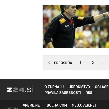
1
2
...
PREJŠNJA
O ŽURNALU
UREDNIŠTVO
OGLAŠE
PRAVILA ZASEBNOSTI
RSS
VREME.NET
BOLHA.COM
MED.OVER.NET
Partnerji: