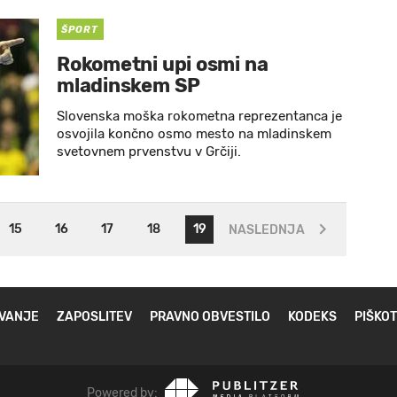
ŠPORT
Rokometni upi osmi na
mladinskem SP
Slovenska moška rokometna reprezentanca je
osvojila končno osmo mesto na mladinskem
svetovnem prvenstvu v Grčiji.
15
16
17
18
19
NASLEDNJA
VANJE
ZAPOSLITEV
PRAVNO OBVESTILO
KODEKS
PIŠKOT
Powered by: