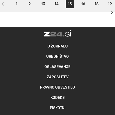
1
2
13
14
15
16
18
19
O ŽURNALU
UREDNIŠTVO
OGLAŠEVANJE
ZAPOSLITEV
PRAVNO OBVESTILO
KODEKS
PIŠKOTKI