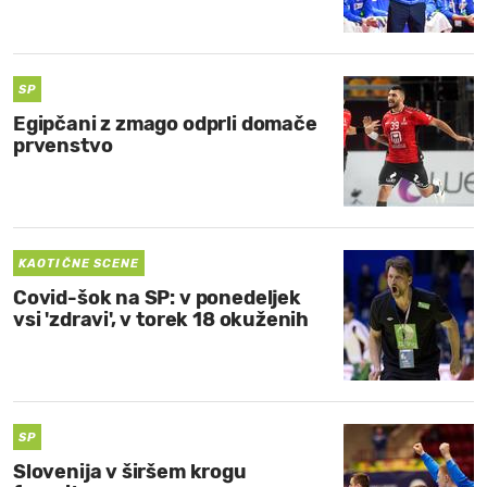
MOJ SANJ
SP
Egipčani z zmago odprli domače
prvenstvo
KAOTIČNE SCENE
Covid-šok na SP: v ponedeljek
vsi 'zdravi', v torek 18 okuženih
SP
Slovenija v širšem krogu