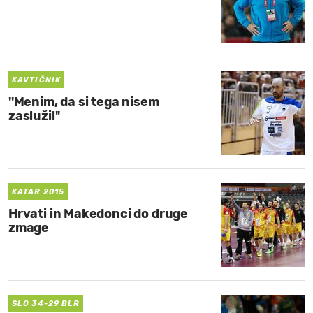
KAVTIČNIK
''Menim, da si tega nisem
zaslužil''
KATAR 2015
Hrvati in Makedonci do druge
zmage
SLO 34-29 BLR