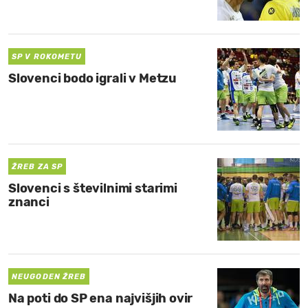
MOJ SANJ
SP V ROKOMETU
Slovenci bodo igrali v Metzu
ŽREB ZA SP
Slovenci s številnimi starimi
znanci
NEUGODEN ŽREB
Na poti do SP ena najvišjih ovir