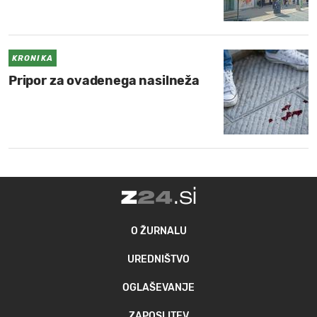
MOJ SANJ
KRONIKA
Pripor za ovadenega nasilneža
O ŽURNALU
UREDNIŠTVO
OGLAŠEVANJE
ZAPOSLITEV