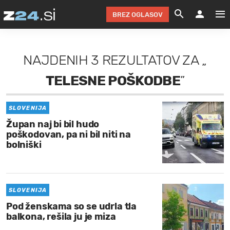
BREZ OGLASOV
GRADIMO &
OLIMPI
EKO 
INTE
T
SLOV
NAJDENIH
3 REZULTATOV
ZA
„
KOMENTARJ
FILM & G
NEPRE
AVTO 
NO
FI
SV
TELESNE POŠKODBE
”
ČRNA 
KOMB
VARČ
AKT
KO
BI
ŠP
FESTIVAL ZA L
LEPOT
MOTO
NA 
NA
O
MAG
SLOVENIJA
Župan naj bi bil hudo
ODNOSI IN
ŽIVLJEN
IZ DR
KOLE
E-
ZDR
POGLEJ
poškodovan, pa ni bil niti na
bolniški
HOROSKOP IN
PRAVNI
ŠOFER
ZIMSK
PRE
AV
JOO
IN
POPO
POGLEJ
POGLEJ
POGLEJ
SEM 
POD S
POGLEJ
SLOVENIJA
Pod ženskama so se udrla tla
TRAJN
POGLEJ
balkona, rešila ju je miza
ŽURNAL P