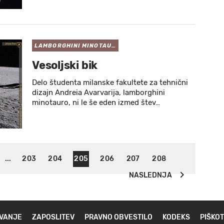
LAMBORGHINI MINOTAU…
Vesoljski bik
Delo študenta milanske fakultete za tehnični
dizajn Andreia Avarvarija, lamborghini
minotauro, ni le še eden izmed štev…
...
203
204
205
206
207
208
NASLEDNJA
VANJE
ZAPOSLITEV
PRAVNO OBVESTILO
KODEKS
PIŠKOT