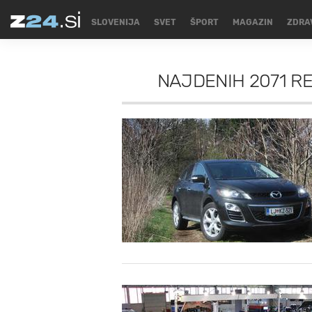
SLOVENIJA
SVET
ŠPORT
MAGAZIN
ZDRA
NAJDENIH
2071 R