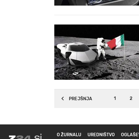
1
2
PREJŠNJA
O ŽURNALU
UREDNIŠTVO
OGLAŠE