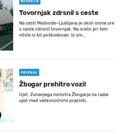
NESREČA
Tovornjak zdrsnil s ceste
Na cesti Medvode–Ljubljana je okoli osme ure
s ceste zdrsnil tovornjak. Na srečo pri tem
nihče ni bil poškodovan. Iz sm…
PRIZNAL
Žbogar prehitro vozil
Ujet. Zunanjega ministra Žbogarja na radar
ujeli med velikonočnimi prazniki.