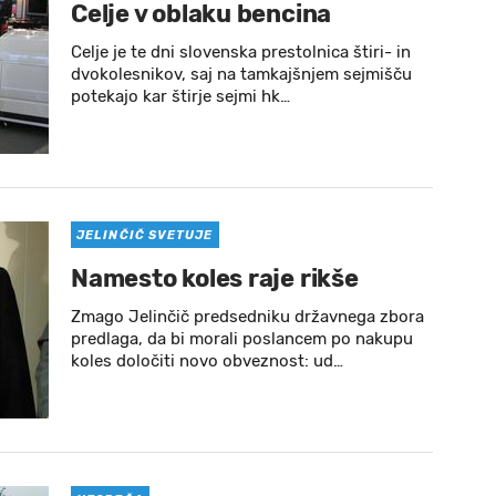
Celje v oblaku bencina
Celje je te dni slovenska prestolnica štiri- in
dvokolesnikov, saj na tamkajšnjem sejmišču
potekajo kar štirje sejmi hk…
JELINČIČ SVETUJE
Namesto koles raje rikše
Zmago Jelinčič predsedniku državnega zbora
predlaga, da bi morali poslancem po nakupu
koles določiti novo obveznost: ud…