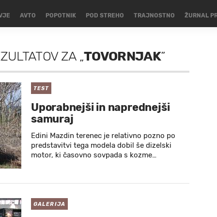
VJE
AVTO
POPOTNIK
POD STREHO
TRAJNOSTNO
ŽURNAL P
EZULTATOV
ZA
„
TOVORNJAK
”
TEST
Uporabnejši in naprednejši
samuraj
Edini Mazdin terenec je relativno pozno po
predstavitvi tega modela dobil še dizelski
motor, ki časovno sovpada s kozme…
GALERIJA