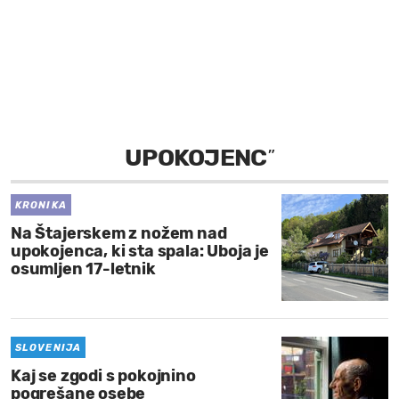
MOJ SANJ
UPOKOJENC
”
KRONIKA
Na Štajerskem z nožem nad
upokojenca, ki sta spala: Uboja je
osumljen 17-letnik
SLOVENIJA
Kaj se zgodi s pokojnino
pogrešane osebe