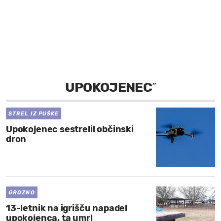
MOJ SANJ
UPOKOJENEC
”
STREL IZ PUŠKE
Upokojenec sestrelil občinski
dron
GROZNO
13-letnik na igrišču napadel
upokojenca, ta umrl