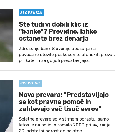
SLOVENIJA
Ste tudi vi dobili klic iz
"banke"? Previdno, lahko
ostanete brez denarja
Združenje bank Slovenije opozarja na
povečano število poskusov telefonskih prevar,
pri katerih se goljufi predstavljajo…
PREVIDNO
Nova prevara: "Predstavljajo
se kot pravna pomoč in
zahtevajo več tisoč evrov"
Spletne prevare so v strmem porastu, samo
letos je na policijo romalo 2000 prijav, kar je
20-odstotni porast od celotne…