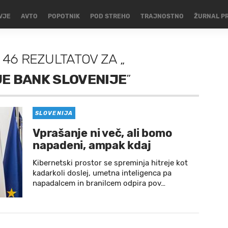
VJE
AVTO
POPOTNIK
POD STREHO
TRAJNOSTNO
ŽURNAL P
46 REZULTATOV
ZA
„
E BANK SLOVENIJE
”
SLOVENIJA
Vprašanje ni več, ali bomo
napadeni, ampak kdaj
Kibernetski prostor se spreminja hitreje kot
kadarkoli doslej, umetna inteligenca pa
napadalcem in branilcem odpira pov…