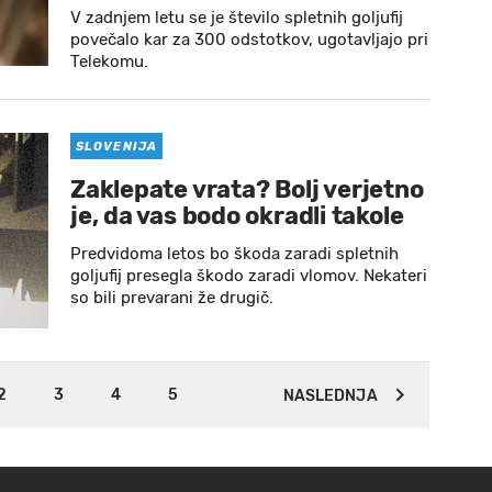
V zadnjem letu se je število spletnih goljufij
povečalo kar za 300 odstotkov, ugotavljajo pri
Telekomu.
SLOVENIJA
Zaklepate vrata? Bolj verjetno
je, da vas bodo okradli takole
Predvidoma letos bo škoda zaradi spletnih
goljufij presegla škodo zaradi vlomov. Nekateri
so bili prevarani že drugič.
2
3
4
5
NASLEDNJA