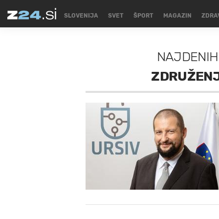
SLOVENIJA
SVET
ŠPORT
MAGAZIN
ZDRA
NAJDENIH
ZDRUŽENJ