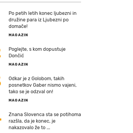
Po petih letih konec ljubezni in
družine para iz Ljubezni po
domače!
MAGAZIN
2
Poglejte, s kom dopustuje
Dončić
MAGAZIN
3
Odkar je z Golobom, takih
posnetkov Gaber nismo vajeni,
tako se je odzval on!
MAGAZIN
4
Znana Slovenca sta se potihoma
razšla, da je konec, je
nakazovalo že to ...