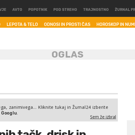
VJE
AVTO
POPOTNIK
POD STREHO
TRAJNOSTNO
ŽURNAL P
O
LEPOTA & TELO
ODNOSI IN PROSTI ČAS
HOROSKOP IN NU
ega, zanimivega… Kliknite tukaj in Žurnal24 izberite
.
a Googlu
Sem že izbral
h tačk, drisk in