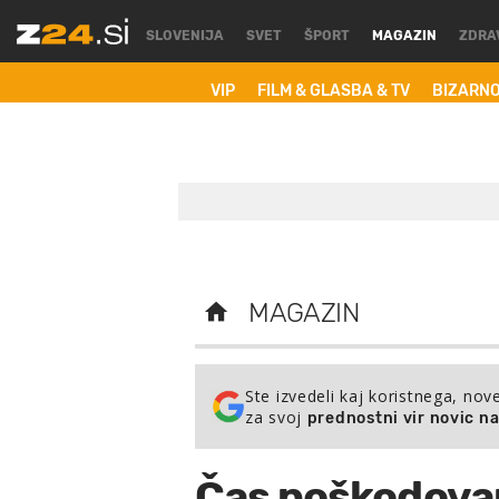
SLOVENIJA
SVET
ŠPORT
MAGAZIN
ZDRA
VIP
FILM & GLASBA & TV
BIZARN
MAGAZIN
Ste izvedeli kaj koristnega, nov
za svoj
prednostni vir novic n
Čas poškodovani