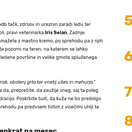
db tačk, zdrsov in ureznin zaradi ledu ter
oli, pravi veterinarka
Iris Selan
. Zadnje
namažete z mastno kremo, po sprehodu pa z njih
te pozorni na teren, na katerem se lahko
ledene površine in velike gmote spluženega
risk, obolenj grla ter vnetij ušes in mehurja,"
e da, preprečite, da zaužije sneg, saj ta poleg
racijo. Poskrbite tudi, da kuža ne bo predolgo
prehodu pa predvsem tistim z visečimi uhlji te
j enkrat na mesec