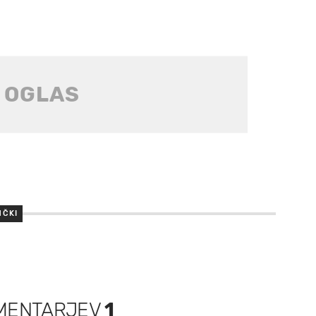
NČKI
MENTARJEV
1