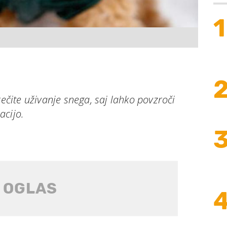
1
rečite uživanje snega, saj lahko povzroči
acijo.