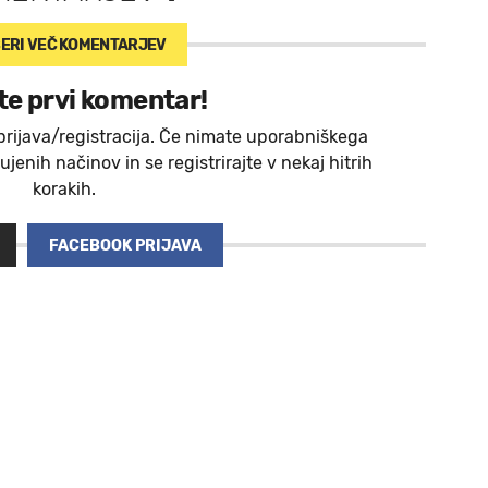
ERI VEČ
KOMENTARJEV
te prvi komentar!
prijava/registracija. Če nimate uporabniškega
jenih načinov in se registrirajte v nekaj hitrih
korakih.
FACEBOOK PRIJAVA