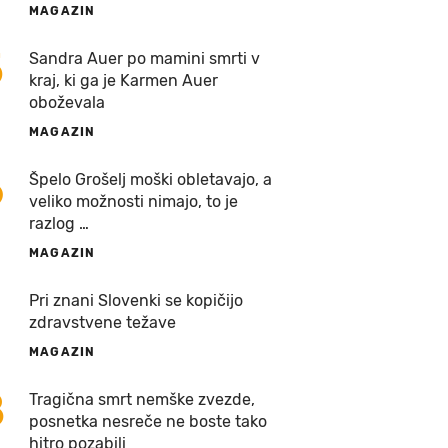
MAGAZIN
5
Sandra Auer po mamini smrti v
kraj, ki ga je Karmen Auer
oboževala
MAGAZIN
6
Špelo Grošelj moški obletavajo, a
veliko možnosti nimajo, to je
razlog …
MAGAZIN
7
Pri znani Slovenki se kopičijo
zdravstvene težave
MAGAZIN
8
Tragična smrt nemške zvezde,
posnetka nesreče ne boste tako
hitro pozabili