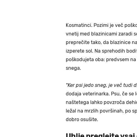
Kosmatinci. Pozimi je več poško
vnetij med blazinicami zaradi s
preprečite tako, da blazinice 
izperete sol. Na sprehodih bodi
poškodujeta oba: predvsem na 
snega.
"Ker psi jedo sneg, je več tudi d
dodaja veterinarka. Psu, če se l
naštetega lahko povzroča dehid
ležal na mrzlih površinah, po s
dobro osušite.
Uhlje preglejte vsa