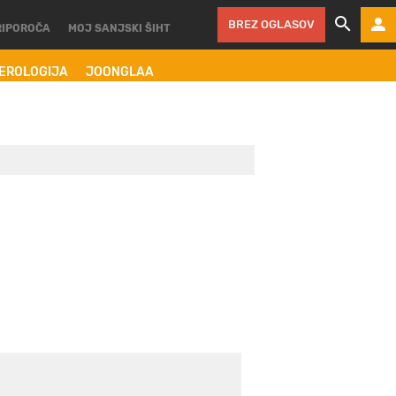
BREZ OGLASOV
RIPOROČA
MOJ SANJSKI ŠIHT
MEROLOGIJA
JOONGLAA