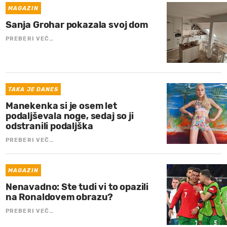
MAGAZIN
Sanja Grohar pokazala svoj dom
PREBERI VEČ…
TAKA JE DANES
Manekenka si je osem let
podaljševala noge, sedaj so ji
odstranili podaljška
PREBERI VEČ…
MAGAZIN
Nenavadno: Ste tudi vi to opazili
na Ronaldovem obrazu?
PREBERI VEČ…