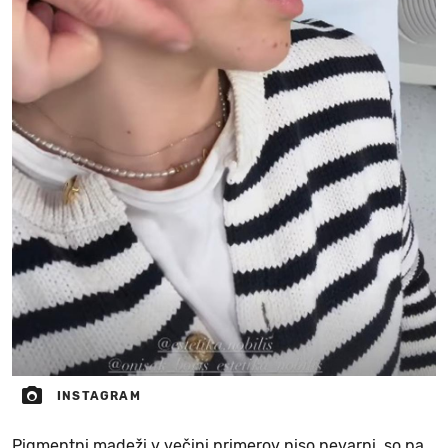
INSTAGRAM
Pigmentni madeži v večini primerov niso nevarni, so pa