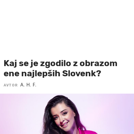
MOJ SANJ
Kaj se je zgodilo z obrazom
ene najlepših Slovenk?
A. H. F.
AVTOR