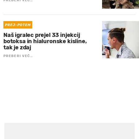
PREBERI VEČ…
PREJ-POTEM
Naš igralec prejel 33 injekcij
botoksa in hialuronske kisline,
tak je zdaj
PREBERI VEČ…