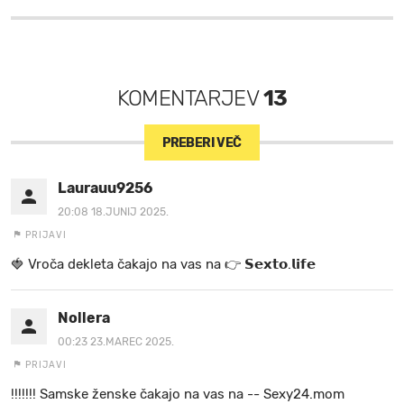
KOMENTARJEV
13
PREBERI VEČ
Laurauu9256
20:08 18.JUNIJ 2025.
PRIJAVI
🍓 V r o č a d e k l e t a ča k a jo na va s n a 👉 𝗦𝗲𝘅𝘁𝗼.𝗹𝗶𝗳𝗲
Nollera
00:23 23.MAREC 2025.
PRIJAVI
!!!!!!! Samske ženske čakajo na vas na -- Sexy24.mom