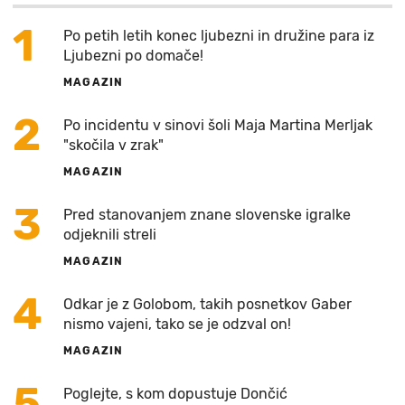
1
Po petih letih konec ljubezni in družine para iz
Ljubezni po domače!
MAGAZIN
2
Po incidentu v sinovi šoli Maja Martina Merljak
"skočila v zrak"
MAGAZIN
3
Pred stanovanjem znane slovenske igralke
odjeknili streli
MAGAZIN
4
Odkar je z Golobom, takih posnetkov Gaber
nismo vajeni, tako se je odzval on!
MAGAZIN
5
Poglejte, s kom dopustuje Dončić