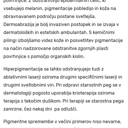
povrhnjice. Z odstranitvijo epidermalnih celic, ki
vsebujejo melanin, pigmentacije pobledijo in koža na
obravnavanem področju postane svetlejša.
Dermoabrazija je bolj invaziven postopek in se izvaja v
dermatoloških in estetskih ambulantah. S kemičnimi
pilingi izboljšamo videz kože in posvetlitev pigmentacije
na način nadzorovane odstranitve zgornjih plasti
povrhnjice s pomočjo organskih kislin.
Hiperpigmentacije se lahko odstranjujejo tudi z
ablativnimi laserji oziroma drugimi specifičnimi laserji in
drugimi svetlobnimi viri. Pri odpravi starostnih peg se v
dermatologiji pogosto uporablja krioterapija oziroma
terapija s tekočim dušikom. Pri terapiji se starostna pega
zamrzne, čez nekaj dni pa odlušči.
Pigmentne spremembe v večini primerov niso nevarne,