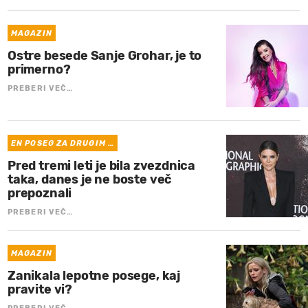
MAGAZIN
Ostre besede Sanje Grohar, je to
primerno?
PREBERI VEČ…
EN POSEG ZA DRUGIM …
Pred tremi leti je bila zvezdnica
taka, danes je ne boste več
prepoznali
PREBERI VEČ…
MAGAZIN
Zanikala lepotne posege, kaj
pravite vi?