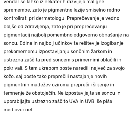
vendar se lahko iz nekaterih razvijejo maligne
spremembe, zato je pigmentne lezije smiselno redno
kontrolirati pri dermatologu. Preprečevanje je vedno
boljše od zdravljenja, zato je pri preprečevanju
pigmentacij najbolj pomembno odgovorno obnašanje na
soncu. Edina in najbolj učinkovita rešitev je izogibanje
prekomernemu izpostavljanju sončnim žarkom in
ustrezna zaščita pred soncem s primernimi oblačili in
pokrivali. S tem ukrepom boste naredili največ za svojo
kožo, saj boste tako preprečili nastajanje novih
pigmentnih madežev oziroma preprečili širjenje in
temnenje že obstoječih. Ne izpostavljajte se soncu in
uporabljajte ustrezno zaščito UVA in UVB, še piše
med.over.net.