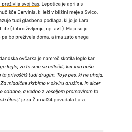
 preživlja svoj čas
. Lepotica je aprila s
smučišče Cervinia, ki leži v bližini meje s Švico.
azuje tudi glasbena podlaga, ki jo je Lara
life (dobro življenje, op. avt.). Maja se je
e pa bo preživela doma, a ima zato enega
tlandska ovčarka je namreč skotila leglo kar
o leglo, za to smo se odločili, ker ima naša
 to privoščiš tudi drugim. To je pes, ki ne uhaja,
. Za mladičke skrbimo v okviru družine, in sicer
e oddane, a vedno z veseljem promoviram to
ki člani,"
je za Žurnal24 povedala Lara.