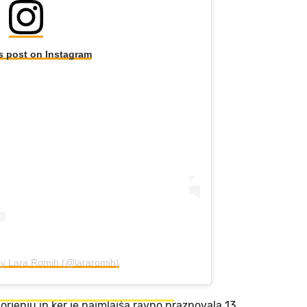
s post on Instagram
by Lara Romih (@lararomih)
orjenju in ker je najmlajša ravno praznovala 13.