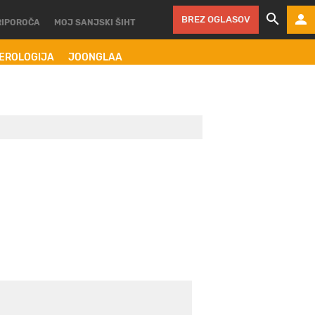
BREZ OGLASOV
RIPOROČA
MOJ SANJSKI ŠIHT
MEROLOGIJA
JOONGLAA