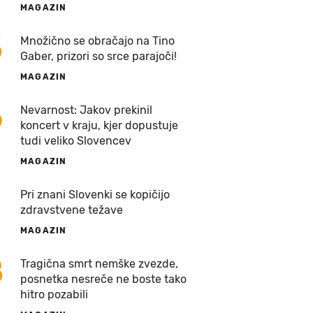
MAGAZIN
5
Množično se obračajo na Tino
Gaber, prizori so srce parajoči!
MAGAZIN
6
Nevarnost: Jakov prekinil
koncert v kraju, kjer dopustuje
tudi veliko Slovencev
MAGAZIN
7
Pri znani Slovenki se kopičijo
zdravstvene težave
MAGAZIN
8
Tragična smrt nemške zvezde,
posnetka nesreče ne boste tako
hitro pozabili