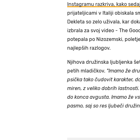
Instagramu razkriva, kako sedaj
prijateljicami v Italiji obiskala 
Dekleta so zelo uživala, kar dok
izbrala za svoj video - The Good 
potepala po Nizozemski, poletj
najlepših razlogov.
Njihova družinska ljubljenka še
petih mladičkov.
"Imamo že drug
psička tako čudovit karakter, da
miren, z veliko dobrih lastnosti
do konca avgusta. Imamo že vs
pasmo, saj so res ljubeči družins