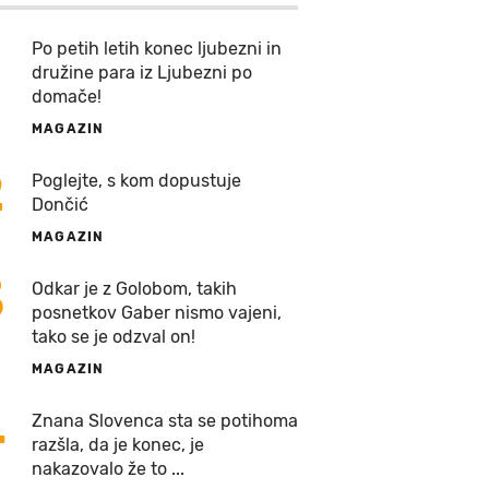
Po petih letih konec ljubezni in
družine para iz Ljubezni po
domače!
MAGAZIN
2
Poglejte, s kom dopustuje
Dončić
MAGAZIN
3
Odkar je z Golobom, takih
posnetkov Gaber nismo vajeni,
tako se je odzval on!
MAGAZIN
4
Znana Slovenca sta se potihoma
razšla, da je konec, je
nakazovalo že to ...