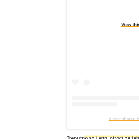
View thi
A post shared 
Trenutno so Larini otroci na tab