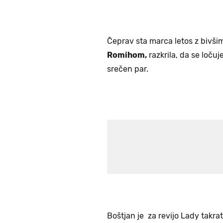
Čeprav sta marca letos z bivš
Romihom,
razkrila, da se ločuje
srečen par.
Boštjan je za revijo Lady takra