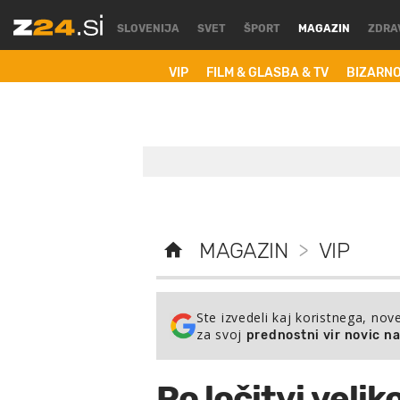
SLOVENIJA
SVET
ŠPORT
MAGAZIN
ZDRA
VIP
FILM & GLASBA & TV
BIZARN
MAGAZIN
>
VIP
Ste izvedeli kaj koristnega, nov
za svoj
prednostni vir novic n
Po ločitvi velik