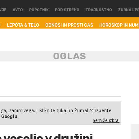
VJE
AVTO
POPOTNIK
POD STREHO
TRAJNOSTNO
ŽURNAL P
O
LEPOTA & TELO
ODNOSI IN PROSTI ČAS
HOROSKOP IN NU
ega, zanimivega… Kliknite tukaj in Žurnal24 izberite
.
a Googlu
Sem že izbral
o veselje v družini