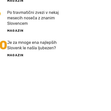
MAGAZIN
9
Po travmatični zvezi v nekaj
mesecih noseča z znanim
Slovencem
MAGAZIN
10
Je za mnoge ena najlepših
Slovenk le našla ljubezen?
MAGAZIN