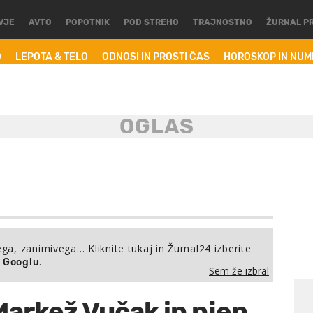
VJE
AVTO
POPOTNIK
POD STREHO
TRAJNOSTNO
ŽURNAL P
O
LEPOTA & TELO
ODNOSI IN PROSTI ČAS
HOROSKOP IN NU
ega, zanimivega… Kliknite tukaj in Žurnal24 izberite
.
a Googlu
Sem že izbral
Markež Vučak in njen