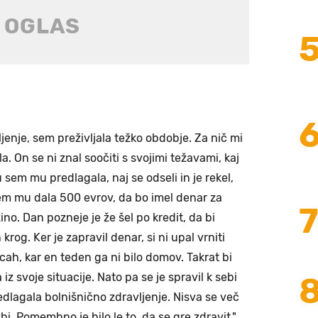
jenje, sem preživljala težko obdobje. Za nič mi
ila. On se ni znal soočiti s svojimi težavami, kaj
 sem mu predlagala, naj se odseli in je rekel,
sem mu dala 500 evrov, da bo imel denar za
azino. Dan pozneje je že šel po kredit, da bi
rog. Ker je zapravil denar, si ni upal vrniti
cah, kar en teden ga ni bilo domov. Takrat bi
 iz svoje situacije. Nato pa se je spravil k sebi
redlagala bolnišnično zdravljenje. Nisva se več
žbi. Pomembno je bilo le to, da se gre zdravit,"