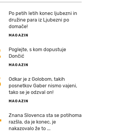
Po petih letih konec ljubezni in
družine para iz Ljubezni po
domače!
MAGAZIN
2
Poglejte, s kom dopustuje
Dončić
MAGAZIN
3
Odkar je z Golobom, takih
posnetkov Gaber nismo vajeni,
tako se je odzval on!
MAGAZIN
4
Znana Slovenca sta se potihoma
razšla, da je konec, je
nakazovalo že to ...