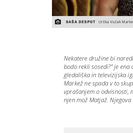
Urška Vučak Mark
SAŠA DESPOT
Nekatere družine bi naredil
bodo rekli sosedi?” je ena
gledališka in televizijska 
Markež ne spada v to skupi
vprašanjem o odvisnosti, m
njen mož Matjaž. Njegova d