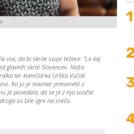
1
ež
e vse, da bi skrile svoje težave. “Le kaj
 od glavnih skrbi Slovencev. Naša
igralka ter komičarka Urška Vučak
no. Ko jo je novinar presenetil z
u je povedala, da se je z njo soočal
roga so bile igre na srečo.