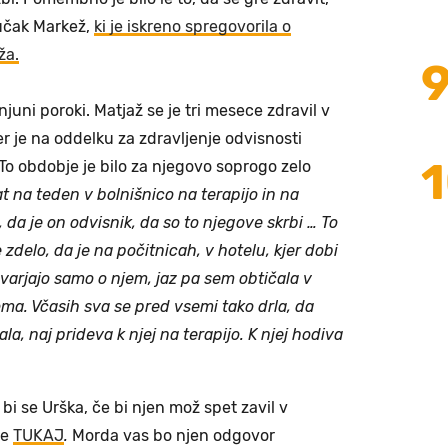
Vučak Markež,
ki je iskreno spregovorila o
ža.
 njuni poroki. Matjaž se je tri mesece zdravil v
jer je na oddelku za zdravljenje odvisnosti
To obdobje je bilo za njegovo soprogo zelo
t na teden v bolnišnico na terapijo in na
, da je on odvisnik, da so to njegove skrbi … To
zdelo, da je na počitnicah, v hotelu, kjer dobi
ovarjajo samo o njem, jaz pa sem obtičala v
a. Včasih sva se pred vsemi tako drla, da
a, naj prideva k njej na terapijo. K njej hodiva
 bi se Urška, če bi njen mož spet zavil v
te
TUKAJ
.
Morda vas bo njen odgovor