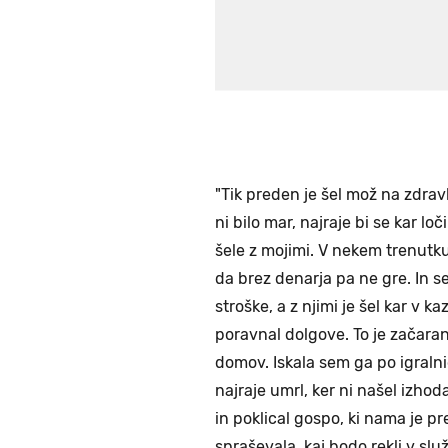
"Tik preden je šel mož na zdravl
ni bilo mar, najraje bi se kar loč
šele z mojimi. V nekem trenutku
da brez denarja pa ne gre. In 
stroške, a z njimi je šel kar v k
poravnal dolgove. To je začaran k
domov. Iskala sem ga po igralni
najraje umrl, ker ni našel izhoda
in poklical gospo, ki nama je p
spraševala, kaj bodo rekli v slu