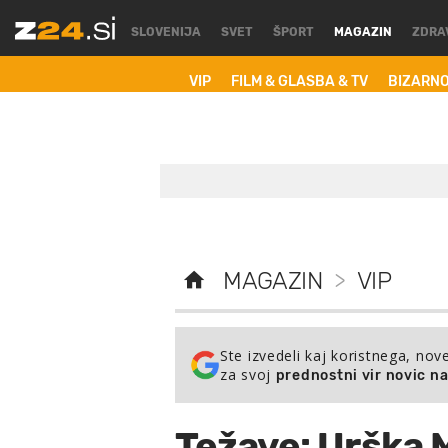
SLOVENIJA
SVET
ŠPORT
MAGAZIN
ZDRA
VIP
FILM & GLASBA & TV
BIZARN
MAGAZIN
>
VIP
Ste izvedeli kaj koristnega, nov
za svoj
prednostni vir novic n
Težave: Urška 