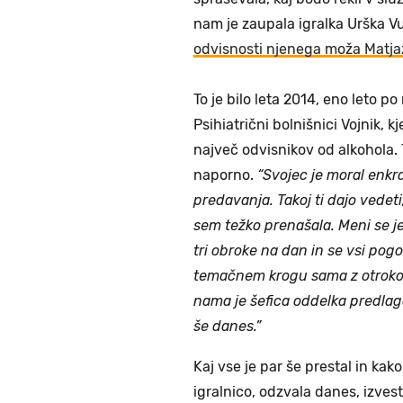
nam je zaupala igralka Urška 
odvisnosti njenega moža Matja
To je bilo leta 2014, eno leto po
Psihiatrični bolnišnici Vojnik, k
največ odvisnikov od alkohola. 
naporno.
“Svojec je moral enkra
predavanja. Takoj ti dajo vedeti
sem težko prenašala. Meni se je 
tri obroke na dan in se vsi pog
temačnem krogu sama z otrokom
nama je šefica oddelka predlagal
še danes.”
Kaj vse je par še prestal in kako
igralnico, odzvala danes, izves