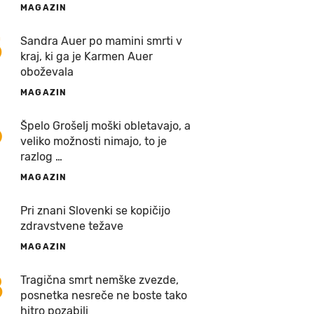
MAGAZIN
5
Sandra Auer po mamini smrti v
kraj, ki ga je Karmen Auer
oboževala
MAGAZIN
6
Špelo Grošelj moški obletavajo, a
veliko možnosti nimajo, to je
razlog …
MAGAZIN
7
Pri znani Slovenki se kopičijo
zdravstvene težave
MAGAZIN
8
Tragična smrt nemške zvezde,
posnetka nesreče ne boste tako
hitro pozabili