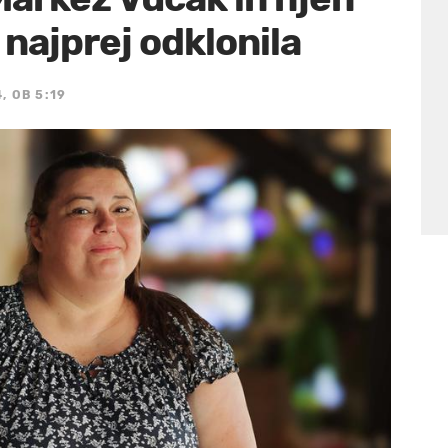
najprej odklonila
, OB 5:19