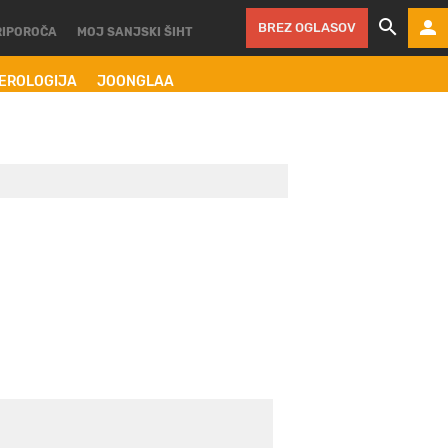
BREZ OGLASOV
RIPOROČA
MOJ SANJSKI ŠIHT
MEROLOGIJA
JOONGLAA