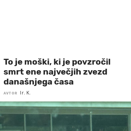
MOJ SANJ
To je moški, ki je povzročil
smrt ene največjih zvezd
današnjega časa
Ir. K.
AVTOR