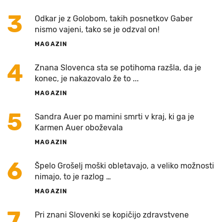
3
Odkar je z Golobom, takih posnetkov Gaber
nismo vajeni, tako se je odzval on!
MAGAZIN
4
Znana Slovenca sta se potihoma razšla, da je
konec, je nakazovalo že to ...
MAGAZIN
5
Sandra Auer po mamini smrti v kraj, ki ga je
Karmen Auer oboževala
MAGAZIN
6
Špelo Grošelj moški obletavajo, a veliko možnosti
nimajo, to je razlog …
MAGAZIN
7
Pri znani Slovenki se kopičijo zdravstvene