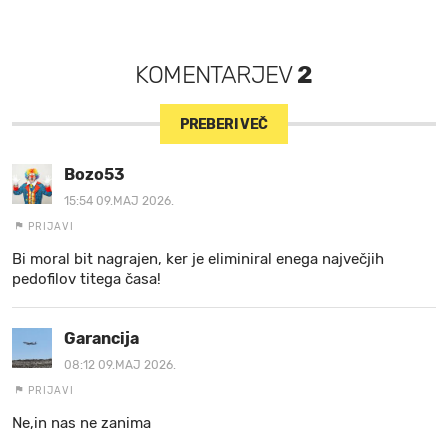
KOMENTARJEV
2
PREBERI VEČ
Bozo53
15:54 09.MAJ 2026.
PRIJAVI
Bi moral bit nagrajen, ker je eliminiral enega največjih
pedofilov titega časa!
Garancija
08:12 09.MAJ 2026.
PRIJAVI
Ne,in nas ne zanima