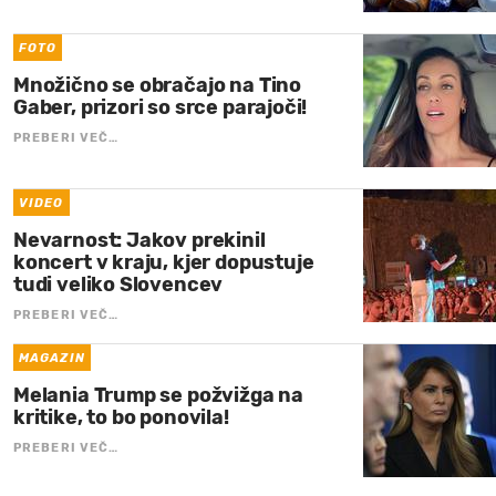
FOTO
Množično se obračajo na Tino
Gaber, prizori so srce parajoči!
PREBERI VEČ…
VIDEO
Nevarnost: Jakov prekinil
koncert v kraju, kjer dopustuje
tudi veliko Slovencev
PREBERI VEČ…
MAGAZIN
Melania Trump se požvižga na
kritike, to bo ponovila!
PREBERI VEČ…