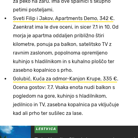
za peko na žaru. Ima dve spalnici s skupno
petimi posteljami.
Sveti Filip i Jakov, Apartments Demo, 342 €
.
Zaenkrat ima le dve oceni, in sicer 7,1 in 10. Od
morja je apartma oddaljen približno štiri
kilometre, ponuja pa balkon, satelitsko TV z
ravnim zaslonom, popolnoma opremljeno
kuhinjo s hladilnikom in s kuhalno ploščo ter
zasebno kopalnico s prho.
Golubić, Kuća za odmor-Kanjon Krupe, 335 €
.
Ocena gostov: 7,7. Vsaka enota nudi balkon s
pogledom na gore, kuhinjo s hladilnikom,
jedilnico in TV, zasebna kopalnica pa vključuje
kad ali prho ter sušilec za lase.
LESTVICA