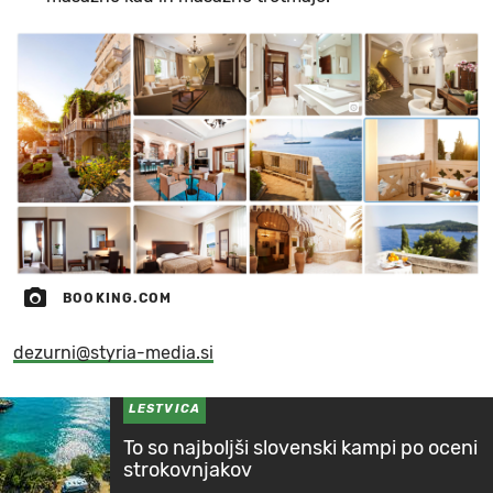
BOOKING.COM
dezurni@styria-media.si
LESTVICA
To so najboljši slovenski kampi po oceni
strokovnjakov