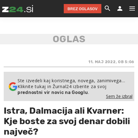
BREZ OGLASOV
GRADIMO &
OLIMPI
EKO 
INTE
T
SLOV
KOMENTARJ
FILM & G
NEPRE
AVTO 
NO
FI
SV
ČRNA 
KOMB
VARČ
AKT
KO
BI
ŠP
FESTIVAL ZA L
LEPOT
MOTO
NA 
NA
O
11. MAJ 2022, OB 5:06
MAG
ODNOSI IN
ŽIVLJEN
IZ DR
KOLE
E-
ZDR
POGLEJ
Ste izvedeli kaj koristnega, novega, zanimivega…
Kliknite tukaj in Žurnal24 izberite za svoj
HOROSKOP IN
PRAVNI
ŠOFER
ZIMSK
PRE
AV
.
prednostni vir novic na Googlu
Sem že izbral
JOO
IN
POPO
POGLEJ
POGLEJ
POGLEJ
Istra, Dalmacija ali Kvarner:
SEM 
POD S
POGLEJ
Kje boste za svoj denar dobili
TRAJN
POGLEJ
največ?
ŽURNAL P