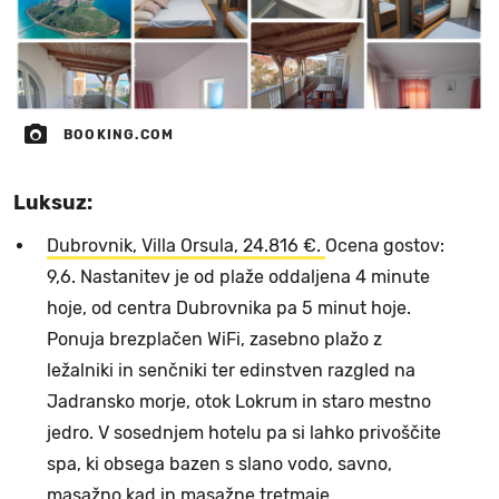
BOOKING.COM
Luksuz:
Dubrovnik, Villa Orsula, 24.816 €.
Ocena gostov:
9,6. Nastanitev je od plaže oddaljena 4 minute
hoje, od centra Dubrovnika pa 5 minut hoje.
Ponuja brezplačen WiFi, zasebno plažo z
ležalniki in senčniki ter edinstven razgled na
Jadransko morje, otok Lokrum in staro mestno
jedro. V sosednjem hotelu pa si lahko privoščite
spa, ki obsega bazen s slano vodo, savno,
masažno kad in masažne tretmaje.