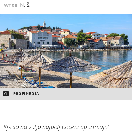
N. Š.
AVTOR
MOJ SANJ
PROFIMEDIA
Kje so na voljo najbolj poceni apartmaji?