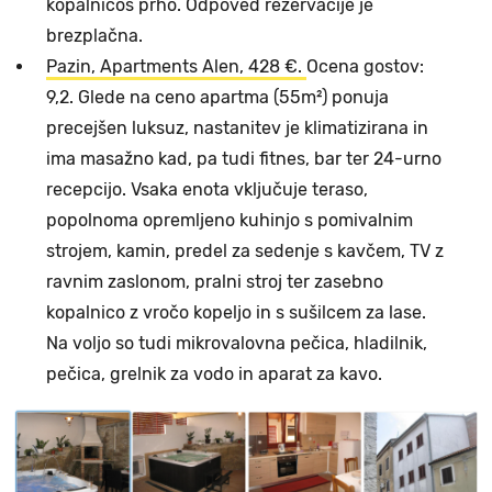
kopalnicos prho. Odpoved rezervacije je
brezplačna.
Pazin, Apartments Alen, 428 €.
Ocena gostov:
9,2. Glede na ceno apartma (55m²) ponuja
precejšen luksuz, nastanitev je klimatizirana in
ima masažno kad, pa tudi fitnes, bar ter 24-urno
recepcijo. Vsaka enota vključuje teraso,
popolnoma opremljeno kuhinjo s pomivalnim
strojem, kamin, predel za sedenje s kavčem, TV z
ravnim zaslonom, pralni stroj ter zasebno
kopalnico z vročo kopeljo in s sušilcem za lase.
Na voljo so tudi mikrovalovna pečica, hladilnik,
pečica, grelnik za vodo in aparat za kavo.