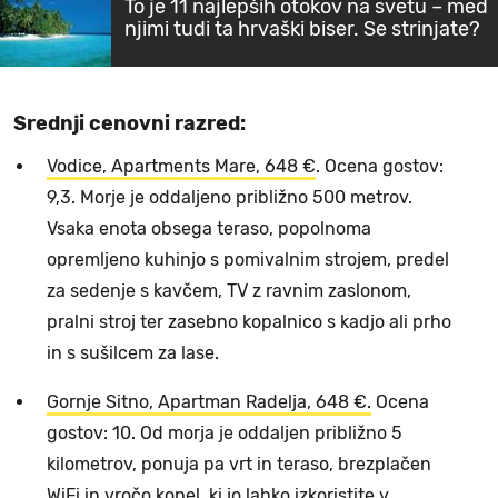
To je 11 najlepših otokov na svetu – med
njimi tudi ta hrvaški biser. Se strinjate?
Srednji cenovni razred:
Vodice, Apartments Mare, 648 €
. Ocena gostov:
9,3. Morje je oddaljeno približno 500 metrov.
Vsaka enota obsega teraso, popolnoma
opremljeno kuhinjo s pomivalnim strojem, predel
za sedenje s kavčem, TV z ravnim zaslonom,
pralni stroj ter zasebno kopalnico s kadjo ali prho
in s sušilcem za lase.
Gornje Sitno, Apartman Radelja, 648 €.
Ocena
gostov: 10. Od morja je oddaljen približno 5
kilometrov, ponuja pa vrt in teraso, brezplačen
WiFi in vročo kopel, ki jo lahko izkoristite v