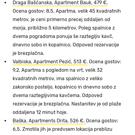
Draga Bašćanska, Apartment Bauk, 479 €.
Ocena gostov: 8,5. Apartma, velik 45 kvadratnih
metrov, je ceni primerno precej oddaljen od
morja, približno 5 kilometrov. Poleg spalnice z
dvema pogradoma ponuja še raztegljiv kavč,
dnevno sobo in kopalnico. Odpoved rezervacije
je brezplačna.
Valbiska, Apartment Pezić, 513 €.
Ocena gostov:
9,2, Apartma s pogledom na vrt, velik 32
kvadratnih metrov, ima spalnico z veliko
zakonsko posteljo, kopalnico in dnevno sobo z
dvema raztegljivima kavčema. Odpoved
rezervacije je brezplačna. Nastanitev je od plaže
oddaljena 12 minut hoje.
Baška, Apartments Drita, 526 €.
Ocena gostov:
6,5. Zmotila jih je predvsem lokacija preblizu