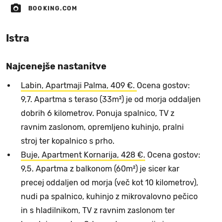
BOOKING.COM
Istra
Najcenejše nastanitve
Labin, Apartmaji Palma, 409 €.
Ocena gostov:
9,7. Apartma s teraso (33m²) je od morja oddaljen
dobrih 6 kilometrov. Ponuja spalnico, TV z
ravnim zaslonom, opremljeno kuhinjo, pralni
stroj ter kopalnico s prho.
Buje, Apartment Kornarija, 428 €.
Ocena gostov:
9,5. Apartma z balkonom (60m²) je sicer kar
precej oddaljen od morja (več kot 10 kilometrov),
nudi pa spalnico, kuhinjo z mikrovalovno pečico
in s hladilnikom, TV z ravnim zaslonom ter