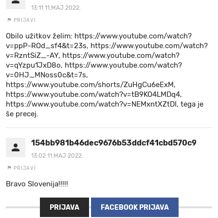
13:11 11.MAJ 2022.
PRIJAVI
Obilo užitkov želim: https://www.youtube.com/watch?
v=ppP-ROd_sf4&t=23s, https://www.youtube.com/watch?
v=RzntSiZ_-AY, https://www.youtube.com/watch?
v=qYzpu1JxD8o, https://www.youtube.com/watch?
v=0HJ_MNoss0c&t=7s,
https://www.youtube.com/shorts/ZuHgCu6eExM,
https://www.youtube.com/watch?v=tB9KO4LMDq4,
https://www.youtube.com/watch?v=NEMxntXZtDI, tega je
še precej.
154bb981b46dec9676b53ddcf41cbd570c99c95
13:02 11.MAJ 2022.
PRIJAVI
Bravo Slovenija!!!!!
PRIJAVA
FACEBOOK PRIJAVA