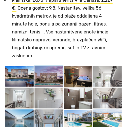
Malinska, Luxury apartments Vila Carissa, 2.229
€.
Ocena gostov: 9,8. Nastanitev, velika 56
kvadratnih metrov, je od plaže oddaljena 4
minute hoje, ponuja pa zunanji bazen, fitnes,
namizni tenis ... Vse nastanitvene enote imajo
klimatsko napravo, verando, brezplačen WiFi,
bogato kuhinjsko opremo, sef in TV z ravnim
zaslonom.