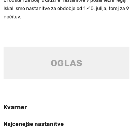
bi odšteli za bolj luksuzne nastanitve v posamezni regiji.
Iskali smo nastanitve za obdobje od 1.-10. julija, torej za 9
nočitev.
Kvarner
Najcenejše nastanitve