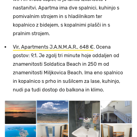
nastanitvi. Apartma ima dve spalnici, kuhinjo s
pomivalnim strojem in s hladilnikom ter
kopalnico z bidejem, s kopalnimi plašči in s
pralnim strojem.
Vir, Apartments J.A.N.M.A.R., 648 €
. Ocena
gostov: 9,1. Je zgolj tri minute hoje oddaljen od
znamenitosti Soldatica Beach in 250 m od
znamenitosti Miljkovica Beach. Ima eno spalnico
in kopalnico s prho in sušilcem za lase, kuhinjo,
nudi pa tudi dostop do balkona in klimo.