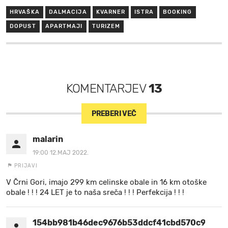
HRVAŠKA
DALMACIJA
KVARNER
ISTRA
BOOKING
DOPUST
APARTMAJI
TURIZEM
KOMENTARJEV
13
PREBERI VEČ
malarin
19:00 12.MAJ 2022.
PRIJAVI
V Črni Gori, imajo 299 km celinske obale in 16 km otoške
obale ! ! ! 24 LET je to naša sreča ! ! ! Perfekcija ! ! !
154bb981b46dec9676b53ddcf41cbd570c99c95