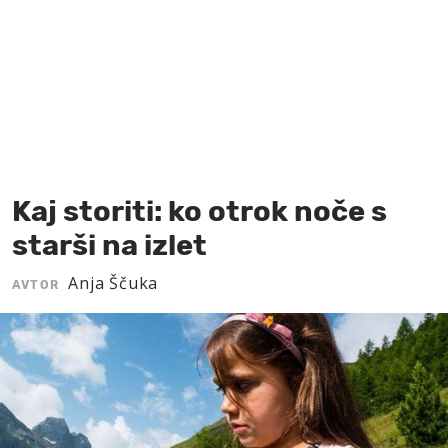
MOJ SANJ
Kaj storiti: ko otrok noče s
starši na izlet
Anja Ščuka
AVTOR