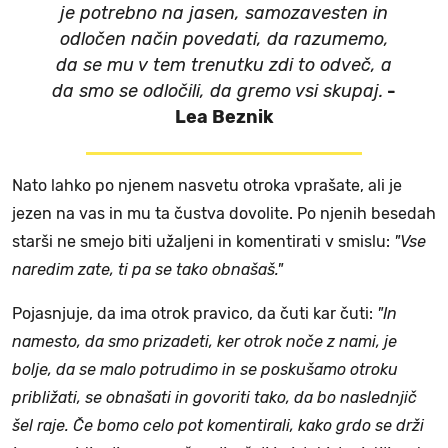
je potrebno na jasen, samozavesten in
odločen način povedati, da razumemo,
da se mu v tem trenutku zdi to odveč, a
da smo se odločili, da gremo vsi skupaj.
-
Lea Beznik
Nato lahko po njenem nasvetu otroka vprašate, ali je
jezen na vas in mu ta čustva dovolite. Po njenih besedah
starši ne smejo biti užaljeni in komentirati v smislu:
"Vse
naredim zate, ti pa se tako obnašaš."
Pojasnjuje, da ima otrok pravico, da čuti kar čuti:
"In
namesto, da smo prizadeti, ker otrok noče z nami, je
bolje, da se malo potrudimo in se poskušamo otroku
približati, se obnašati in govoriti tako, da bo naslednjič
šel raje. Če bomo celo pot komentirali, kako grdo se drži