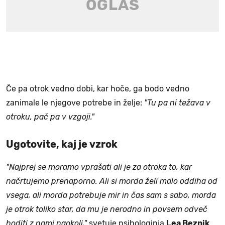
Če pa otrok vedno dobi, kar hoče, ga bodo vedno
zanimale le njegove potrebe in želje:
"Tu pa ni težava v
otroku, pač pa v vzgoji."
Ugotovite, kaj je vzrok
"Najprej se moramo vprašati ali je za otroka to, kar
načrtujemo prenaporno. Ali si morda želi malo oddiha od
vsega, ali morda potrebuje mir in čas sam s sabo, morda
je otrok toliko star, da mu je nerodno in povsem odveč
hoditi z nami naokoli,"
svetuje psihologinja
Lea Beznik
,