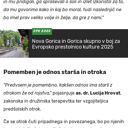
in mu pridigali, ga spraševali o šoli in izlet izkoristili za to,
da mu govorimo kako in kaj bo moral, tudi naslednjič ne
bo imel prav veliko volje in želje, da gre z nami."
EPK 2025
Nova Gorica in Gorica skupno v boj za
Evropsko prestolnico kulture 2025
Pomemben je odnos starša in otroka
"Predvsem je pomembno, kakšen odnos ima starš z
otrokom že od rojstva,"
pojasnjuje
as. dr. Lucija Hrovat
,
zakonska in družinska terapevtka ter vzgojiteljica
predšolskih otrok.
Če se otrok čuti pripadnega in povezanega, bo po njenih