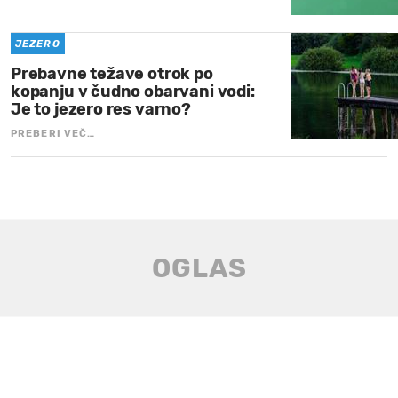
JEZERO
Prebavne težave otrok po
kopanju v čudno obarvani vodi:
Je to jezero res varno?
PREBERI VEČ…