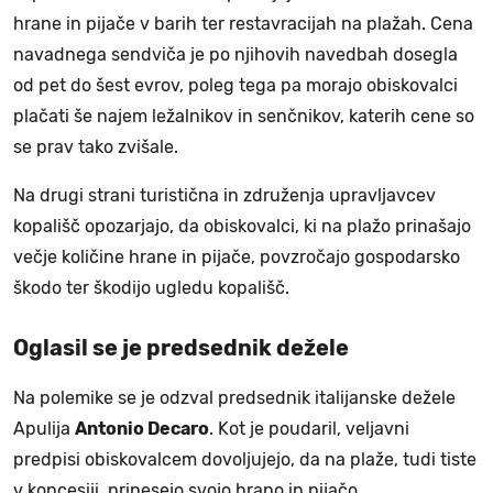
hrane in pijače v barih ter restavracijah na plažah. Cena
navadnega sendviča je po njihovih navedbah dosegla
od pet do šest evrov, poleg tega pa morajo obiskovalci
plačati še najem ležalnikov in senčnikov, katerih cene so
se prav tako zvišale.
Na drugi strani turistična in združenja upravljavcev
kopališč opozarjajo, da obiskovalci, ki na plažo prinašajo
večje količine hrane in pijače, povzročajo gospodarsko
škodo ter škodijo ugledu kopališč.
Oglasil se je predsednik dežele
Na polemike se je odzval predsednik italijanske dežele
Apulija
Antonio Decaro
. Kot je poudaril, veljavni
predpisi obiskovalcem dovoljujejo, da na plaže, tudi tiste
v koncesiji, prinesejo svojo hrano in pijačo.