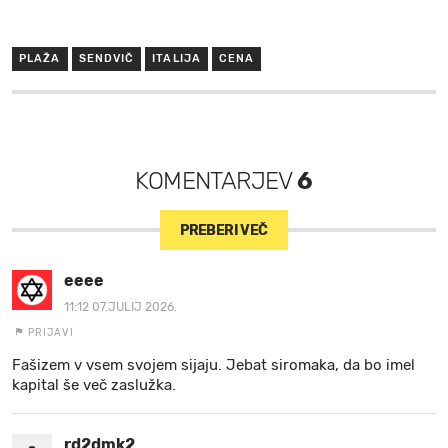
PLAŽA
SENDVIČ
ITALIJA
CENA
KOMENTARJEV
6
PREBERI VEČ
eeee
11:12 07.JULIJ 2026.
PRIJAVI
Fašizem v vsem svojem sijaju. Jebat siromaka, da bo imel
kapital še več zaslužka.
rd2dmk2