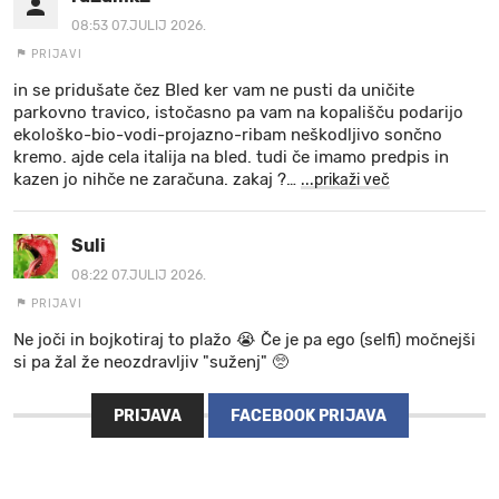
08:53 07.JULIJ 2026.
PRIJAVI
in se pridušate čez Bled ker vam ne pusti da uničite
parkovno travico, istočasno pa vam na kopališču podarijo
ekološko-bio-vodi-projazno-ribam neškodljivo sončno
kremo. ajde cela italija na bled. tudi če imamo predpis in
kazen jo nihče ne zaračuna. zakaj ?
…
...prikaži več
Suli
08:22 07.JULIJ 2026.
PRIJAVI
Ne joči in bojkotiraj to plažo 😭 Če je pa ego (selfi) močnejši
si pa žal že neozdravljiv "suženj" 🥺
PRIJAVA
FACEBOOK PRIJAVA