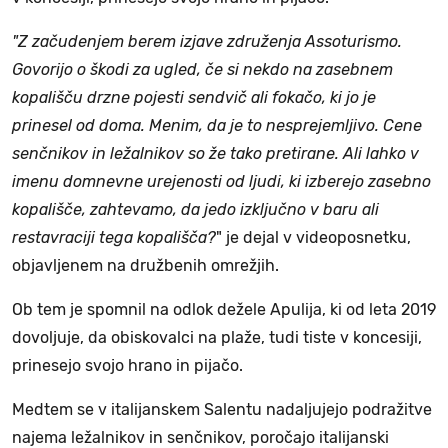
"Z začudenjem berem izjave združenja Assoturismo.
Govorijo o škodi za ugled, če si nekdo na zasebnem
kopališču drzne pojesti sendvič ali fokačo, ki jo je
prinesel od doma. Menim, da je to nesprejemljivo. Cene
senčnikov in ležalnikov so že tako pretirane. Ali lahko v
imenu domnevne urejenosti od ljudi, ki izberejo zasebno
kopališče, zahtevamo, da jedo izključno v baru ali
restavraciji tega kopališča?
" je dejal v videoposnetku,
objavljenem na družbenih omrežjih.
Ob tem je spomnil na odlok dežele Apulija, ki od leta 2019
dovoljuje, da obiskovalci na plaže, tudi tiste v koncesiji,
prinesejo svojo hrano in pijačo.
Medtem se v italijanskem Salentu nadaljujejo podražitve
najema ležalnikov in senčnikov, poročajo italijanski