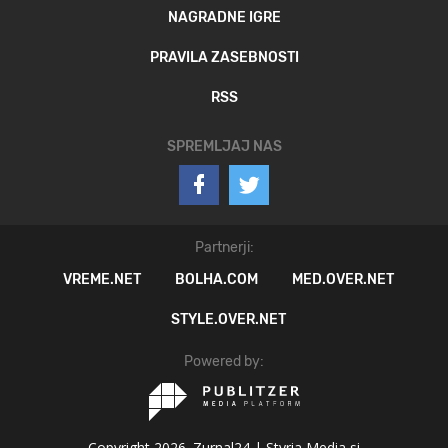
NAGRADNE IGRE
PRAVILA ZASEBNOSTI
RSS
SPREMLJAJ NAS
Partnerji:
VREME.NET
BOLHA.COM
MED.OVER.NET
STYLE.OVER.NET
Powered by:
Copyright 2026. Zurnal24 |
Styria Media si