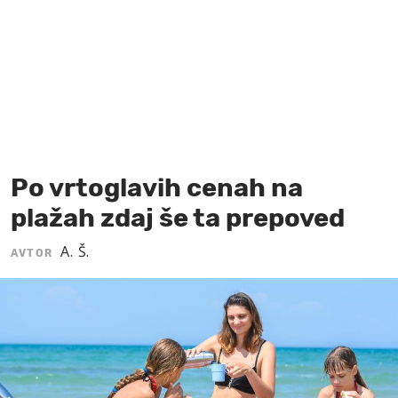
MOJ SANJ
Po vrtoglavih cenah na
plažah zdaj še ta prepoved
A. Š.
AVTOR