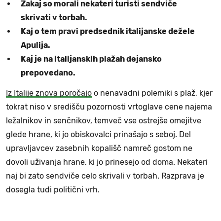
Zakaj so morali nekateri turisti sendviče
skrivati v torbah.
Kaj o tem pravi predsednik italijanske dežele
Apulija.
Kaj je na italijanskih plažah dejansko
prepovedano.
Iz Italije znova poročajo
o nenavadni polemiki s plaž, kjer
tokrat niso v središču pozornosti vrtoglave cene najema
ležalnikov in senčnikov, temveč vse ostrejše omejitve
glede hrane, ki jo obiskovalci prinašajo s seboj. Del
upravljavcev zasebnih kopališč namreč gostom ne
dovoli uživanja hrane, ki jo prinesejo od doma. Nekateri
naj bi zato sendviče celo skrivali v torbah. Razprava je
dosegla tudi politični vrh.