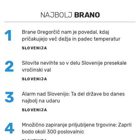
NAJBOLJ
BRANO
1
Brane Gregorčič nam je povedal, kdaj
pričakujejo več dežja in padec temperatur
SLOVENIJA
2
Silovite nevihte so v delu Slovenije presekale
vročinski val
SLOVENIJA
3
Alarm nad Slovenijo: Ta del države bo danes
najbolj na udaru
SLOVENIJA
4
Množično zapiranje priljubljene trgovine: Zaprli
bodo okoli 300 poslovalnic