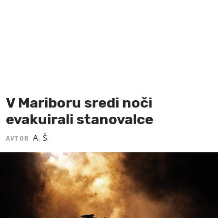
MOJ SANJ
V Mariboru sredi noči
evakuirali stanovalce
A. Š.
AVTOR