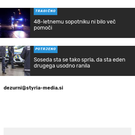
TRAGIČNO
48-letnemu sopotniku ni bilo več
pomoči
POTRJENO
Soseda sta se tako sprla, da sta eden
drugega usodno ranila
dezurni@styria-media.si