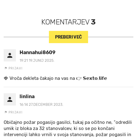
KOMENTARJEV
3
PREBERI VEČ
Hannahui8609
19:21 19.JUNIJ 2025.
PRIJAVI
🍓 V r o č a d e k l e t a ča k a jo na va s n a 👉 𝗦𝗲𝘅𝘁𝗼.𝗹𝗶𝗳𝗲
linlina
16:14 27.DECEMBER 2023.
PRIJAVI
Običajno požar pogasijo gasilci, tukaj pa očitno ne, "odredili
umik iz bloka za 32 stanovalcev, ki so se po končani
intervenciji lahko vrnili v svoja stanovanja, požar pogasili in