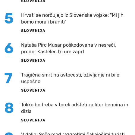
SLOVENIJA
5
Hrvati se norčujejo iz Slovenske vojske: "Mi jih
bomo morali braniti"
SLOVENIJA
6
Nataša Pirc Musar poškodovana v nesreči,
predor Kastelec tri ure zaprt
SLOVENIJA
7
Tragična smrt na avtocesti, oživljanje ni bilo
uspešno
SLOVENIJA
8
Toliko bo treba v torek odšteti za liter bencina in
dizla
SLOVENIJA
V dolini Soče med razgretimi čakajočimi turisti