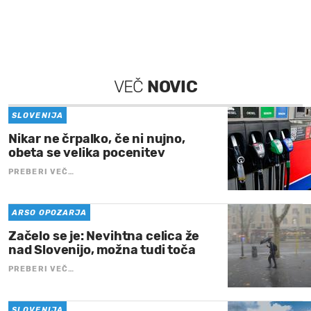
VEČ
NOVIC
SLOVENIJA
Nikar ne črpalko, če ni nujno,
obeta se velika pocenitev
PREBERI VEČ…
ARSO OPOZARJA
Začelo se je: Nevihtna celica že
nad Slovenijo, možna tudi toča
PREBERI VEČ…
SLOVENIJA