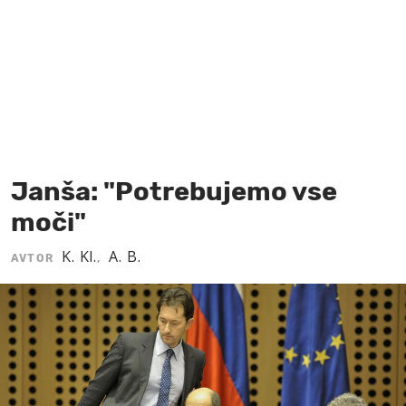
MOJ SANJ
Janša: "Potrebujemo vse
moči"
K. Kl.
A. B.
AVTOR
,