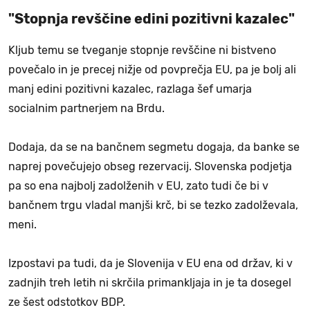
"Stopnja revščine edini pozitivni kazalec"
Kljub temu se tveganje stopnje revščine ni bistveno
povečalo in je precej nižje od povprečja EU, pa je bolj ali
manj edini pozitivni kazalec, razlaga šef umarja
socialnim partnerjem na Brdu.
Dodaja, da se na bančnem segmetu dogaja, da banke se
naprej povečujejo obseg rezervacij. Slovenska podjetja
pa so ena najbolj zadolženih v EU, zato tudi če bi v
bančnem trgu vladal manjši krč, bi se tezko zadolževala,
meni.
Izpostavi pa tudi, da je Slovenija v EU ena od držav, ki v
zadnjih treh letih ni skrčila primankljaja in je ta dosegel
ze šest odstotkov BDP.