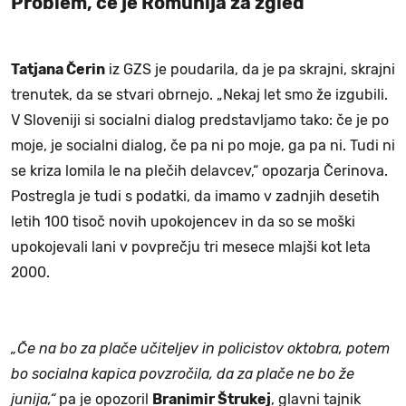
Problem, če je Romunija za zgled
Tatjana Čerin
iz GZS je poudarila, da je pa skrajni, skrajni
trenutek, da se stvari obrnejo. „Nekaj let smo že izgubili.
V Sloveniji si socialni dialog predstavljamo tako: če je po
moje, je socialni dialog, če pa ni po moje, ga pa ni. Tudi ni
se kriza lomila le na plečih delavcev,“ opozarja Čerinova.
Postregla je tudi s podatki, da imamo v zadnjih desetih
letih 100 tisoč novih upokojencev in da so se moški
upokojevali lani v povprečju tri mesece mlajši kot leta
2000.
„Če na bo za plače učiteljev in policistov oktobra, potem
bo socialna kapica povzročila, da za plače ne bo že
junija,“
pa je opozoril
Branimir Štrukej
, glavni tajnik