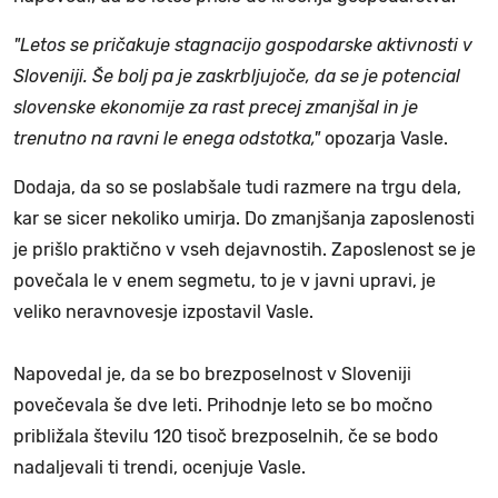
"Letos se pričakuje stagnacijo gospodarske aktivnosti v
Sloveniji. Še bolj pa je zaskrbljujoče, da se je potencial
slovenske ekonomije za rast precej zmanjšal in je
trenutno na ravni le enega odstotka,"
opozarja Vasle.
Dodaja, da so se poslabšale tudi razmere na trgu dela,
kar se sicer nekoliko umirja. Do zmanjšanja zaposlenosti
je prišlo praktično v vseh dejavnostih. Zaposlenost se je
povečala le v enem segmetu, to je v javni upravi, je
veliko neravnovesje izpostavil Vasle.
Napovedal je, da se bo brezposelnost v Sloveniji
povečevala še dve leti. Prihodnje leto se bo močno
približala številu 120 tisoč brezposelnih, če se bodo
nadaljevali ti trendi, ocenjuje Vasle.