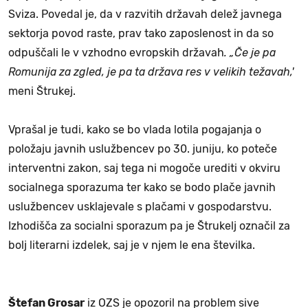
Sviza. Povedal je, da v razvitih državah delež javnega
sektorja povod raste, prav tako zaposlenost in da so
odpuščali le v vzhodno evropskih državah
. „Če je pa
Romunija za zgled, je pa ta država res v velikih težavah,'
meni Štrukej.
Vprašal je tudi, kako se bo vlada lotila pogajanja o
položaju javnih uslužbencev po 30. juniju, ko poteče
interventni zakon, saj tega ni mogoče urediti v okviru
socialnega sporazuma ter kako se bodo plače javnih
uslužbencev usklajevale s plačami v gospodarstvu.
Izhodišča za socialni sporazum pa je Štrukelj označil za
bolj literarni izdelek, saj je v njem le ena številka.
Štefan Grosar
iz OZS je opozoril na problem sive