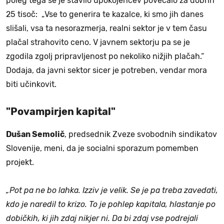
poleg tega se je stavilo upokojencev povečalo za dobrih
25 tisoč: „Vse to generira te kazalce, ki smo jih danes
slišali, vsa ta nesorazmerja, realni sektor je v tem času
plačal strahovito ceno. V javnem sektorju pa se je
zgodila zgolj pripravljenost po nekoliko nižjih plačah.“
Dodaja, da javni sektor sicer je potreben, vendar mora
biti učinkovit.
"Povampirjen kapital"
Dušan Semolič
, predsednik Zveze svobodnih sindikatov
Slovenije, meni, da je socialni sporazum pomemben
projekt.
„Pot pa ne bo lahka. Izziv je velik. Se je pa treba zavedati,
kdo je naredil to krizo. To je pohlep kapitala, hlastanje po
dobičkih, ki jih zdaj nikjer ni. Da bi zdaj vse podrejali