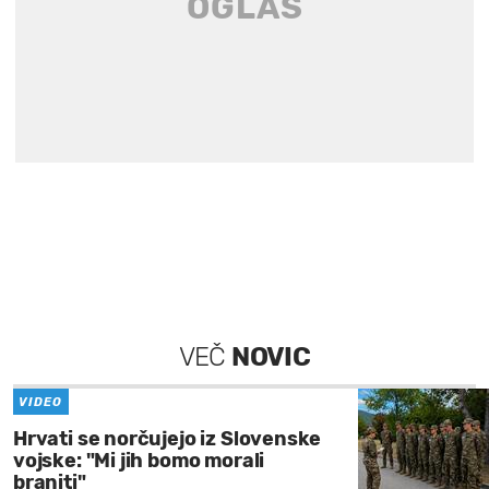
VEČ
NOVIC
VIDEO
Hrvati se norčujejo iz Slovenske
vojske: "Mi jih bomo morali
braniti"