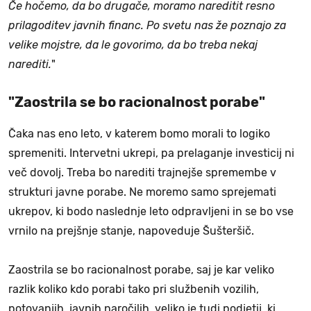
Če hočemo, da bo drugače, moramo nareditit resno
prilagoditev javnih financ. Po svetu nas že poznajo za
velike mojstre, da le govorimo, da bo treba nekaj
narediti.
"
"Zaostrila se bo racionalnost porabe"
Čaka nas eno leto, v katerem bomo morali to logiko
spremeniti. Intervetni ukrepi, pa prelaganje investicij ni
več dovolj. Treba bo narediti trajnejše spremembe v
strukturi javne porabe. Ne moremo samo sprejemati
ukrepov, ki bodo naslednje leto odpravljeni in se bo vse
vrnilo na prejšnje stanje, napoveduje Šušteršič.
Zaostrila se bo racionalnost porabe, saj je kar veliko
razlik koliko kdo porabi tako pri službenih vozilih,
potovanjih, javnih naročilih, veliko je tudi podjetij, ki