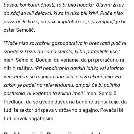
besedi konkurenčnosti, to bi bilo napaka. Glavna žrtev
do zdaj so bili delavci, ki za to niso bili krivi. Plače niso
povzročile krize, ampak kapital, ki se je povmpiril,“
je bil
oster Semolič.
"Plače niso sovražnik gospodarstva in brez rasti plač ni
izhoda iz krize, bo samo spirala, ki bo potapljala vse,"
meni Semolič. Dodaja, da verjame, da pri proračunu ni
hitrih rešitev.
"Pri nepobranih davkih lahko vsi storimo
več. Potem so tu javna naročila in siva ekonomija. En
zakon je padel na referendumu, ampak če bi politika
poslušala, bi verjetno ta zakon imeli,"
meni Semolič.
Predlaga, da se uvede davek na bančne transakcije, da
tudi ta sektor prispeva v državno blagajno. Povečal bi
tudi davek bogatejšim.