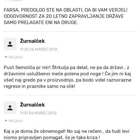
FARSA, PREDOLGO STE NA OBLASTI, DA BI VAM VERJEL!
ODGOVORNOST ZA 20 LETNO ZAPRAVLJANJE DRŽAVE
SAMO PRELAGATE ENI NA DRUGE.
Žurnalček
11:35 06.MAREC 2012.
PRIJAVI
Pust Semoliča pr mir! Štrkulja pa delat, ne pa da državi , z
državnimi uslužbenci meče polena pod noge ! Če jim ni kaj
všeč naj gredo pa v proizvodnjo, pa bodo videl raznorazne
regrese in praznike samo na slik!
Žurnalček
11:31 06.MAREC 2012.
PRIJAVI
Kaj a je doma že obnemogel! No saj ne rečem , da tudi levi
nismo pripravljen pomagat, če je taka kriza !