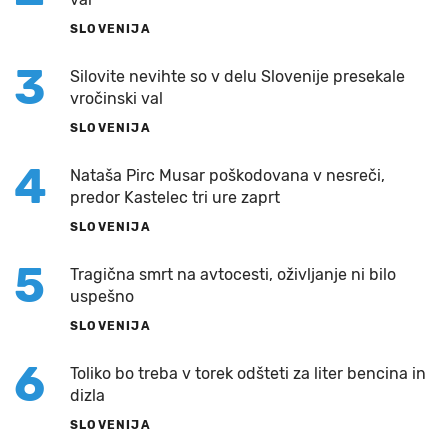
SLOVENIJA
3
Silovite nevihte so v delu Slovenije presekale
vročinski val
SLOVENIJA
4
Nataša Pirc Musar poškodovana v nesreči,
predor Kastelec tri ure zaprt
SLOVENIJA
5
Tragična smrt na avtocesti, oživljanje ni bilo
uspešno
SLOVENIJA
6
Toliko bo treba v torek odšteti za liter bencina in
dizla
SLOVENIJA