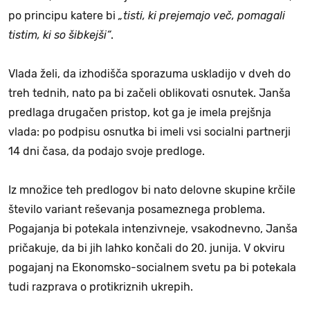
po principu katere bi
„tisti, ki prejemajo več, pomagali
tistim, ki so šibkejši“
.
Vlada želi, da izhodišča sporazuma uskladijo v dveh do
treh tednih, nato pa bi začeli oblikovati osnutek. Janša
predlaga drugačen pristop, kot ga je imela prejšnja
vlada: po podpisu osnutka bi imeli vsi socialni partnerji
14 dni časa, da podajo svoje predloge.
Iz množice teh predlogov bi nato delovne skupine krčile
število variant reševanja posameznega problema.
Pogajanja bi potekala intenzivneje, vsakodnevno, Janša
pričakuje, da bi jih lahko končali do 20. junija. V okviru
pogajanj na Ekonomsko-socialnem svetu pa bi potekala
tudi razprava o protikriznih ukrepih.