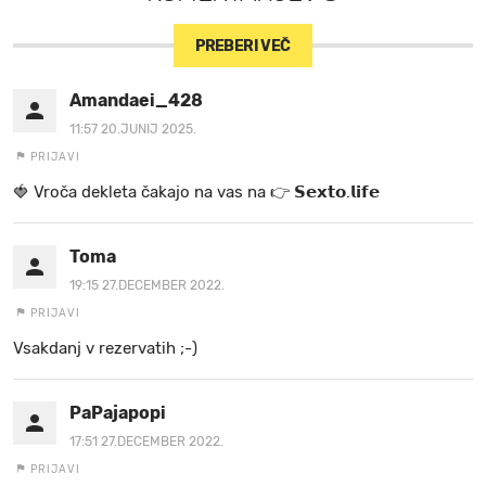
PREBERI VEČ
Amandaei_428
11:57 20.JUNIJ 2025.
PRIJAVI
🍓 V r o č a d e k l e t a ča k a jo na va s n a 👉 𝗦𝗲𝘅𝘁𝗼.𝗹𝗶𝗳𝗲
Toma
19:15 27.DECEMBER 2022.
PRIJAVI
Vsakdanj v rezervatih ;-)
PaPajapopi
17:51 27.DECEMBER 2022.
PRIJAVI