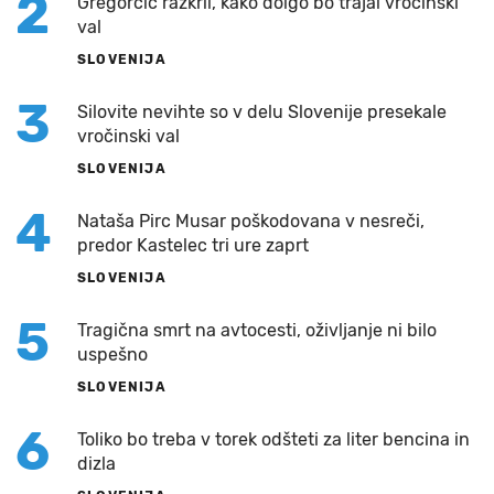
2
Gregorčič razkril, kako dolgo bo trajal vročinski
val
SLOVENIJA
3
Silovite nevihte so v delu Slovenije presekale
vročinski val
SLOVENIJA
4
Nataša Pirc Musar poškodovana v nesreči,
predor Kastelec tri ure zaprt
SLOVENIJA
5
Tragična smrt na avtocesti, oživljanje ni bilo
uspešno
SLOVENIJA
6
Toliko bo treba v torek odšteti za liter bencina in
dizla