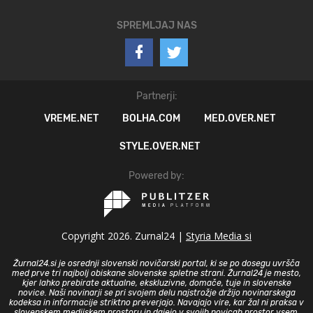
SPREMLJAJ NAS
Partnerji:
VREME.NET
BOLHA.COM
MED.OVER.NET
STYLE.OVER.NET
Powered by:
Copyright 2026. Zurnal24 |
Styria Media si
Žurnal24.si je osrednji slovenski novičarski portal, ki se po dosegu uvršča
med prve tri najbolj obiskane slovenske spletne strani. Žurnal24 je mesto,
kjer lahko prebirate aktualne, ekskluzivne, domače, tuje in slovenske
novice. Naši novinarji se pri svojem delu najstrožje držijo novinarskega
kodeksa in informacije striktno preverjajo. Navajajo vire, kar žal ni praksa v
slovenskem medijskem prostoru in dajejo v svojih novicah prostor vsem,