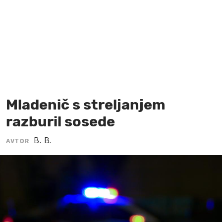
MOJ SANJ
Mladenič s streljanjem
razburil sosede
B. B.
AVTOR