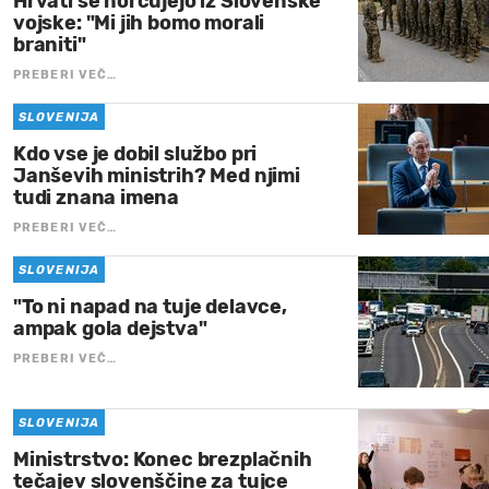
Hrvati se norčujejo iz Slovenske
vojske: "Mi jih bomo morali
braniti"
PREBERI VEČ…
SLOVENIJA
Kdo vse je dobil službo pri
Janševih ministrih? Med njimi
tudi znana imena
PREBERI VEČ…
SLOVENIJA
"To ni napad na tuje delavce,
ampak gola dejstva"
PREBERI VEČ…
SLOVENIJA
Ministrstvo: Konec brezplačnih
tečajev slovenščine za tujce