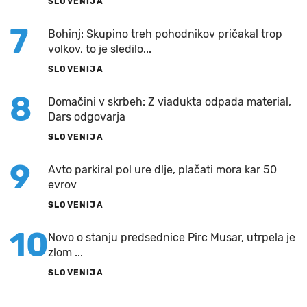
SLOVENIJA
7
Bohinj: Skupino treh pohodnikov pričakal trop
volkov, to je sledilo...
SLOVENIJA
8
Domačini v skrbeh: Z viadukta odpada material,
Dars odgovarja
SLOVENIJA
9
Avto parkiral pol ure dlje, plačati mora kar 50
evrov
SLOVENIJA
10
Novo o stanju predsednice Pirc Musar, utrpela je
zlom ...
SLOVENIJA