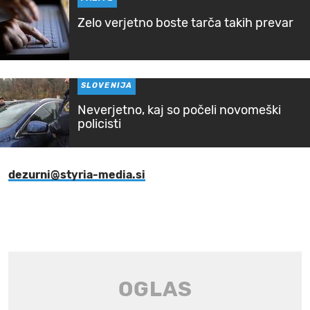
Zelo verjetno boste tarča takih prevar
SLOVENIJA
Neverjetno, kaj so počeli novomeški
policisti
dezurni@styria-media.si