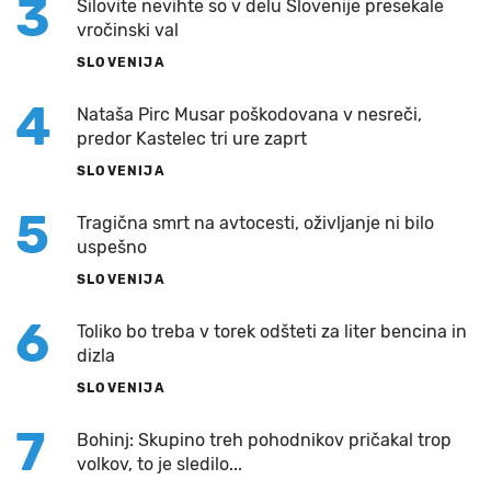
3
Silovite nevihte so v delu Slovenije presekale
vročinski val
SLOVENIJA
4
Nataša Pirc Musar poškodovana v nesreči,
predor Kastelec tri ure zaprt
SLOVENIJA
5
Tragična smrt na avtocesti, oživljanje ni bilo
uspešno
SLOVENIJA
6
Toliko bo treba v torek odšteti za liter bencina in
dizla
SLOVENIJA
7
Bohinj: Skupino treh pohodnikov pričakal trop
volkov, to je sledilo...