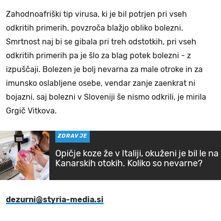
Zahodnoafriški tip virusa, ki je bil potrjen pri vseh
odkritih primerih, povzroča blažjo obliko bolezni.
Smrtnost naj bi se gibala pri treh odstotkih, pri vseh
odkritih primerih pa je šlo za blag potek bolezni - z
izpuščaji. Bolezen je bolj nevarna za male otroke in za
imunsko oslabljene osebe, vendar zanje zaenkrat ni
bojazni, saj bolezni v Sloveniji še nismo odkrili, je mirila
Grgič Vitkova.
ZDRAVJE
Opičje koze že v Italiji, okuženi je bil le na
Kanarskih otokih. Koliko so nevarne?
dezurni@styria-media.si