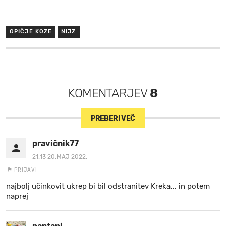
OPIČJE KOZE
NIJZ
KOMENTARJEV
8
PREBERI VEČ
pravičnik77
21:13 20.MAJ 2022.
PRIJAVI
najbolj učinkovit ukrep bi bil odstranitev Kreka... in potem
naprej