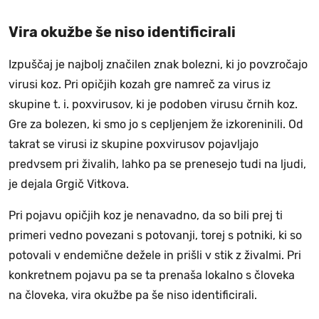
Vira okužbe še niso identificirali
Izpuščaj je najbolj značilen znak bolezni, ki jo povzročajo
virusi koz. Pri opičjih kozah gre namreč za virus iz
skupine t. i. poxvirusov, ki je podoben virusu črnih koz.
Gre za bolezen, ki smo jo s cepljenjem že izkoreninili. Od
takrat se virusi iz skupine poxvirusov pojavljajo
predvsem pri živalih, lahko pa se prenesejo tudi na ljudi,
je dejala Grgič Vitkova.
Pri pojavu opičjih koz je nenavadno, da so bili prej ti
primeri vedno povezani s potovanji, torej s potniki, ki so
potovali v endemične dežele in prišli v stik z živalmi. Pri
konkretnem pojavu pa se ta prenaša lokalno s človeka
na človeka, vira okužbe pa še niso identificirali.