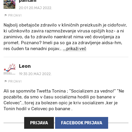
pantani
20:01 20.MAJ 2022.
PRIJAVI
Najbolj obetajoče zdravilo v kliničnih preizkusih je cidofovir,
ki učinkovito zavira razmnoževanje virusa opičjih koz- a ni
zanimivo, da to zdravilo naenkrat nima več dovoljenja za
promet. Poznano? Imeli pa so ga za zdravljenje aidsa-hm,
res čuden ta nenadni pojav
…
...prikaži več
Leon
19:35 20.MAJ 2022.
PRIJAVI
Ali se spomnite Twetta Tonina ; "Socializem za vedno!” "Ne
pozabite, da smo v času socializma hodili po banane v
Celovec"...torej za bolezen opic je kriv socializem ,ker je
Tonin hodil v Celovec po banane .
PRIJAVA
FACEBOOK PRIJAVA