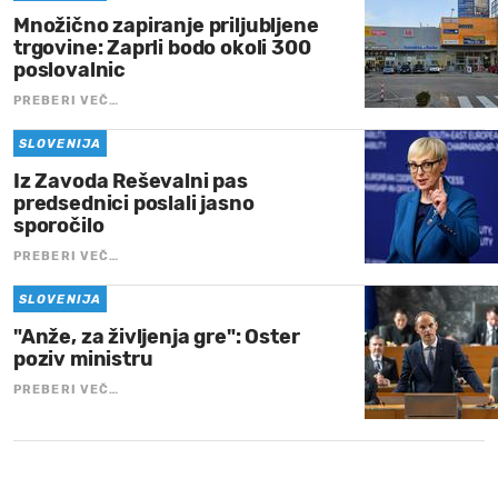
Množično zapiranje priljubljene
trgovine: Zaprli bodo okoli 300
poslovalnic
PREBERI VEČ…
SLOVENIJA
Iz Zavoda Reševalni pas
predsednici poslali jasno
sporočilo
PREBERI VEČ…
SLOVENIJA
"Anže, za življenja gre": Oster
poziv ministru
PREBERI VEČ…