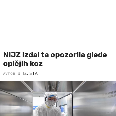
MOJ SANJ
NIJZ izdal ta opozorila glede
opičjih koz
B. B., STA
AVTOR