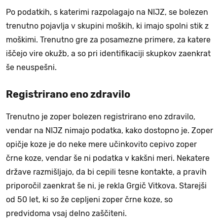
Po podatkih, s katerimi razpolagajo na NIJZ, se bolezen
trenutno pojavlja v skupini moških, ki imajo spolni stik z
moškimi. Trenutno gre za posamezne primere, za katere
iščejo vire okužb, a so pri identifikaciji skupkov zaenkrat
še neuspešni.
Registrirano eno zdravilo
Trenutno je zoper bolezen registrirano eno zdravilo,
vendar na NIJZ nimajo podatka, kako dostopno je. Zoper
opičje koze je do neke mere učinkovito cepivo zoper
črne koze, vendar še ni podatka v kakšni meri. Nekatere
države razmišljajo, da bi cepili tesne kontakte, a pravih
priporočil zaenkrat še ni, je rekla Grgič Vitkova. Starejši
od 50 let, ki so že cepljeni zoper črne koze, so
predvidoma vsaj delno zaščiteni.