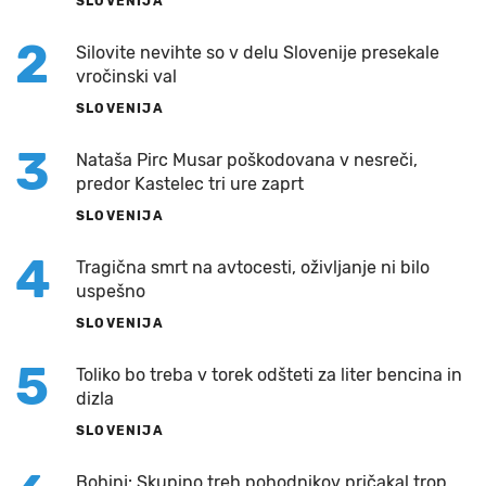
SLOVENIJA
2
Silovite nevihte so v delu Slovenije presekale
vročinski val
SLOVENIJA
3
Nataša Pirc Musar poškodovana v nesreči,
predor Kastelec tri ure zaprt
SLOVENIJA
4
Tragična smrt na avtocesti, oživljanje ni bilo
uspešno
SLOVENIJA
5
Toliko bo treba v torek odšteti za liter bencina in
dizla
SLOVENIJA
Bohinj: Skupino treh pohodnikov pričakal trop