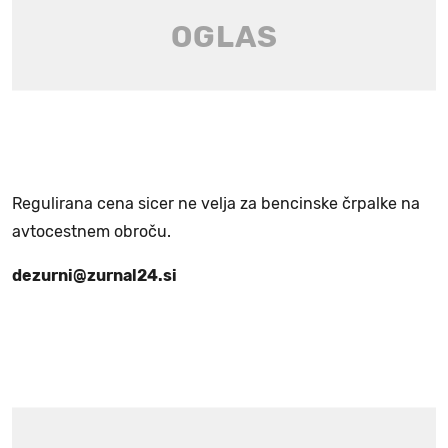
Regulirana cena sicer ne velja za bencinske črpalke na
avtocestnem obroču.
dezurni@zurnal24.si