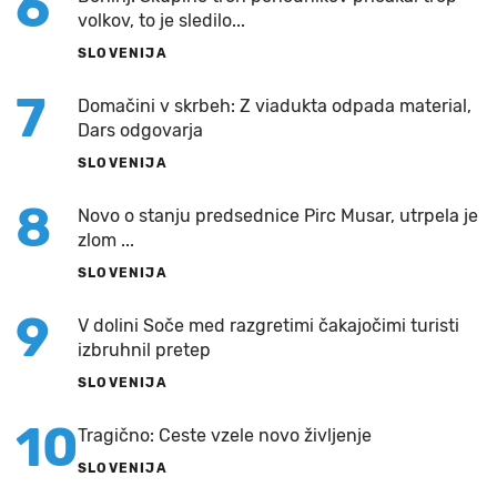
6
volkov, to je sledilo...
SLOVENIJA
7
Domačini v skrbeh: Z viadukta odpada material,
Dars odgovarja
SLOVENIJA
8
Novo o stanju predsednice Pirc Musar, utrpela je
zlom ...
SLOVENIJA
9
V dolini Soče med razgretimi čakajočimi turisti
izbruhnil pretep
SLOVENIJA
10
Tragično: Ceste vzele novo življenje
SLOVENIJA