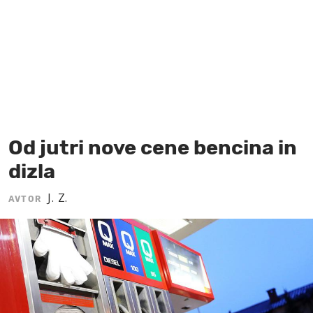
MOJ SANJ
Od jutri nove cene bencina in
dizla
J. Z.
AVTOR