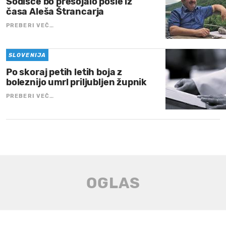
Sodišče bo presojalo posle iz
časa Aleša Štrancarja
PREBERI VEČ…
SLOVENIJA
Po skoraj petih letih boja z
boleznijo umrl priljubljen župnik
PREBERI VEČ…