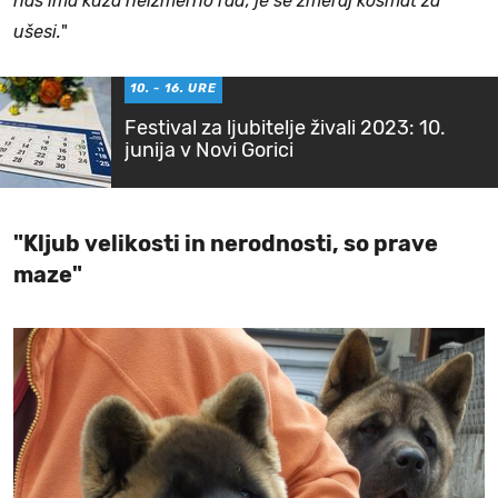
nas ima kuža neizmerno rad, je še zmeraj kosmat za
ušesi.
"
10. - 16. URE
Festival za ljubitelje živali 2023: 10.
junija v Novi Gorici
"Kljub velikosti in nerodnosti, so prave
maze"