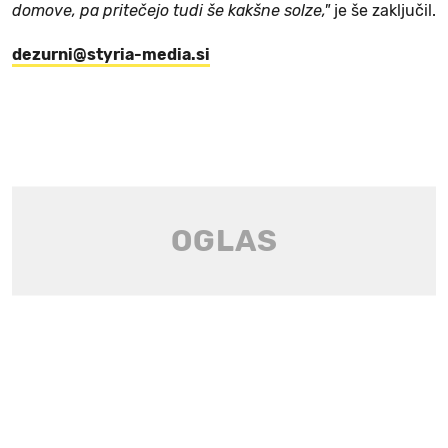
domove, pa pritečejo tudi še kakšne solze,"
je še zaključil.
dezurni@styria-media.si