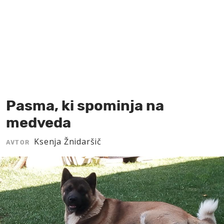
MOJ SANJ
Pasma, ki spominja na
medveda
Ksenja Žnidaršič
AVTOR