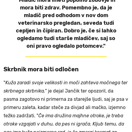
mora biti zdrav. Pomembno je, da je
mladič pred odhodom v nov dom
veterinarsko pregledan, seveda tudi
cepljen in čipiran. Dobro je, če si lahko
ogledamo tudi starše mladičev, saj so
oni pravo ogledalo potomcev."
Skrbnik mora biti odločen
"
Kuža zaradi svoje velikosti in moči zahteva močnega ter
skrbnega skrbnika,
" je dejal Jančik ter opozoril, da
pasma zagotovo ni primerna za starejše ljudi, saj je psa v
primeru zaleta, kadar steče za divjad ali mačko, izjemno
težko zadržati. "
Če ima družina majhne otroke, je treba
otroke vzgajati v duhu, da pes ni igrača. Kljub temu, da