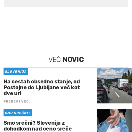
VEČ
NOVIC
SLOVENIJA
Na cestah obsedno stanje, od
Postojne do Ljubljane več kot
dve uri
PREBERI VEČ…
SMO SREČNI?
Smo srečni? Slovenija z
dohodkom nad ceno sreče