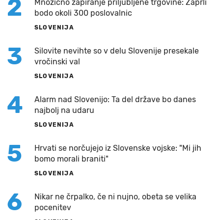
2
Množično zapiranje priljubljene trgovine: Zaprli
bodo okoli 300 poslovalnic
SLOVENIJA
3
Silovite nevihte so v delu Slovenije presekale
vročinski val
SLOVENIJA
4
Alarm nad Slovenijo: Ta del države bo danes
najbolj na udaru
SLOVENIJA
5
Hrvati se norčujejo iz Slovenske vojske: "Mi jih
bomo morali braniti"
SLOVENIJA
6
Nikar ne črpalko, če ni nujno, obeta se velika
pocenitev