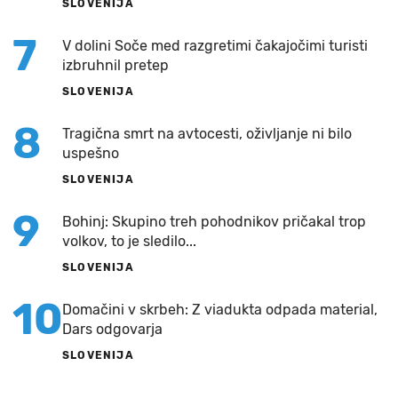
SLOVENIJA
7
V dolini Soče med razgretimi čakajočimi turisti
izbruhnil pretep
SLOVENIJA
8
Tragična smrt na avtocesti, oživljanje ni bilo
uspešno
SLOVENIJA
9
Bohinj: Skupino treh pohodnikov pričakal trop
volkov, to je sledilo...
SLOVENIJA
10
Domačini v skrbeh: Z viadukta odpada material,
Dars odgovarja
SLOVENIJA