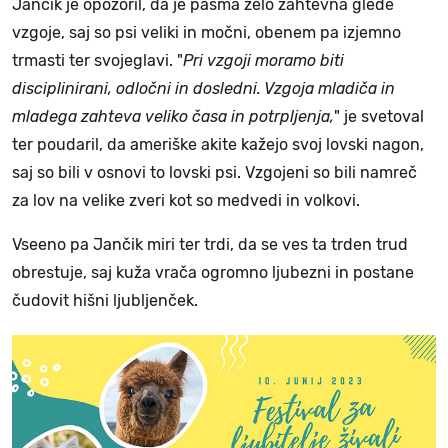
Jančik je opozoril, da je pasma zelo zahtevna glede
vzgoje, saj so psi veliki in močni, obenem pa izjemno
trmasti ter svojeglavi. "
Pri vzgoji moramo biti
disciplinirani, odločni in dosledni. Vzgoja mladiča in
mladega zahteva veliko časa in potrpljenja,
" je svetoval
ter poudaril, da ameriške akite kažejo svoj lovski nagon,
saj so bili v osnovi to lovski psi. Vzgojeni so bili namreč
za lov na velike zveri kot so medvedi in volkovi.
Vseeno pa Jančik miri ter trdi, da se ves ta trden trud
obrestuje, saj kuža vrača ogromno ljubezni in postane
čudovit hišni ljubljenček.