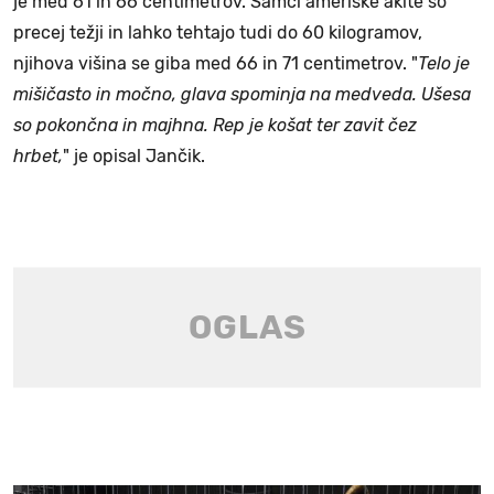
je med 61 in 66 centimetrov. Samci ameriške akite so
precej težji in lahko tehtajo tudi do 60 kilogramov,
njihova višina se giba med 66 in 71 centimetrov. "
Telo je
mišičasto in močno, glava spominja na medveda. Ušesa
so pokončna in majhna. Rep je košat ter zavit čez
hrbet,
" je opisal Jančik.