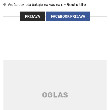
🍓 V r o č a d e k l e t a ča k a jo na va s n a 👉 𝗦𝗲𝘅𝘁𝗼.𝗹𝗶𝗳𝗲
PRIJAVA
FACEBOOK PRIJAVA