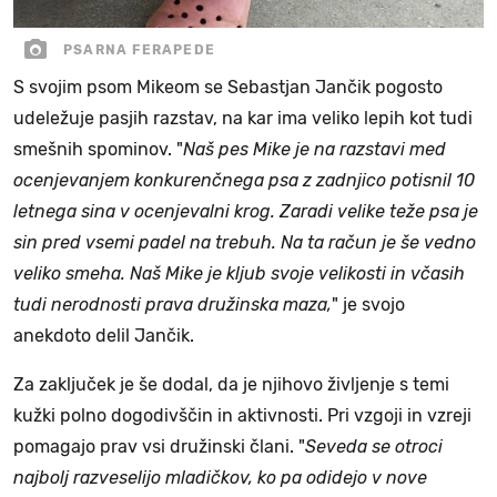
PSARNA FERAPEDE
S svojim psom Mikeom se Sebastjan Jančik pogosto
udeležuje pasjih razstav, na kar ima veliko lepih kot tudi
smešnih spominov. "
Naš pes Mike je na razstavi med
ocenjevanjem konkurenčnega psa z zadnjico potisnil 10
letnega sina v ocenjevalni krog. Zaradi velike teže psa je
sin pred vsemi padel na trebuh. Na ta račun je še vedno
veliko smeha. Naš Mike je kljub svoje velikosti in včasih
tudi nerodnosti prava družinska maza,
" je svojo
anekdoto delil Jančik.
Za zaključek je še dodal, da je njihovo življenje s temi
kužki polno dogodivščin in aktivnosti. Pri vzgoji in vzreji
pomagajo prav vsi družinski člani. "
Seveda se otroci
najbolj razveselijo mladičkov, ko pa odidejo v nove