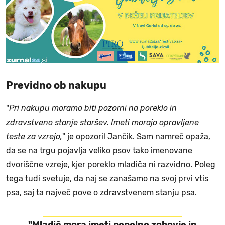
Previdno ob nakupu
"
Pri nakupu moramo biti pozorni na poreklo in
zdravstveno stanje staršev. Imeti morajo opravljene
teste za vzrejo,
" je opozoril Jančik. Sam namreč opaža,
da se na trgu pojavlja veliko psov tako imenovane
dvoriščne vzreje, kjer poreklo mladiča ni razvidno. Poleg
tega tudi svetuje, da naj se zanašamo na svoj prvi vtis
psa, saj ta največ pove o zdravstvenem stanju psa.
"Mladič mora imeti popolno zobovje in