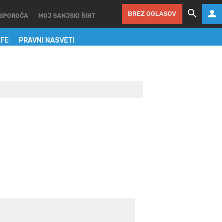
BREZ OGLASOV
RIPOROČA
MOJ SANJSKI ŠIHT
IFE
PRAVNI NASVETI