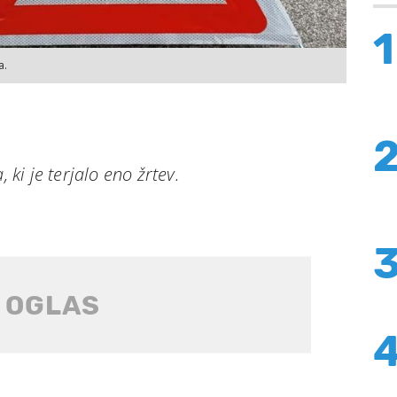
1
a.
, ki je terjalo eno žrtev.