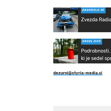
ZAGORELO JE
Zvezda Radia
GROZLJIVO
Podrobnosti. 
ki je sedel sp
dezurni@styria-media.si