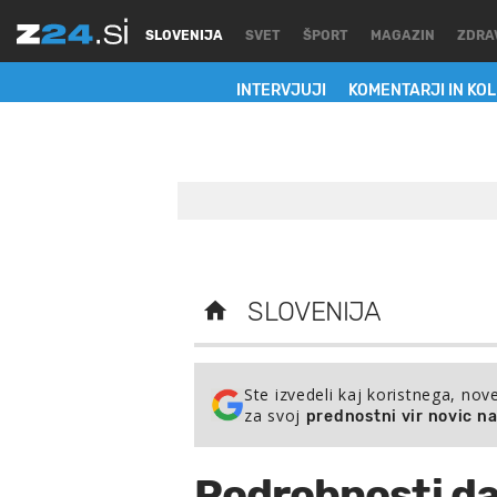
SLOVENIJA
SVET
ŠPORT
MAGAZIN
ZDRA
INTERVJUJI
KOMENTARJI IN KO
SLOVENIJA
Ste izvedeli kaj koristnega, nov
za svoj
prednostni vir novic n
Podrobnosti da