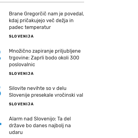
Brane Gregorčič nam je povedal,
kdaj pričakujejo več dežja in
padec temperatur
SLOVENIJA
2
Množično zapiranje priljubljene
trgovine: Zaprli bodo okoli 300
poslovalnic
SLOVENIJA
3
Silovite nevihte so v delu
Slovenije presekale vročinski val
SLOVENIJA
4
Alarm nad Slovenijo: Ta del
države bo danes najbolj na
udaru