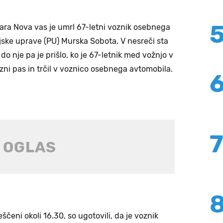
tara Nova vas je umrl 67-letni voznik osebnega
cijske uprave (PU) Murska Sobota. V nesreči sta
 do nje pa je prišlo, ko je 67-letnik med vožnjo v
zni pas in trčil v voznico osebnega avtomobila.
veščeni okoli 16.30, so ugotovili, da je voznik