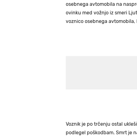
osebnega avtomobila na naspro
ovinku med vožnjo iz smeri Ljut
voznico osebnega avtomobila, k
Voznik je po trčenju ostal ukleš
podlegel poškodbam. Smrt je n