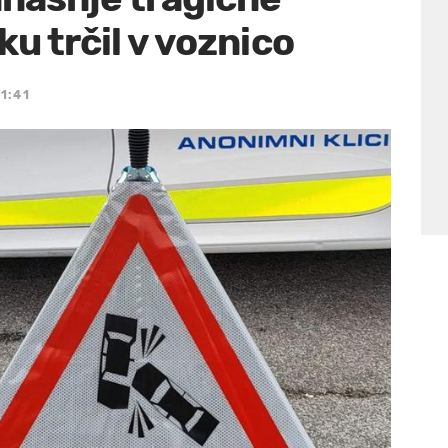
ku trčil v voznico
21:41