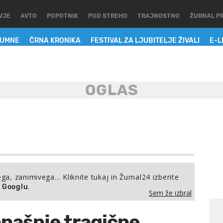
VJE
AVTO
POPOTNIK
POD STREHO
TRAJNOSTNO
ŽURNAL P
LUMNE
ČRNA KRONIKA
FESTIVAL ZA LJUBITELJE ŽIVALI
E-L
ega, zanimivega… Kliknite tukaj in Žurnal24 izberite
.
a Googlu
Sem že izbral
našnje tragične