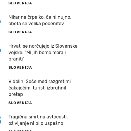
SLOVENIJA
5
Nikar na črpalko, če ni nujno,
obeta se velika pocenitev
SLOVENIJA
6
Hrvati se norčujejo iz Slovenske
vojske: "Mi jih bomo morali
braniti"
SLOVENIJA
7
V dolini Soče med razgretimi
čakajočimi turisti izbruhnil
pretep
SLOVENIJA
8
Tragična smrt na avtocesti,
oživljanje ni bilo uspešno