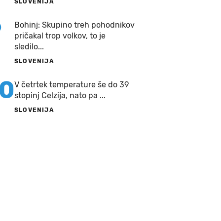
SLOVENIJA
9
Bohinj: Skupino treh pohodnikov
pričakal trop volkov, to je
sledilo...
SLOVENIJA
10
V četrtek temperature še do 39
stopinj Celzija, nato pa ...
SLOVENIJA