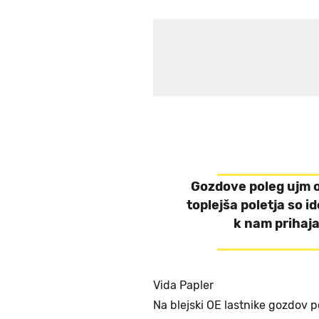
Gozdove poleg ujm og
toplejša poletja so id
k nam prihajaj
Vida Papler
Na blejski OE lastnike gozdov p