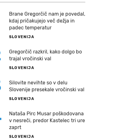
Brane Gregorčič nam je povedal,
kdaj pričakujejo več dežja in
padec temperatur
SLOVENIJA
2
Gregorčič razkril, kako dolgo bo
trajal vročinski val
SLOVENIJA
3
Silovite nevihte so v delu
Slovenije presekale vročinski val
SLOVENIJA
4
Nataša Pirc Musar poškodovana
v nesreči, predor Kastelec tri ure
zaprt
SLOVENIJA