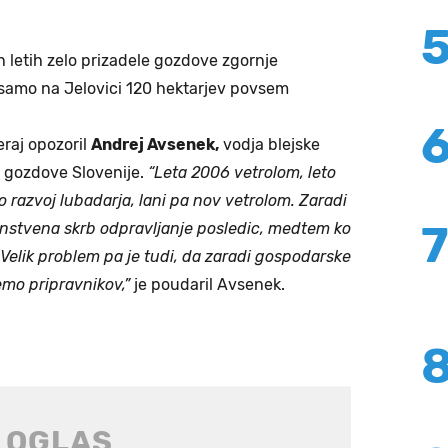
h letih zelo prizadele gozdove zgornje
 samo na Jelovici 120 hektarjev povsem
eraj opozoril
Andrej Avsenek,
vodja blejske
gozdove Slovenije.
“Leta 2006 vetrolom, leto
 razvoj lubadarja, lani pa nov vetrolom. Zaradi
venstvena skrb odpravljanje posledic, medtem ko
 Velik problem pa je tudi, da zaradi gospodarske
emo pripravnikov,”
je poudaril Avsenek.