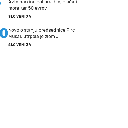
9
Avto parkiral pol ure dlje, plačati
mora kar 50 evrov
SLOVENIJA
10
Novo o stanju predsednice Pirc
Musar, utrpela je zlom ...
SLOVENIJA