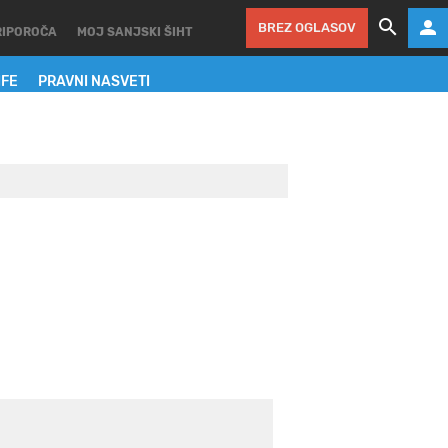
BREZ OGLASOV
RIPOROČA
MOJ SANJSKI ŠIHT
IFE
PRAVNI NASVETI