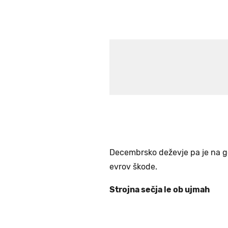
Decembrsko deževje pa je na go
evrov škode.
Strojna sečja le ob ujmah