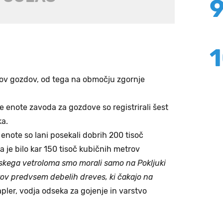
nikov gozdov, od tega na območju zgornje
 enote zavoda za gozdove so registrirali šest
ka.
enote so lani posekali dobrih 200 tisoč
 je bilo kar 150 tisoč kubičnih metrov
skega vetroloma smo morali samo na Pokljuki
rov predvsem debelih dreves, ki čakajo na
pler, vodja odseka za gojenje in varstvo