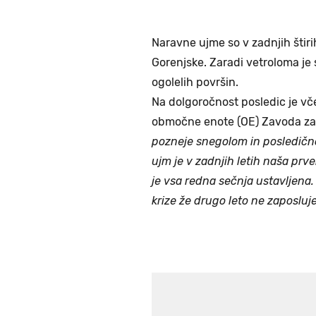
Naravne ujme so v zadnjih štiri
Gorenjske. Zaradi vetroloma je
ogolelih površin.
Na dolgoročnost posledic je vč
območne enote (OE) Zavoda za 
pozneje snegolom in posledično
ujm je v zadnjih letih naša pr
je vsa redna sečnja ustavljena.
krize že drugo leto ne zaposluj