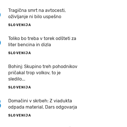
5
Tragična smrt na avtocesti,
oživljanje ni bilo uspešno
SLOVENIJA
6
Toliko bo treba v torek odšteti za
liter bencina in dizla
SLOVENIJA
7
Bohinj: Skupino treh pohodnikov
pričakal trop volkov, to je
sledilo...
SLOVENIJA
8
Domačini v skrbeh: Z viadukta
odpada material, Dars odgovarja
SLOVENIJA