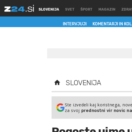
SLOVENIJA
SVET
ŠPORT
MAGAZIN
ZDRA
INTERVJUJI
KOMENTARJI IN KO
SLOVENIJA
Ste izvedeli kaj koristnega, nov
za svoj
prednostni vir novic n
Pogoste ujme u