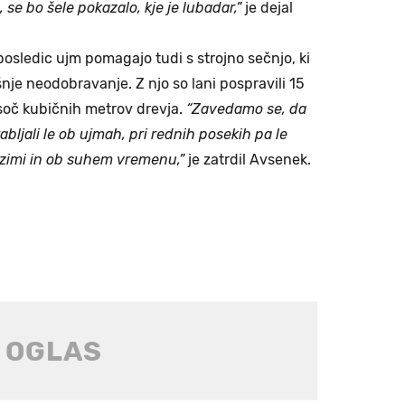
o, se bo šele pokazalo, kje je lubadar,”
je dejal
 posledic ujm pomagajo tudi s strojno sečnjo, ki
šnje neodobravanje. Z njo so lani pospravili 15
soč kubičnih metrov drevja.
“Zavedamo se, da
abljali le ob ujmah, pri rednih posekih pa le
pozimi in ob suhem vremenu,”
je zatrdil Avsenek.