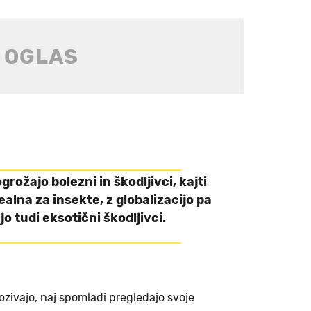
rožajo bolezni in škodljivci, kajti
ealna za insekte, z globalizacijo pa
o tudi eksotični škodljivci.
ozivajo, naj spomladi pregledajo svoje