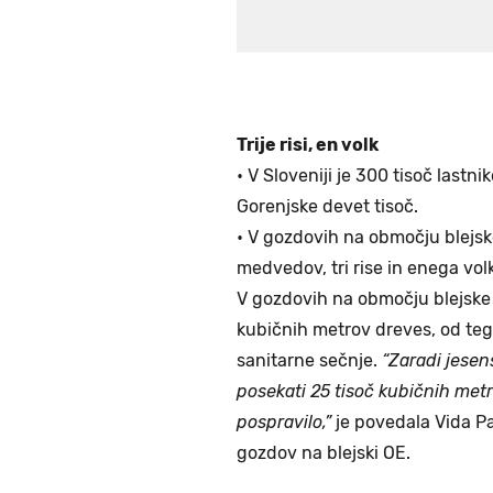
Trije risi, en volk
• V Sloveniji je 300 tisoč last
Gorenjske devet tisoč.
• V gozdovih na območju blejske
medvedov, tri rise in enega vol
V gozdovih na območju blejske 
kubičnih metrov dreves, od tega
sanitarne sečnje.
“Zaradi jesen
posekati 25 tisoč kubičnih met
pospravilo,”
je povedala Vida Pa
gozdov na blejski OE.