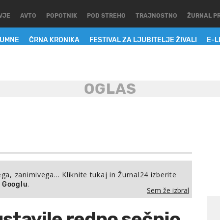
VJE
AVTO
POPOTNIK
POD STREHO
TRAJNOSTNO
ŽURNAL P
LUMNE
ČRNA KRONIKA
FESTIVAL ZA LJUBITELJE ŽIVALI
E-L
ega, zanimivega… Kliknite tukaj in Žurnal24 izberite
.
a Googlu
Sem že izbral
stavile redno sečnjo