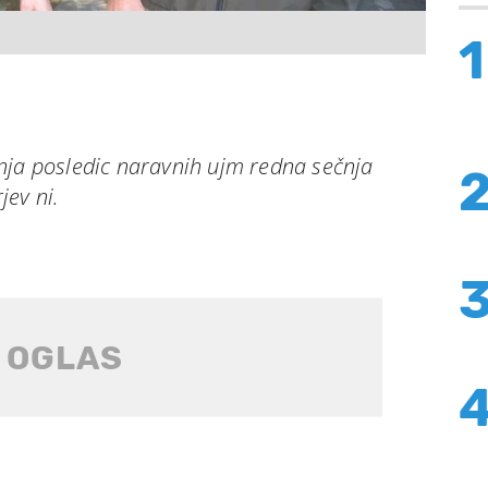
1
nja posledic naravnih ujm redna sečnja
jev ni.