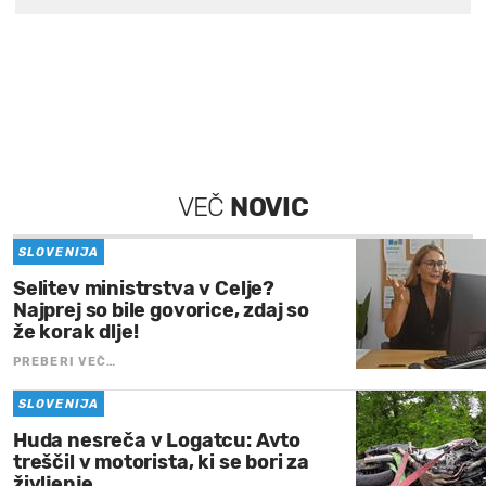
VEČ
NOVIC
SLOVENIJA
Selitev ministrstva v Celje?
Najprej so bile govorice, zdaj so
že korak dlje!
PREBERI VEČ…
SLOVENIJA
Huda nesreča v Logatcu: Avto
treščil v motorista, ki se bori za
življenje