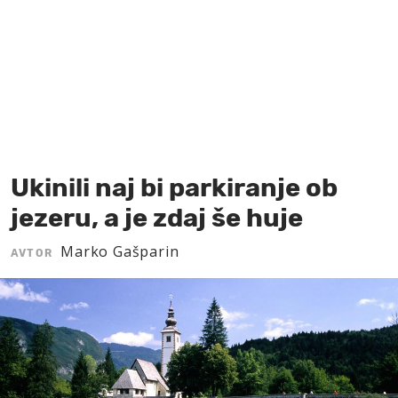
MOJ SANJ
Ukinili naj bi parkiranje ob
jezeru, a je zdaj še huje
Marko Gašparin
AVTOR