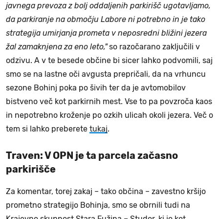
javnega prevoza z bolj oddaljenih parkirišč ugotavljamo,
da parkiranje na območju Labore ni potrebno in je tako
strategija umirjanja prometa v neposredni bližini jezera
žal zamaknjena za eno leto,"
so razočarano zaključili v
odzivu. A v te besede občine bi sicer lahko podvomili, saj
smo se na lastne oči avgusta prepričali, da na vrhuncu
sezone Bohinj poka po šivih ter da je avtomobilov
bistveno več kot parkirnih mest. Vse to pa povzroča kaos
in nepotrebno kroženje po ozkih ulicah okoli jezera. Več o
tem si lahko preberete
tukaj
.
Traven: V OPN je ta parcela začasno
parkirišče
Za komentar, torej zakaj – tako občina – zavestno kršijo
prometno strategijo Bohinja, smo se obrnili tudi na
Krajevno skupnost Stara Fužina – Studor, ki jo kot