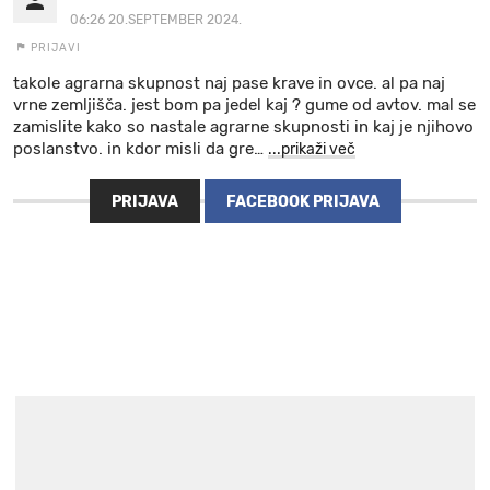
06:26 20.SEPTEMBER 2024.
PRIJAVI
takole agrarna skupnost naj pase krave in ovce. al pa naj
vrne zemljišča. jest bom pa jedel kaj ? gume od avtov. mal se
zamislite kako so nastale agrarne skupnosti in kaj je njihovo
poslanstvo. in kdor misli da gre
…
...prikaži več
PRIJAVA
FACEBOOK PRIJAVA