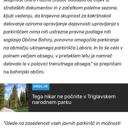
strateških dokumentov in z začetkom poletne sezone,
kljub vedenju, da krajevna skupnost za kakršnokoli
delovanje oziroma opravljanje dejavnosti upravljanja s
parkiriščem nima niti ustrezne pravne podlage niti
soglasja Občine Bohinj, ponovno omogočila parkiranje
na območju ukinjenega parkirišča Labora. In to še celo v
polnem večjem obsegu, v preteklem letu je namreč
delovalo le v polovici trenutnega obsega,"
so prepričani
na bohinjski občini.
OKOLJE
Tega nikar ne počnite v Triglavskem
narodnem parku
"Glede na zasedenost vseh javnih parkirišč in možnosti