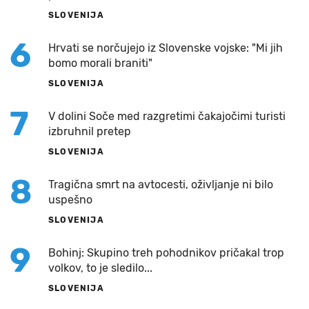
SLOVENIJA
6
Hrvati se norčujejo iz Slovenske vojske: "Mi jih
bomo morali braniti"
SLOVENIJA
7
V dolini Soče med razgretimi čakajočimi turisti
izbruhnil pretep
SLOVENIJA
8
Tragična smrt na avtocesti, oživljanje ni bilo
uspešno
SLOVENIJA
9
Bohinj: Skupino treh pohodnikov pričakal trop
volkov, to je sledilo...
SLOVENIJA