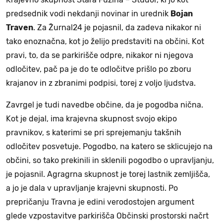
predsednik vodi nekdanji novinar in urednik
Bojan
Traven
. Za Žurnal24 je pojasnil, da zadeva nikakor ni
tako enoznačna, kot jo želijo predstaviti na občini. Kot
pravi, to, da se parkirišče odpre, nikakor ni njegova
odločitev, pač pa je do te odločitve prišlo po zboru
krajanov in z zbranimi podpisi, torej z voljo ljudstva.
Zavrgel je tudi navedbe občine, da je pogodba nična.
Kot je dejal, ima krajevna skupnost svojo ekipo
pravnikov, s katerimi se pri sprejemanju takšnih
odločitev posvetuje. Pogodbo, na katero se sklicujejo na
občini, so tako prekinili in sklenili pogodbo o upravljanju,
je pojasnil. Agragrna skupnost je torej lastnik zemljišča,
a jo je dala v upravljanje krajevni skupnosti. Po
prepričanju Travna je edini verodostojen argument
glede vzpostavitve parkirišča Občinski prostorski načrt