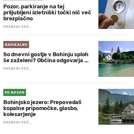
Pozor, parkiranje na tej
priljubljeni izletniški točki nič več
brezplačno
PREBERI VEČ…
RADIKALNO
So dnevni gostje v Bohinju sploh
še zaželeni? Občina odgovarja ...
PREBERI VEČ…
PO NOVEM
Bohinjsko jezero: Prepovedali
kopalne pripomočke, glasbo,
kolesarjenje
PREBERI VEČ…