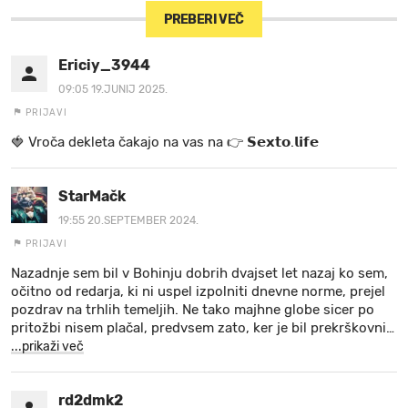
PREBERI VEČ
Ericiy_3944
09:05 19.JUNIJ 2025.
PRIJAVI
🍓 V r o č a d e k l e t a ča k a jo na va s n a 👉 𝗦𝗲𝘅𝘁𝗼.𝗹𝗶𝗳𝗲
StarMačk
19:55 20.SEPTEMBER 2024.
PRIJAVI
Nazadnje sem bil v Bohinju dobrih dvajset let nazaj ko sem,
očitno od redarja, ki ni uspel izpolniti dnevne norme, prejel
pozdrav na trhlih temeljih. Ne tako majhne globe sicer po
pritožbi nisem plačal, predvsem zato, ker je bil prekrškovni
…
...prikaži več
rd2dmk2