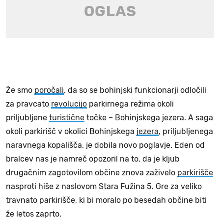
Že smo
poročali
, da so se bohinjski funkcionarji odločili
za pravcato
revolucijo
parkirnega režima okoli
priljubljene
turistične
točke – Bohinjskega jezera. A saga
okoli parkirišč v okolici Bohinjskega
jezera
, priljubljenega
naravnega kopališča, je dobila novo poglavje. Eden od
bralcev nas je namreč opozoril na to, da je kljub
drugačnim zagotovilom občine znova zaživelo
parkirišče
nasproti hiše z naslovom Stara Fužina 5. Gre za veliko
travnato parkirišče, ki bi moralo po besedah občine biti
že letos zaprto.