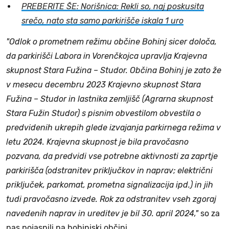
PREBERITE ŠE: Norišnica: Rekli so, naj poskusita
srečo, nato sta samo parkirišče iskala 1 uro
"Odlok o prometnem režimu občine Bohinj sicer določa,
da parkirišči Labora in Vorenčkojca upravlja Krajevna
skupnost Stara Fužina – Studor. Občina Bohinj je zato že
v mesecu decembru 2023 Krajevno skupnost Stara
Fužina – Studor in lastnika zemljišč (Agrarna skupnost
Stara Fužin Studor) s pisnim obvestilom obvestila o
predvidenih ukrepih glede izvajanja parkirnega režima v
letu 2024. Krajevna skupnost je bila pravočasno
pozvana, da predvidi vse potrebne aktivnosti za zaprtje
parkirišča (odstranitev priključkov in naprav; električni
priključek, parkomat, prometna signalizacija ipd.) in jih
tudi pravočasno izvede. Rok za odstranitev vseh zgoraj
navedenih naprav in ureditev je bil 30. april 2024,"
so za
nas pojasnili na bohinjski občini
.