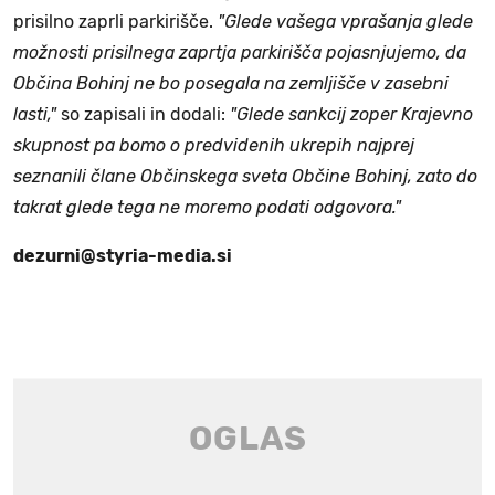
prisilno zaprli parkirišče.
"Glede vašega vprašanja glede
možnosti prisilnega zaprtja parkirišča pojasnjujemo, da
Občina Bohinj ne bo posegala na zemljišče v zasebni
lasti,"
so zapisali in dodali:
"Glede sankcij zoper Krajevno
skupnost pa bomo o predvidenih ukrepih najprej
seznanili člane Občinskega sveta Občine Bohinj, zato do
takrat glede tega ne moremo podati odgovora."
dezurni@styria-media.si