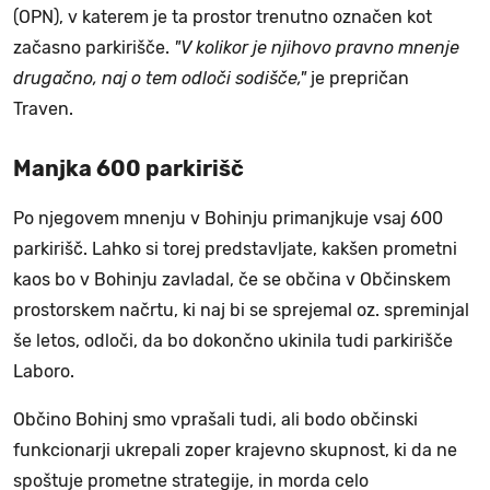
(OPN), v katerem je ta prostor trenutno označen kot
začasno parkirišče.
"V kolikor je njihovo pravno mnenje
drugačno, naj o tem odloči sodišče,"
je prepričan
Traven.
Manjka 600 parkirišč
Po njegovem mnenju v Bohinju primanjkuje vsaj 600
parkirišč. Lahko si torej predstavljate, kakšen prometni
kaos bo v Bohinju zavladal, če se občina v Občinskem
prostorskem načrtu, ki naj bi se sprejemal oz. spreminjal
še letos, odloči, da bo dokončno ukinila tudi parkirišče
Laboro.
Občino Bohinj smo vprašali tudi, ali bodo občinski
funkcionarji ukrepali zoper krajevno skupnost, ki da ne
spoštuje prometne strategije, in morda celo