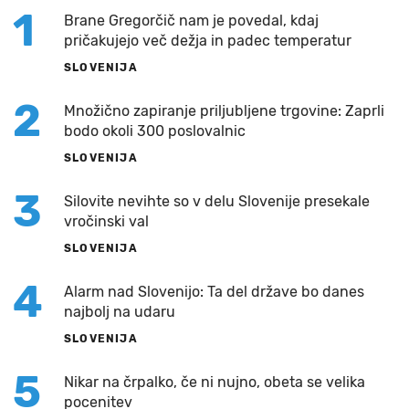
1
Brane Gregorčič nam je povedal, kdaj
pričakujejo več dežja in padec temperatur
SLOVENIJA
2
Množično zapiranje priljubljene trgovine: Zaprli
bodo okoli 300 poslovalnic
SLOVENIJA
3
Silovite nevihte so v delu Slovenije presekale
vročinski val
SLOVENIJA
4
Alarm nad Slovenijo: Ta del države bo danes
najbolj na udaru
SLOVENIJA
5
Nikar na črpalko, če ni nujno, obeta se velika
pocenitev