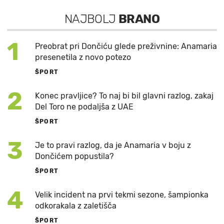
NAJBOLJ
BRANO
1
Preobrat pri Dončiću glede preživnine: Anamaria
presenetila z novo potezo
ŠPORT
2
Konec pravljice? To naj bi bil glavni razlog, zakaj
Del Toro ne podaljša z UAE
ŠPORT
3
Je to pravi razlog, da je Anamaria v boju z
Dončićem popustila?
ŠPORT
4
Velik incident na prvi tekmi sezone, šampionka
odkorakala z zaletišča
ŠPORT