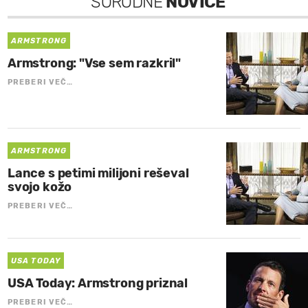
SORODNE
NOVICE
ARMSTRONG
Armstrong: "Vse sem razkril"
PREBERI VEČ…
ARMSTRONG
Lance s petimi milijoni reševal
svojo kožo
PREBERI VEČ…
USA TODAY
USA Today: Armstrong priznal
PREBERI VEČ…