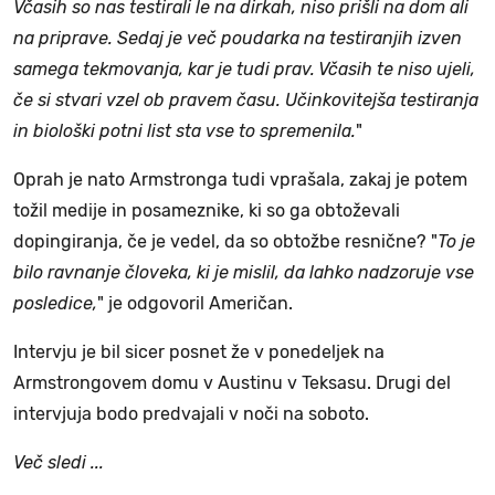
Včasih so nas testirali le na dirkah, niso prišli na dom ali
na priprave. Sedaj je več poudarka na testiranjih izven
samega tekmovanja, kar je tudi prav. Včasih te niso ujeli,
če si stvari vzel ob pravem času. Učinkovitejša testiranja
in biološki potni list sta vse to spremenila.
"
Oprah je nato Armstronga tudi vprašala, zakaj je potem
tožil medije in posameznike, ki so ga obtoževali
dopingiranja, če je vedel, da so obtožbe resnične? "
To je
bilo ravnanje človeka, ki je mislil, da lahko nadzoruje vse
posledice,
" je odgovoril Američan.
Intervju je bil sicer posnet že v ponedeljek na
Armstrongovem domu v Austinu v Teksasu. Drugi del
intervjuja bodo predvajali v noči na soboto.
Več sledi ...