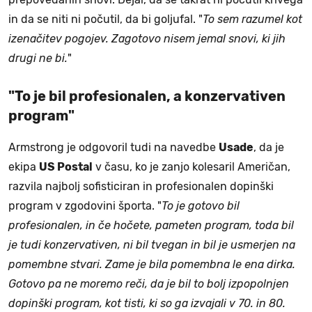
in da se niti ni počutil, da bi goljufal. "
To sem razumel kot
izenačitev pogojev. Zagotovo nisem jemal snovi, ki jih
drugi ne bi.
"
"To je bil profesionalen, a konzervativen
program"
Armstrong je odgovoril tudi na navedbe
Usade
, da je
ekipa
US Postal
v času, ko je zanjo kolesaril Američan,
razvila najbolj sofisticiran in profesionalen dopinški
program v zgodovini športa. "
To je gotovo bil
profesionalen, in če hočete, pameten program, toda bil
je tudi konzervativen, ni bil tvegan in bil je usmerjen na
pomembne stvari. Zame je bila pomembna le ena dirka.
Gotovo pa ne moremo reči, da je bil to bolj izpopolnjen
dopinški program, kot tisti, ki so ga izvajali v 70. in 80.