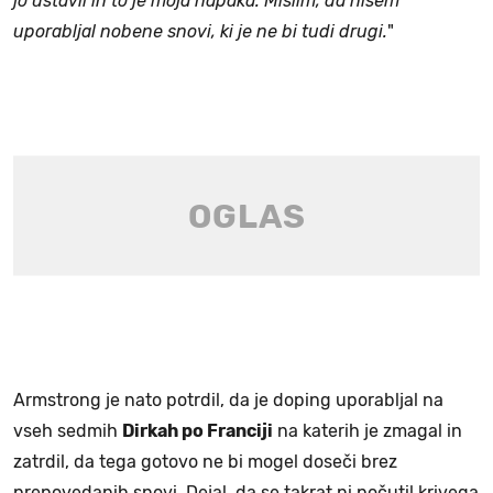
jo ustavil in to je moja napaka. Mislim, da nisem
uporabljal nobene snovi, ki je ne bi tudi drugi.
"
Armstrong je nato potrdil, da je doping uporabljal na
vseh sedmih
Dirkah po Franciji
na katerih je zmagal in
zatrdil, da tega gotovo ne bi mogel doseči brez
prepovedanih snovi. Dejal, da se takrat ni počutil krivega