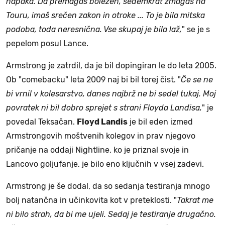
napaka. Da premagaš bolezen, sedemkrat zmagaš na
Touru, imaš srečen zakon in otroke ... To je bila mitska
podoba, toda neresnična. Vse skupaj je bila laž,
" se je s
pepelom posul Lance.
Armstrong je zatrdil, da je bil dopingiran le do leta 2005.
Ob "comebacku" leta 2009 naj bi bil torej čist. "
Če se ne
bi vrnil v kolesarstvo, danes najbrž ne bi sedel tukaj. Moj
povratek ni bil dobro sprejet s strani Floyda Landisa,
" je
povedal Teksačan.
Floyd Landis
je bil eden izmed
Armstrongovih moštvenih kolegov in prav njegovo
pričanje na oddaji Nightline, ko je priznal svoje in
Lancovo goljufanje, je bilo eno ključnih v vsej zadevi.
Armstrong je še dodal, da so sedanja testiranja mnogo
bolj natančna in učinkovita kot v preteklosti. "
Takrat me
ni bilo strah, da bi me ujeli. Sedaj je testiranje drugačno.