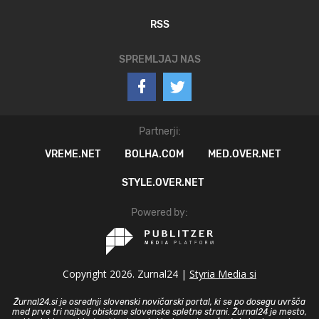
RSS
SPREMLJAJ NAS
Partnerji:
VREME.NET
BOLHA.COM
MED.OVER.NET
STYLE.OVER.NET
Powered by:
Copyright 2026. Zurnal24 |
Styria Media si
Žurnal24.si je osrednji slovenski novičarski portal, ki se po dosegu uvršča
med prve tri najbolj obiskane slovenske spletne strani. Žurnal24 je mesto,