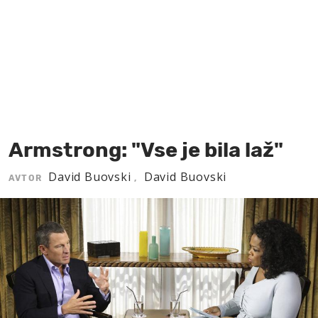
MOJ SANJ
Armstrong: "Vse je bila laž"
David Buovski
David Buovski
AVTOR
,