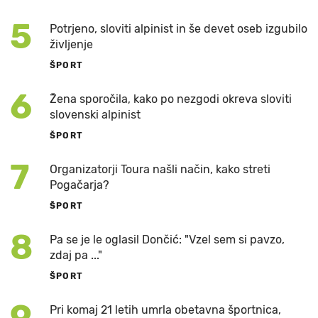
5
Potrjeno, sloviti alpinist in še devet oseb izgubilo
življenje
ŠPORT
6
Žena sporočila, kako po nezgodi okreva sloviti
slovenski alpinist
ŠPORT
7
Organizatorji Toura našli način, kako streti
Pogačarja?
ŠPORT
8
Pa se je le oglasil Dončić: "Vzel sem si pavzo,
zdaj pa ..."
ŠPORT
9
Pri komaj 21 letih umrla obetavna športnica,