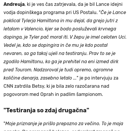
Andreuja
, ki je ves čas zatrjevala, da je bil Lance idejni
vodja dopinškega programa pri US Postalu. "
Če je Lance
poklical Tylerja Hamiltona in mu dejal, da grejo jutri z
letalom v Valencio, kjer se bodo posluževali krvnega
dopinga, je Tyler pač moral iti. V žepu je imel celoten Uci.
Vedel je, kdo se dopingira in če mu je kdo postal
nevaren, so ga takoj ujeli na testiranju. Prav to se je
zgodilo Hamiltonu, ko ga je prehitel na eni izmed dirk
pred Tourom. Nadzoroval je tudi opremo, ogromne
količine denarja, zasebno letalo ...
" je po intervjuju za
CNN zatrdila Betsy, ki je bila zelo razočarana nad
pogovorom med Oprah in padlim šampionom.
"Testiranja so zdaj drugačna"
"
Moje priznanje je prišlo prepozno za večino. To je moja