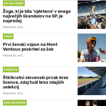
ZA MILIJONE
Žoga, ki je bila 'vpletena' v enega
največjih škandalov na SP, je
naprodaj
PREBERI VEČ…
TOUR
Prvi ženski vzpon na Mont
Ventoux poskrbel za šok
PREBERI VEČ…
FINANCE
Štirikratni slovenski prvak brez
licence, zdaj tudi brez mlajših
selekcij
PREBERI VEČ…
ENA ODPOVED