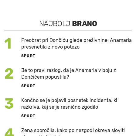
NAJBOLJ
BRANO
1
Preobrat pri Dončiću glede preživnine: Anamaria
presenetila z novo potezo
ŠPORT
2
Je to pravi razlog, da je Anamaria v boju z
Dončićem popustila?
ŠPORT
3
Končno se je pojavil posnetek incidenta, ki
razkriva, kaj se je resnično zgodilo
ŠPORT
4
Žena sporočila, kako po nezgodi okreva sloviti