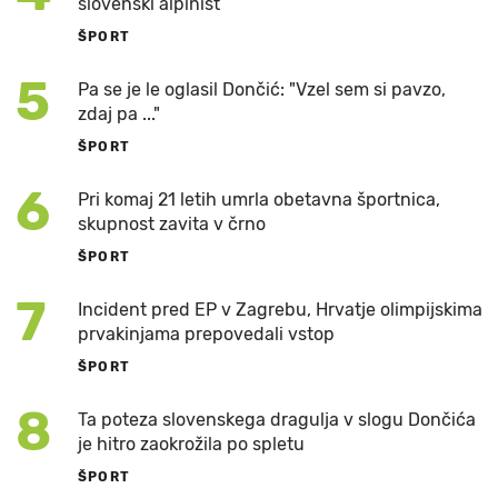
slovenski alpinist
ŠPORT
5
Pa se je le oglasil Dončić: "Vzel sem si pavzo,
zdaj pa ..."
ŠPORT
6
Pri komaj 21 letih umrla obetavna športnica,
skupnost zavita v črno
ŠPORT
7
Incident pred EP v Zagrebu, Hrvatje olimpijskima
prvakinjama prepovedali vstop
ŠPORT
8
Ta poteza slovenskega dragulja v slogu Dončića
je hitro zaokrožila po spletu
ŠPORT