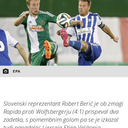
MOJ SANJ
EPA
Slovenski reprezentant Robert Berić je ob zmagi
Rapida proti Wolfsbergerju (4:1) prispeval dva
zadetka, s pomembnim golom pa se je izkazal
tudi napadalec Lierseja Etien Velikonja.