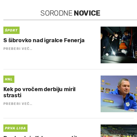
SORODNE
NOVICE
ŠPORT
S šibrovko nad igralce Fenerja
PREBERI VEČ…
HNL
Kek po vročem derbiju miril
strasti
PREBERI VEČ…
PRVA LIGA