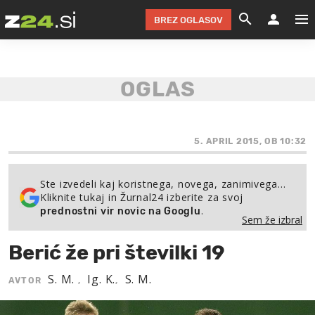
BREZ OGLASOV
GRADIMO &
OLIMPI
EKO 
INTE
T
SLOV
KOMENTARJ
FILM & G
NEPRE
AVTO 
NO
FI
SV
ČRNA 
KOMB
VARČ
AKT
KO
BI
ŠP
FESTIVAL ZA L
LEPOT
MOTO
NA 
NA
O
5. APRIL 2015, OB 10:32
MAG
ODNOSI IN
ŽIVLJEN
IZ DR
KOLE
E-
ZDR
POGLEJ
Ste izvedeli kaj koristnega, novega, zanimivega…
Kliknite tukaj in Žurnal24 izberite za svoj
HOROSKOP IN
PRAVNI
ŠOFER
ZIMSK
PRE
AV
.
prednostni vir novic na Googlu
Sem že izbral
JOO
IN
POPO
POGLEJ
POGLEJ
POGLEJ
Berić že pri številki 19
SEM 
POD S
POGLEJ
S. M.
Ig. K.
S. M.
AVTOR
,
,
TRAJN
POGLEJ
ŽURNAL P