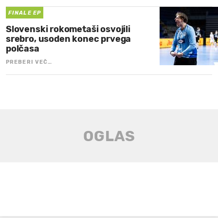
FINALE EP
Slovenski rokometaši osvojili
srebro, usoden konec prvega
polčasa
PREBERI VEČ…