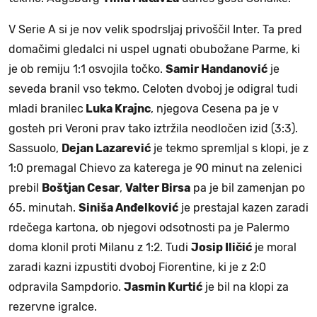
V Serie A si je nov velik spodrsljaj privoščil Inter. Ta pred
domačimi gledalci ni uspel ugnati obubožane Parme, ki
je ob remiju 1:1 osvojila točko.
Samir Handanović
je
seveda branil vso tekmo. Celoten dvoboj je odigral tudi
mladi branilec
Luka Krajnc
, njegova Cesena pa je v
gosteh pri Veroni prav tako iztržila neodločen izid (3:3).
Sassuolo,
Dejan Lazarević
je tekmo spremljal s klopi, je z
1:0 premagal Chievo za katerega je 90 minut na zelenici
prebil
Boštjan Cesar
,
Valter Birsa
pa je bil zamenjan po
65. minutah.
Siniša Anđelković
je prestajal kazen zaradi
rdečega kartona, ob njegovi odsotnosti pa je Palermo
doma klonil proti Milanu z 1:2. Tudi
Josip Iličić
je moral
zaradi kazni izpustiti dvoboj Fiorentine, ki je z 2:0
odpravila Sampdorio.
Jasmin Kurtić
je bil na klopi za
rezervne igralce.