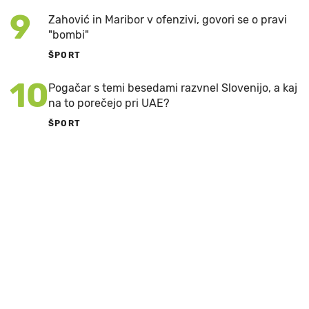
9
Zahović in Maribor v ofenzivi, govori se o pravi
"bombi"
ŠPORT
10
Pogačar s temi besedami razvnel Slovenijo, a kaj
na to porečejo pri UAE?
ŠPORT