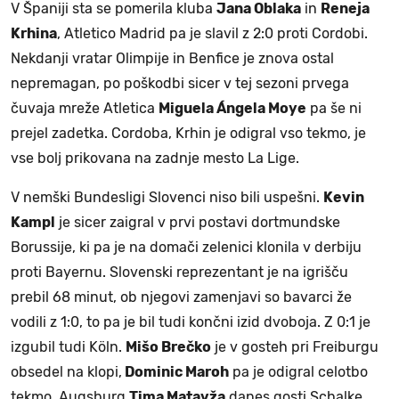
V Španiji sta se pomerila kluba
Jana Oblaka
in
Reneja
Krhina
, Atletico Madrid pa je slavil z 2:0 proti Cordobi.
Nekdanji vratar Olimpije in Benfice je znova ostal
nepremagan, po poškodbi sicer v tej sezoni prvega
čuvaja mreže Atletica
Miguela Ángela Moye
pa še ni
prejel zadetka. Cordoba, Krhin je odigral vso tekmo, je
vse bolj prikovana na zadnje mesto La Lige.
V nemški Bundesligi Slovenci niso bili uspešni.
Kevin
Kampl
je sicer zaigral v prvi postavi dortmundske
Borussije, ki pa je na domači zelenici klonila v derbiju
proti Bayernu. Slovenski reprezentant je na igrišču
prebil 68 minut, ob njegovi zamenjavi so bavarci že
vodili z 1:0, to pa je bil tudi končni izid dvoboja. Z 0:1 je
izgubil tudi Köln.
Mišo Brečko
je v gosteh pri Freiburgu
obsedel na klopi,
Dominic Maroh
pa je odigral celotbo
tekmo. Augsburg
Tima Matavža
danes gosti Schalke.