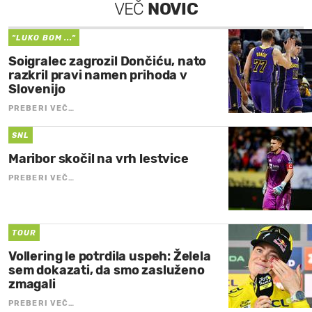
VEČ
NOVIC
"LUKO BOM ..."
Soigralec zagrozil Dončiću, nato
razkril pravi namen prihoda v
Slovenijo
PREBERI VEČ…
SNL
Maribor skočil na vrh lestvice
PREBERI VEČ…
TOUR
Vollering le potrdila uspeh: Želela
sem dokazati, da smo zasluženo
zmagali
PREBERI VEČ…