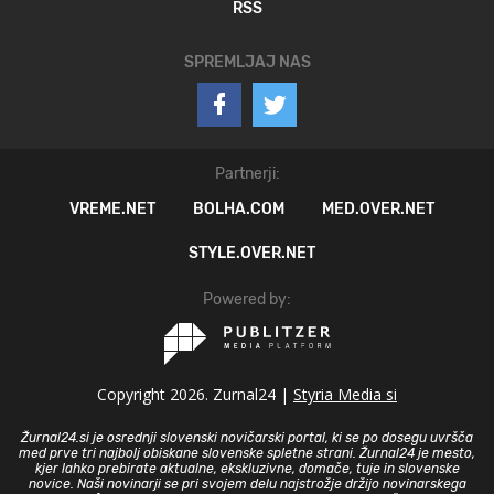
RSS
SPREMLJAJ NAS
Partnerji:
VREME.NET
BOLHA.COM
MED.OVER.NET
STYLE.OVER.NET
Powered by:
Copyright 2026. Zurnal24 |
Styria Media si
Žurnal24.si je osrednji slovenski novičarski portal, ki se po dosegu uvršča
med prve tri najbolj obiskane slovenske spletne strani. Žurnal24 je mesto,
kjer lahko prebirate aktualne, ekskluzivne, domače, tuje in slovenske
novice. Naši novinarji se pri svojem delu najstrožje držijo novinarskega