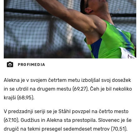
PROFIMEDIA
Alekna je v svojem četrtem metu izboljšal svoj dosežek
in se utrdil na drugem mestu (69,27), Čeh je bil nekoliko
krajši (68,95).
V predzadnji seriji se je Ståhl povzpel na četrto mesto
(67,10), Gudžius in Alekna sta prestopila. Slovenec je še
drugič na tekmi presegel sedemdeset metrov (70,51).