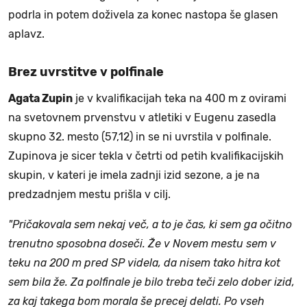
podrla in potem doživela za konec nastopa še glasen
aplavz.
Brez uvrstitve v polfinale
Agata Zupin
je v kvalifikacijah teka na 400 m z ovirami
na svetovnem prvenstvu v atletiki v Eugenu zasedla
skupno 32. mesto (57,12) in se ni uvrstila v polfinale.
Zupinova je sicer tekla v četrti od petih kvalifikacijskih
skupin, v kateri je imela zadnji izid sezone, a je na
predzadnjem mestu prišla v cilj.
"Pričakovala sem nekaj več, a to je čas, ki sem ga očitno
trenutno sposobna doseči. Že v Novem mestu sem v
teku na 200 m pred SP videla, da nisem tako hitra kot
sem bila že. Za polfinale je bilo treba teči zelo dober izid,
za kaj takega bom morala še precej delati. Po vseh