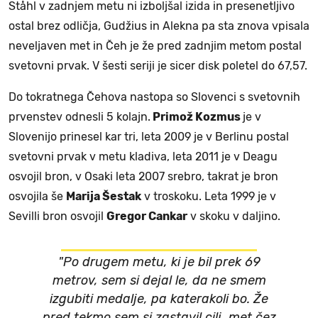
Ståhl v zadnjem metu ni izboljšal izida in presenetljivo
ostal brez odličja, Gudžius in Alekna pa sta znova vpisala
neveljaven met in Čeh je že pred zadnjim metom postal
svetovni prvak. V šesti seriji je sicer disk poletel do 67,57.
Do tokratnega Čehova nastopa so Slovenci s svetovnih
prvenstev odnesli 5 kolajn.
Primož Kozmus
je v
Slovenijo prinesel kar tri, leta 2009 je v Berlinu postal
svetovni prvak v metu kladiva, leta 2011 je v Deagu
osvojil bron, v Osaki leta 2007 srebro, takrat je bron
osvojila še
Marija Šestak
v troskoku. Leta 1999 je v
Sevilli bron osvojil
Gregor Cankar
v skoku v daljino.
"Po drugem metu, ki je bil prek 69
metrov, sem si dejal le, da ne smem
izgubiti medalje, pa katerakoli bo. Že
pred tekmo sem si zastavil cilj, met čez