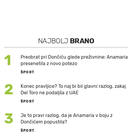
NAJBOLJ
BRANO
1
Preobrat pri Dončiću glede preživnine: Anamaria
presenetila z novo potezo
ŠPORT
2
Konec pravljice? To naj bi bil glavni razlog, zakaj
Del Toro ne podaljša z UAE
ŠPORT
3
Je to pravi razlog, da je Anamaria v boju z
Dončićem popustila?
ŠPORT