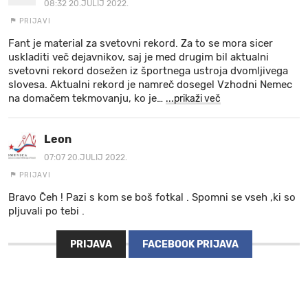
08:32 20.JULIJ 2022.
PRIJAVI
Fant je material za svetovni rekord. Za to se mora sicer
uskladiti več dejavnikov, saj je med drugim bil aktualni
svetovni rekord dosežen iz športnega ustroja dvomljivega
slovesa. Aktualni rekord je namreč dosegel Vzhodni Nemec
na domačem tekmovanju, ko je
…
...prikaži več
Leon
07:07 20.JULIJ 2022.
PRIJAVI
Bravo Čeh ! Pazi s kom se boš fotkal . Spomni se vseh ,ki so
pljuvali po tebi .
PRIJAVA
FACEBOOK PRIJAVA