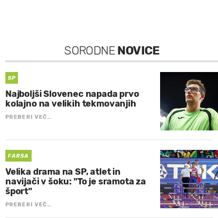
SORODNE
NOVICE
SP
Najboljši Slovenec napada prvo
kolajno na velikih tekmovanjih
PREBERI VEČ…
FARSA
Velika drama na SP, atlet in
navijači v šoku: "To je sramota za
šport"
PREBERI VEČ…