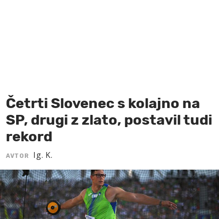
MOJ SANJ
Četrti Slovenec s kolajno na
SP, drugi z zlato, postavil tudi
rekord
Ig. K.
AVTOR