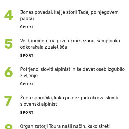
4
Jonas povedal, kaj je storil Tadej po njegovem
padcu
ŠPORT
5
Velik incident na prvi tekmi sezone, šampionka
odkorakala z zaletišča
ŠPORT
6
Potrjeno, sloviti alpinist in še devet oseb izgubilo
življenje
ŠPORT
7
Žena sporočila, kako po nezgodi okreva sloviti
slovenski alpinist
ŠPORT
Organizatorji Toura našli način, kako streti