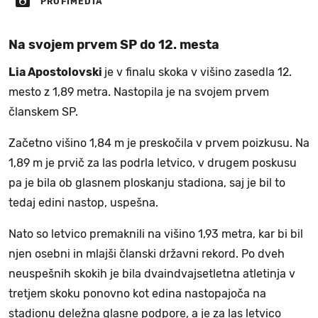
PROFIMEDIA
Na svojem prvem SP do 12. mesta
Lia Apostolovski
je v finalu skoka v višino zasedla 12.
mesto z 1,89 metra. Nastopila je na svojem prvem
članskem SP.
Začetno višino 1,84 m je preskočila v prvem poizkusu. Na
1,89 m je prvič za las podrla letvico, v drugem poskusu
pa je bila ob glasnem ploskanju stadiona, saj je bil to
tedaj edini nastop, uspešna.
Nato so letvico premaknili na višino 1,93 metra, kar bi bil
njen osebni in mlajši članski državni rekord. Po dveh
neuspešnih skokih je bila dvaindvajsetletna atletinja v
tretjem skoku ponovno kot edina nastopajoča na
stadionu deležna glasne podpore, a je za las letvico