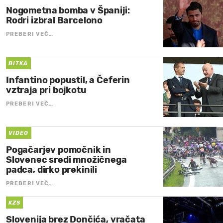
Nogometna bomba v Španiji:
Rodri izbral Barcelono
PREBERI VEČ…
BITKA
Infantino popustil, a Čeferin
vztraja pri bojkotu
PREBERI VEČ…
VIDEO
Pogačarjev pomočnik in
Slovenec sredi množičnega
padca, dirko prekinili
PREBERI VEČ…
KZS
Slovenija brez Dončića, vračata