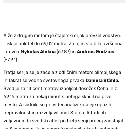
A že z drugim metom je štajerski orjak prevzel vodstvo.
Disk je poletel do 69,02 metra. Za njim sta bila uvrščena
Litovca
Mykolas Alekna
(67,87) in
Andrius Gudžius
(67,31).
Tretja serija se je začela z odličnim metom olimpijskega
in takrat še vedno svetovnega prvaka
Daniela Ståhla,
Šved je za 14 centimetrov izboljšal dosežek Čeha in z
69,16 metra za nekaj minut s petega skočil na prvo
mesto. A sodniki so pri videoanalizi kasneje opazili
nepravilnost in razveljavili met Ståhla. A tudi ob
veljavnem bi švedski atlet po tretji seriji precej zaostajal
za Slovencem. Ta je namreč postavil rekord svetovnih