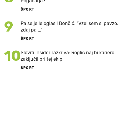
Pogačarja?
ŠPORT
9
Pa se je le oglasil Dončić: "Vzel sem si pavzo,
zdaj pa ..."
ŠPORT
10
Sloviti insider razkriva: Roglič naj bi kariero
zaključil pri tej ekipi
ŠPORT