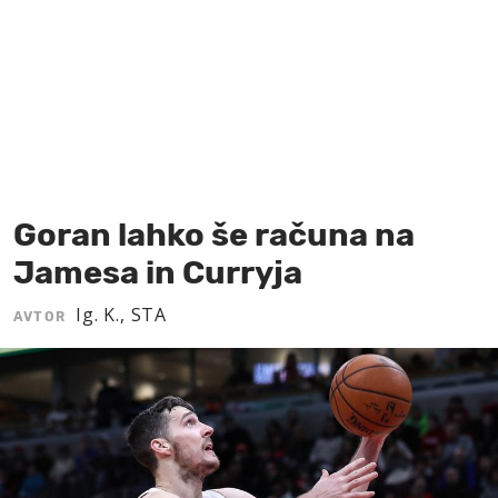
MOJ SANJ
Goran lahko še računa na
Jamesa in Curryja
Ig. K., STA
AVTOR