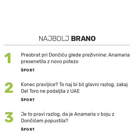
NAJBOLJ
BRANO
1
Preobrat pri Dončiću glede preživnine: Anamaria
presenetila z novo potezo
ŠPORT
2
Konec pravljice? To naj bi bil glavni razlog, zakaj
Del Toro ne podaljša z UAE
ŠPORT
3
Je to pravi razlog, da je Anamaria v boju z
Dončićem popustila?
ŠPORT