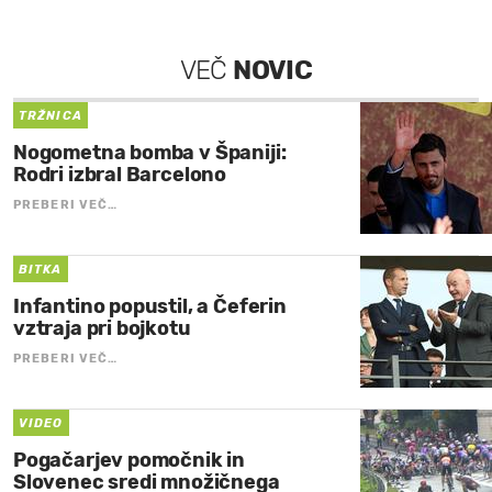
VEČ
NOVIC
TRŽNICA
Nogometna bomba v Španiji:
Rodri izbral Barcelono
PREBERI VEČ…
BITKA
Infantino popustil, a Čeferin
vztraja pri bojkotu
PREBERI VEČ…
VIDEO
Pogačarjev pomočnik in
Slovenec sredi množičnega