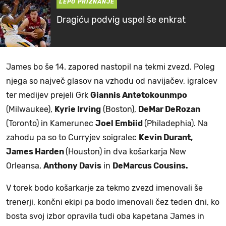
LEPO PRIZNANJE
Dragiću podvig uspel še enkrat
James bo še 14. zapored nastopil na tekmi zvezd. Poleg
njega so največ glasov na vzhodu od navijačev, igralcev
ter medijev prejeli Grk
Giannis Antetokounmpo
(Milwaukee),
Kyrie Irving
(Boston),
DeMar DeRozan
(Toronto) in Kamerunec
Joel Embiid
(Philadephia). Na
zahodu pa so to Curryjev soigralec
Kevin Durant,
James Harden
(Houston) in dva košarkarja New
Orleansa,
Anthony Davis
in
DeMarcus Cousins.
V torek bodo košarkarje za tekmo zvezd imenovali še
trenerji, končni ekipi pa bodo imenovali čez teden dni, ko
bosta svoj izbor opravila tudi oba kapetana James in