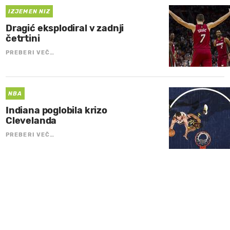
IZJEMEN NIZ
Dragić eksplodiral v zadnji
četrtini
PREBERI VEČ…
NBA
Indiana poglobila krizo
Clevelanda
PREBERI VEČ…