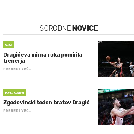
SORODNE
NOVICE
NBA
Dragićeva mirna roka pomirila
trenerja
PREBERI VEČ…
VELIKANA
Zgodovinski teden bratov Dragić
PREBERI VEČ…