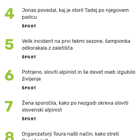
4
Jonas povedal, kaj je storil Tadej po njegovem
padcu
ŠPORT
5
Velik incident na prvi tekmi sezone, šampionka
odkorakala z zaletišča
ŠPORT
6
Potrjeno, sloviti alpinist in še devet oseb izgubilo
življenje
ŠPORT
7
Žena sporočila, kako po nezgodi okreva sloviti
slovenski alpinist
ŠPORT
8
Organizatorji Toura našli način, kako streti