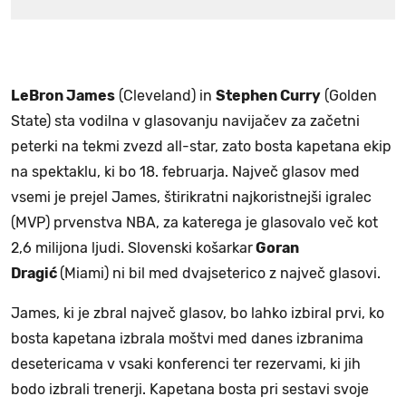
LeBron James
(Cleveland) in
Stephen Curry
(Golden
State) sta vodilna v glasovanju navijačev za začetni
peterki na tekmi zvezd all-star, zato bosta kapetana ekip
na spektaklu, ki bo 18. februarja. Največ glasov med
vsemi je prejel James, štirikratni najkoristnejši igralec
(MVP) prvenstva NBA, za katerega je glasovalo več kot
2,6 milijona ljudi. Slovenski košarkar
Goran
Dragić
(Miami) ni bil med dvajseterico z največ glasovi.
James, ki je zbral največ glasov, bo lahko izbiral prvi, ko
bosta kapetana izbrala moštvi med danes izbranima
desetericama v vsaki konferenci ter rezervami, ki jih
bodo izbrali trenerji. Kapetana bosta pri sestavi svoje