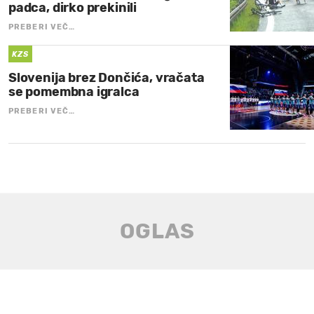
padca, dirko prekinili
PREBERI VEČ…
KZS
Slovenija brez Dončića, vračata
se pomembna igralca
PREBERI VEČ…