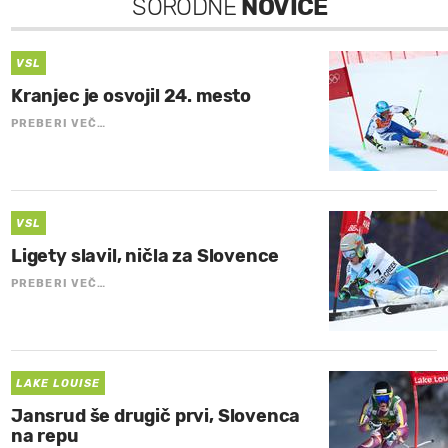
SORODNE
NOVICE
VSL
Kranjec je osvojil 24. mesto
PREBERI VEČ…
VSL
Ligety slavil, ničla za Slovence
PREBERI VEČ…
LAKE LOUISE
Jansrud še drugič prvi, Slovenca
na repu