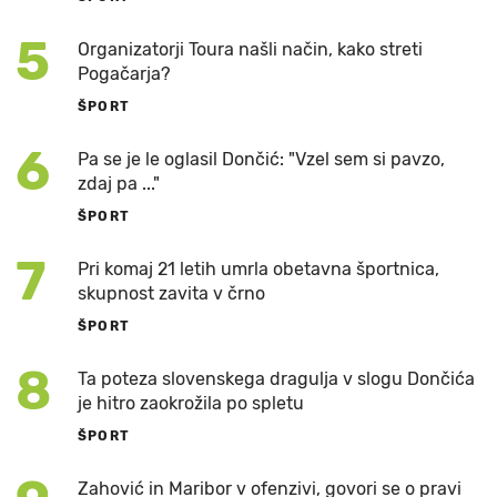
5
Organizatorji Toura našli način, kako streti
Pogačarja?
ŠPORT
6
Pa se je le oglasil Dončić: "Vzel sem si pavzo,
zdaj pa ..."
ŠPORT
7
Pri komaj 21 letih umrla obetavna športnica,
skupnost zavita v črno
ŠPORT
8
Ta poteza slovenskega dragulja v slogu Dončića
je hitro zaokrožila po spletu
ŠPORT
Zahović in Maribor v ofenzivi, govori se o pravi