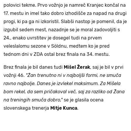
polovici tekme. Prvo vožnjo je namreč Kranjec končal na
17. mestu in imel tako dobro izhodišče za napad na drugi
progi, ki pa ga ni izkoristil. Slabši nastop je pomenil, da je
izgubil sedem mest, nazadnje se je moral zadovoljiti s
24., enako uvrstitev je dosegel tudi na prvem
veleslalomu sezone v Söldnu, medtem ko je pred
tednom dni v ZDA ostal brez finala na 34. mestu.
Brez finala je bil danes tudi
Mišel Žerak
, saj je bil v prvi
vožnji 46.
"Žan trenutno ni v najboljši formi, ne smuča
ravno najbolje. Danes je izvlekel maksimum. Za Mišela
bom rekel, da sem pričakoval več, saj za razliko od Žana
na treningih smuča dobro,"
se je glasila ocena
slovenskega trenerja
Mitje Kunca
.