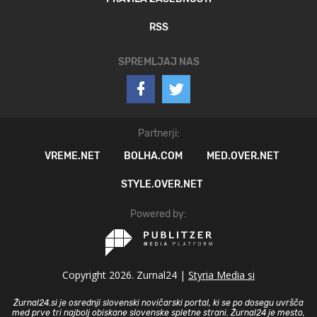
RSS
SPREMLJAJ NAS
Partnerji:
VREME.NET
BOLHA.COM
MED.OVER.NET
STYLE.OVER.NET
Powered by:
Copyright 2026. Zurnal24 |
Styria Media si
Žurnal24.si je osrednji slovenski novičarski portal, ki se po dosegu uvršča
med prve tri najbolj obiskane slovenske spletne strani. Žurnal24 je mesto,