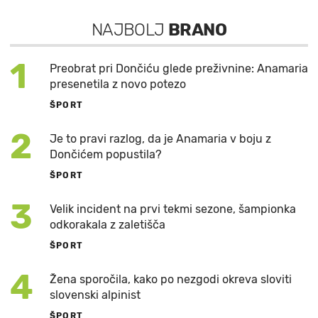
NAJBOLJ
BRANO
1
Preobrat pri Dončiću glede preživnine: Anamaria
presenetila z novo potezo
ŠPORT
2
Je to pravi razlog, da je Anamaria v boju z
Dončićem popustila?
ŠPORT
3
Velik incident na prvi tekmi sezone, šampionka
odkorakala z zaletišča
ŠPORT
4
Žena sporočila, kako po nezgodi okreva sloviti
slovenski alpinist
ŠPORT