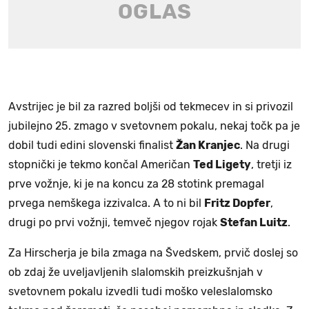
Avstrijec je bil za razred boljši od tekmecev in si privozil
jubilejno 25. zmago v svetovnem pokalu, nekaj točk pa je
dobil tudi edini slovenski finalist
Žan Kranjec
. Na drugi
stopnički je tekmo končal Američan
Ted Ligety
, tretji iz
prve vožnje, ki je na koncu za 28 stotink premagal
prvega nemškega izzivalca. A to ni bil
Fritz Dopfer
,
drugi po prvi vožnji, temveč njegov rojak
Stefan Luitz
.
Za Hirscherja je bila zmaga na Švedskem, prvič doslej so
ob zdaj že uveljavljenih slalomskih preizkušnjah v
svetovnem pokalu izvedli tudi moško veleslalomsko