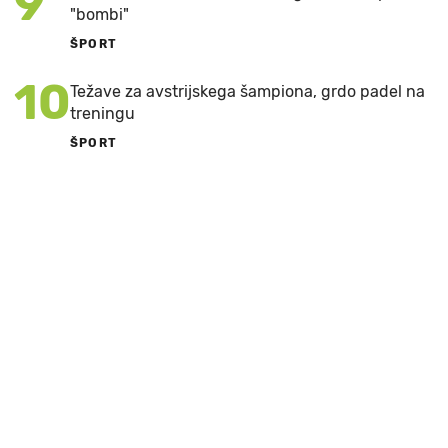
9
"bombi"
ŠPORT
10
Težave za avstrijskega šampiona, grdo padel na
treningu
ŠPORT