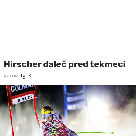
MOJ SANJ
Hirscher daleč pred tekmeci
Ig. K.
AVTOR