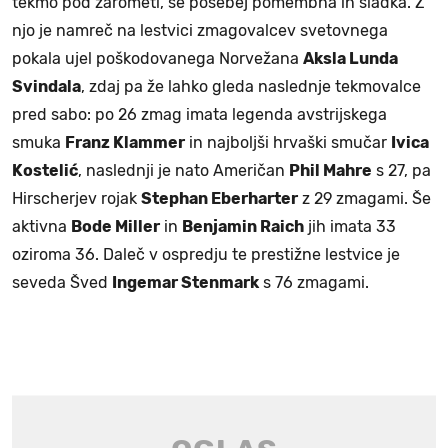
tekmo pod žarometi, še posebej pomembna in sladka. Z
njo je namreč na lestvici zmagovalcev svetovnega
pokala ujel poškodovanega Norvežana
Aksla Lunda
Svindala
, zdaj pa že lahko gleda naslednje tekmovalce
pred sabo: po 26 zmag imata legenda avstrijskega
smuka
Franz Klammer
in najboljši hrvaški smučar
Ivica
Kostelić
, naslednji je nato Američan
Phil Mahre
s 27, pa
Hirscherjev rojak
Stephan Eberharter
z 29 zmagami. Še
aktivna
Bode Miller
in
Benjamin Raich
jih imata 33
oziroma 36. Daleč v ospredju te prestižne lestvice je
seveda Šved
Ingemar Stenmark
s 76 zmagami.