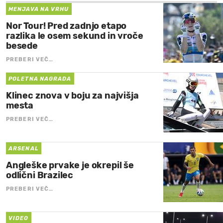
MENJAVA NA VRHU
Nor Tour! Pred zadnjo etapo
razlika le osem sekund in vroče
besede
PREBERI VEČ…
POLETNA NAGRADA
Klinec znova v boju za najvišja
mesta
PREBERI VEČ…
ARSENAL
Angleške prvake je okrepil še
odlični Brazilec
PREBERI VEČ…
VIDEO