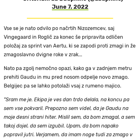
June 7, 2022
Vse se je nato odvilo po načrtih Nizozemcev, saj
Vingegaard in Roglič za konec še pripravita odličen
položaj za sprint van Aertu, ki se zapodi proti zmagi in že
zmagoslavno dvigne roke v zrak...
Nato pa zgolj nemočno opazi, kako ga v zadnjem metru
prehiti Gaudu in mu pred nosom odpelje novo zmago.
Belgijec pa se lahko potolaži vsaj z rumeno majico.
"Sram me je. Ekipa je ves dan trdo delala, na koncu pa
sem vse pokvaril. Prepozno sem videl, da je Gaudu na
moje desni strani hiter. Mislil sem, da bom zmagal, a sem
takoj dojel, da sem izgubil. Upam, da bom napako
popravil jutri. Verjamem, da imam noge tudi za zmago v