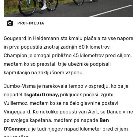
PROFIMEDIA
Gougeard in Heidemann sta kmalu plačala za vse napore
in prva popustila znotraj zadnjih 60 kilometrov,
Champion je omagal približno 45 kilometrov pred ciljem,
medtem ko so preostali trije ubežnike podpisali
kapitulacijo na zaključnem vzponu.
Jumbo-Visma je narekovala tempo v ospredju, ko pa je
napadel
Tsgabu Grmay,
priključek počasi izgubi
Vuillermoz, medtem ko se na čelo glavnine postavi
Vingegaard. Ko nekoliko popusti van Aert, se Danec vrne
po svojega kapetana, medtem pa napade
Ben
O'Connor,
a je tudi njegov napad kilometer pred ciljem