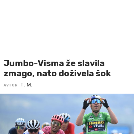
MOJ SANJ
Jumbo-Visma že slavila
zmago, nato doživela šok
T. M.
AVTOR