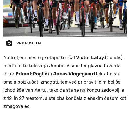
PROFIMEDIA
Na tretjem mestu je etapo končal
Victor Lafay
(Cofidis),
medtem ko kolesarja Jumbo-Visme ter glavna favorita
dirke
Primož Roglič
in
Jonas Vingegaard
tokrat nista
smela poizkušati zmagati, temveč pripraviti čim boljše
izhodišče van Aertu, tako da sta se na koncu zadovoljila
z 12. in 27 mestom, a sta oba končala z enakim časom kot
zmagovalec.