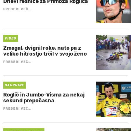
Dnevi resnice za Primoža Rogliča
PREBERI VEČ…
VIDEO
Zmagal, dvignil roke, nato pa z
veliko hitrostjo trčil v svojo ženo
PREBERI VEČ…
DAUPHINE
Roglič in Jumbo-Visma za nekaj
sekund prepočasna
PREBERI VEČ…