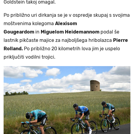
Goldstein takoj omagal.
Po približno uri dirkanja se je v ospredje skupaj s svojima
moštvenima kolegoma
Alexisom
Gougeardom
in
Miguelom Heidemannom
podal še
lastnik pikčaste majice za najboljšega hribolazca
Pierre
Rolland.
Po približno 20 kilometrih lova jim je uspelo
priključiti vodilni trojici.