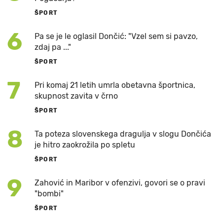
ŠPORT
6
Pa se je le oglasil Dončić: "Vzel sem si pavzo,
zdaj pa ..."
ŠPORT
7
Pri komaj 21 letih umrla obetavna športnica,
skupnost zavita v črno
ŠPORT
8
Ta poteza slovenskega dragulja v slogu Dončića
je hitro zaokrožila po spletu
ŠPORT
9
Zahović in Maribor v ofenzivi, govori se o pravi
"bombi"
ŠPORT