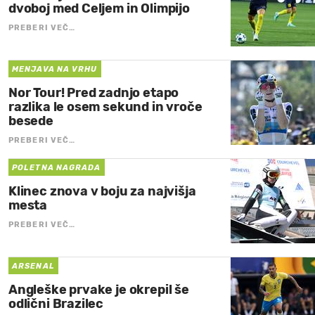
dvoboj med Celjem in Olimpijo
PREBERI VEČ…
MENJAVA NA VRHU
Nor Tour! Pred zadnjo etapo
razlika le osem sekund in vroče
besede
PREBERI VEČ…
POLETNA NAGRADA
Klinec znova v boju za najvišja
mesta
PREBERI VEČ…
ARSENAL
Angleške prvake je okrepil še
odlični Brazilec