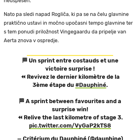
neuspešen.
Nato pa sledi napad Rogliča, ki pa se na čelu glavnine
praktično ustavi in močno upočasni tempo glavnine ter
s tem ponudi priložnost Vingegaardu da pripelje van
Aerta znova v ospredje.
🏁 Un sprint entre costauds et une
victoire surprise !
⏪ Revivez le dernier kilomètre de la
3ème étape du
#Dauphiné
.
🏁 A sprint between favourites and a
surprise win!
⏪ Relive the last kilometre of stage 3.
pic.twitter.com/VyGaP2kTS8
— Critérium du Dauphiné (@dauphine)