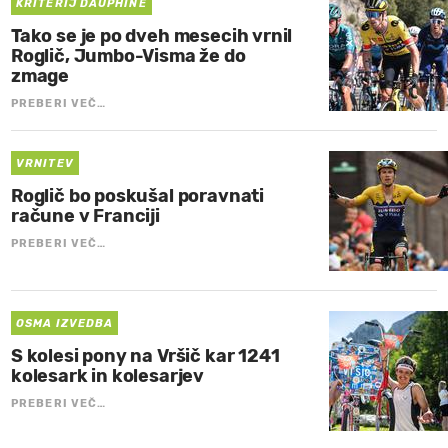
KRITERIJ DAUPHINE
Tako se je po dveh mesecih vrnil
Roglič, Jumbo-Visma že do
zmage
PREBERI VEČ…
VRNITEV
Roglič bo poskušal poravnati
račune v Franciji
PREBERI VEČ…
OSMA IZVEDBA
S kolesi pony na Vršič kar 1241
kolesark in kolesarjev
PREBERI VEČ…