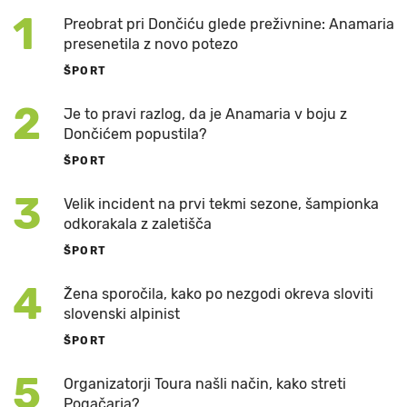
1
Preobrat pri Dončiću glede preživnine: Anamaria
presenetila z novo potezo
ŠPORT
2
Je to pravi razlog, da je Anamaria v boju z
Dončićem popustila?
ŠPORT
3
Velik incident na prvi tekmi sezone, šampionka
odkorakala z zaletišča
ŠPORT
4
Žena sporočila, kako po nezgodi okreva sloviti
slovenski alpinist
ŠPORT
5
Organizatorji Toura našli način, kako streti
Pogačarja?