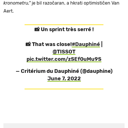
kronometru,"
je bil razočaran, a hkrati optimističen Van
Aert.
📸 Un sprint très serré !
📸 That was close!
#Dauphiné
|
@TISSOT
pic.twitter.com/zSEf0uMu9S
— Critérium du Dauphiné (@dauphine)
June 7, 2022