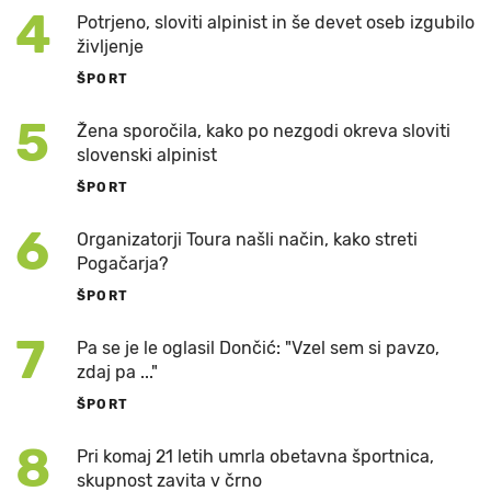
4
Potrjeno, sloviti alpinist in še devet oseb izgubilo
življenje
ŠPORT
5
Žena sporočila, kako po nezgodi okreva sloviti
slovenski alpinist
ŠPORT
6
Organizatorji Toura našli način, kako streti
Pogačarja?
ŠPORT
7
Pa se je le oglasil Dončić: "Vzel sem si pavzo,
zdaj pa ..."
ŠPORT
8
Pri komaj 21 letih umrla obetavna športnica,
skupnost zavita v črno