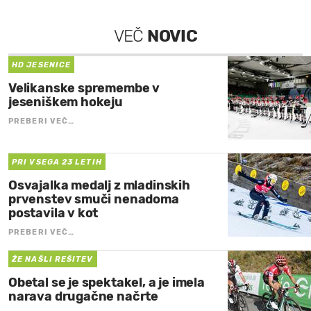
VEČ
NOVIC
HD JESENICE
Velikanske spremembe v
jeseniškem hokeju
PREBERI VEČ…
PRI VSEGA 23 LETIH
Osvajalka medalj z mladinskih
prvenstev smuči nenadoma
postavila v kot
PREBERI VEČ…
ŽE NAŠLI REŠITEV
Obetal se je spektakel, a je imela
narava drugačne načrte