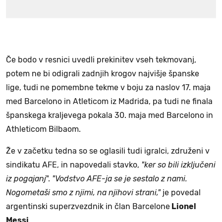
Če bodo v resnici uvedli prekinitev vseh tekmovanj,
potem ne bi odigrali zadnjih krogov najvišje španske
lige, tudi ne pomembne tekme v boju za naslov 17. maja
med Barcelono in Atleticom iz Madrida, pa tudi ne finala
španskega kraljevega pokala 30. maja med Barcelono in
Athleticom Bilbaom.
Že v začetku tedna so se oglasili tudi igralci, združeni v
sindikatu AFE, in napovedali stavko,
"ker so bili izključeni
iz pogajanj
".
"Vodstvo AFE-ja se je sestalo z nami.
Nogometaši smo z njimi, na njihovi strani,"
je povedal
argentinski superzvezdnik in član Barcelone
Lionel
Messi
.