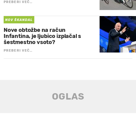
PREBERI VEČ…
NOV ŠKANDAL
Nove obtožbe na račun
Infantina, je ljubico izplačal s
šestmestno vsoto?
PREBERI VEČ…