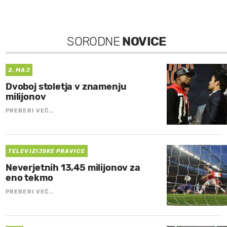
SORODNE
NOVICE
2. MAJ
Dvoboj stoletja v znamenju
milijonov
PREBERI VEČ…
TELEVIZIJSKE PRAVICE
Neverjetnih 13,45 milijonov za
eno tekmo
PREBERI VEČ…