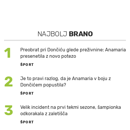
NAJBOLJ
BRANO
1
Preobrat pri Dončiću glede preživnine: Anamaria
presenetila z novo potezo
ŠPORT
2
Je to pravi razlog, da je Anamaria v boju z
Dončićem popustila?
ŠPORT
3
Velik incident na prvi tekmi sezone, šampionka
odkorakala z zaletišča
ŠPORT