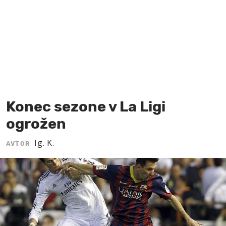
MOJ SANJ
Konec sezone v La Ligi
ogrožen
Ig. K.
AVTOR