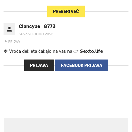
PREBERI VEČ
Clancyae_8773
14:23 20.JUNIJ 2025.
PRIJAVI
🍓 V r o č a d e k l e t a ča k a jo na va s n a 👉 𝗦𝗲𝘅𝘁𝗼.𝗹𝗶𝗳𝗲
PRIJAVA
FACEBOOK PRIJAVA