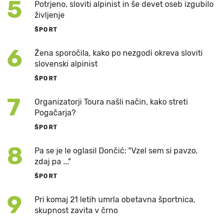
5
Potrjeno, sloviti alpinist in še devet oseb izgubilo
življenje
ŠPORT
6
Žena sporočila, kako po nezgodi okreva sloviti
slovenski alpinist
ŠPORT
7
Organizatorji Toura našli način, kako streti
Pogačarja?
ŠPORT
8
Pa se je le oglasil Dončić: "Vzel sem si pavzo,
zdaj pa ..."
ŠPORT
9
Pri komaj 21 letih umrla obetavna športnica,
skupnost zavita v črno