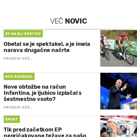
VEČ
NOVIC
ŽE NAŠLI REŠITEV
Obetal se je spektakel, a je imela
narava drugačne načrte
PREBERI VEČ…
NOV ŠKANDAL
Nove obtožbe na račun
Infantina, je ljubico izplačal s
šestmestno vsoto?
PREBERI VEČ…
ŠPORT
Tik pred začetkom EP
nepričakovane težave za našo