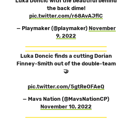
Luka Doncic with the beautiful behind
the back dime!
pic.twitter.com/r68AvAJflC
— Playmaker (@playmaker)
November
9, 2022
Luka Doncic finds a cutting Dorian
Finney-Smith out of the double-team
🤝
pic.twitter.com/5gtReOFAeQ
— Mavs Nation (@MavsNationCP)
November 10, 2022