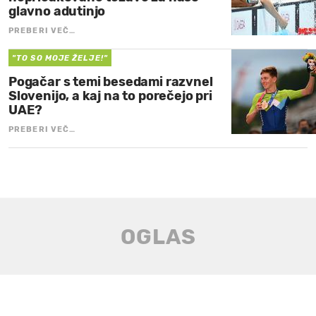
glavno adutinjo
PREBERI VEČ…
"TO SO MOJE ŽELJE!"
Pogačar s temi besedami razvnel
Slovenijo, a kaj na to porečejo pri
UAE?
PREBERI VEČ…