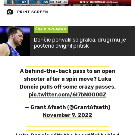
PRINT SCREEN
ŠOK V ORLANDU
Dončić pohvalil soigralca, drugi mu je
pošteno dvignil pritisk
A behind-the-back pass to an open
shooter after a spin move? Luka
Doncic pulls off some crazy passes.
pic.twitter.com/6I7bN0O00Z
— Grant Afseth (@GrantAfseth)
November 9, 2022