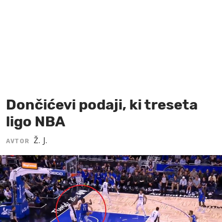
MOJ SANJ
Dončićevi podaji, ki treseta
ligo NBA
Ž. J.
AVTOR