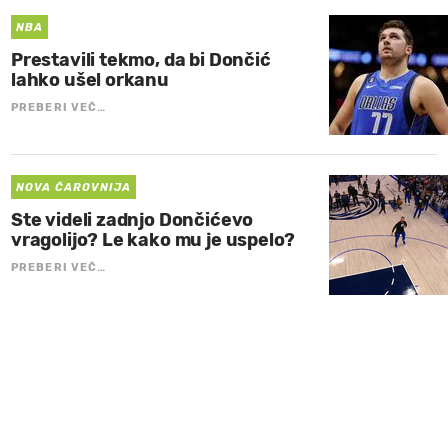
NBA
Prestavili tekmo, da bi Dončić
lahko ušel orkanu
PREBERI VEČ…
NOVA ČAROVNIJA
Ste videli zadnjo Dončićevo
vragolijo? Le kako mu je uspelo?
PREBERI VEČ…