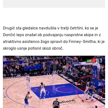
Drugić sta gledalce navdušila v tretji četrtini, ko se je
Dončić lepo znašel ob podvajanju nasprotne ekipe in z
atraktivno asistenco žogo spravil do Finney-Smitha, ki je
okroglo usnje potisnil skozi obroč.