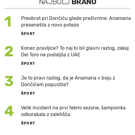
NAJBOLJ
BRANO
1
Preobrat pri Dončiću glede preživnine: Anamaria
presenetila z novo potezo
ŠPORT
2
Konec pravljice? To naj bi bil glavni razlog, zakaj
Del Toro ne podaljša z UAE
ŠPORT
3
Je to pravi razlog, da je Anamaria v boju z
Dončićem popustila?
ŠPORT
4
Velik incident na prvi tekmi sezone, šampionka
odkorakala z zaletišča
ŠPORT