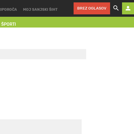
BREZ OGLASOV
RIPOROČA
MOJ SANJSKI ŠIHT
I ŠPORTI