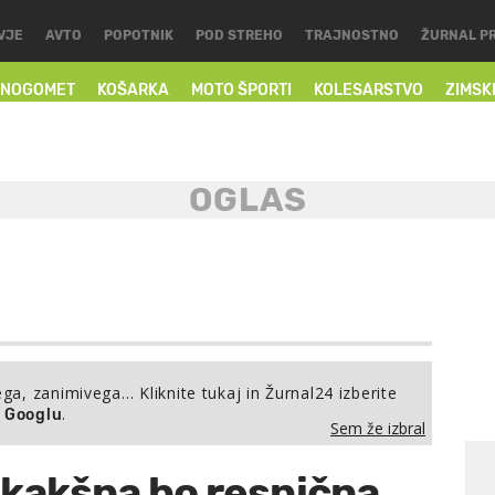
VJE
AVTO
POPOTNIK
POD STREHO
TRAJNOSTNO
ŽURNAL P
NOGOMET
KOŠARKA
MOTO ŠPORTI
KOLESARSTVO
ZIMSK
ega, zanimivega… Kliknite tukaj in Žurnal24 izberite
.
a Googlu
Sem že izbral
, kakšna bo resnična