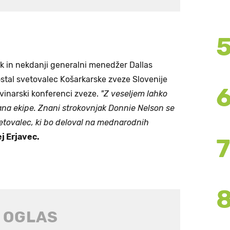
ak in nekdanji generalni menedžer Dallas
stal svetovalec Košarkarske zveze Slovenije
ovinarski konferenci zveze.
"Z veseljem lahko
na ekipe. Znani strokovnjak Donnie Nelson se
vetovalec, ki bo deloval na mednarodnih
j Erjavec.