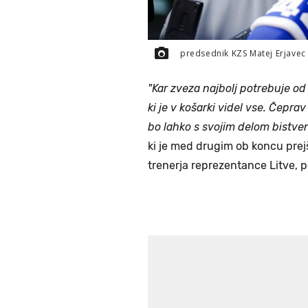
predsednik KZS Matej Erjave
"Kar zveza najbolj potrebuje od 
ki je v košarki videl vse. Čepr
bo lahko s svojim delom bistveno
ki je med drugim ob koncu prej
trenerja reprezentance Litve, p