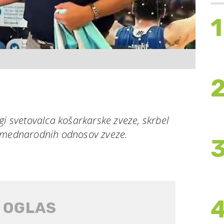
1
gi svetovalca košarkarske zveze, skrbel
j mednarodnih odnosov zveze.