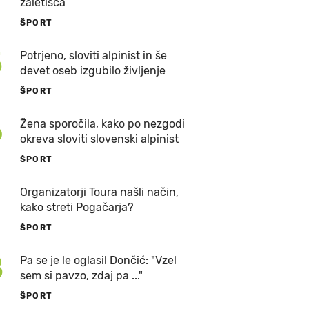
zaletišča
ŠPORT
5
Potrjeno, sloviti alpinist in še
devet oseb izgubilo življenje
ŠPORT
6
Žena sporočila, kako po nezgodi
okreva sloviti slovenski alpinist
ŠPORT
7
Organizatorji Toura našli način,
kako streti Pogačarja?
ŠPORT
8
Pa se je le oglasil Dončić: "Vzel
sem si pavzo, zdaj pa ..."
ŠPORT