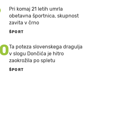
9
Pri komaj 21 letih umrla
obetavna športnica, skupnost
zavita v črno
ŠPORT
10
Ta poteza slovenskega dragulja
v slogu Dončića je hitro
zaokrožila po spletu
ŠPORT