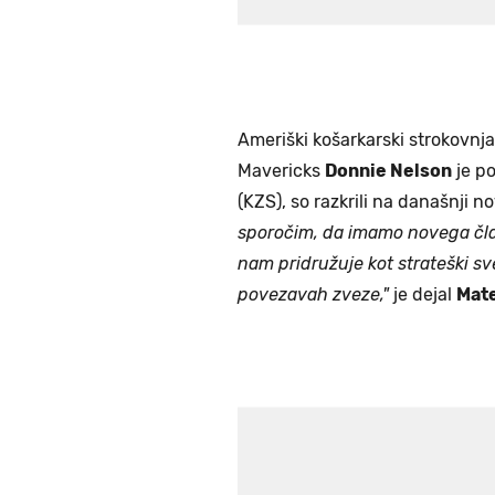
Ameriški košarkarski strokovnj
Mavericks
Donnie Nelson
je po
(KZS), so razkrili na današnji n
sporočim, da imamo novega čla
nam pridružuje kot strateški s
povezavah zveze,"
je dejal
Mate