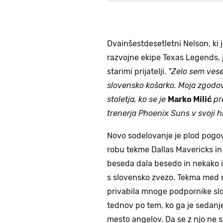
Dvainšestdesetletni Nelson, ki 
razvojne ekipe Texas Legends, je
starimi prijatelji.
"Zelo sem vese
slovensko košarko. Moja zgodovi
stoletja, ko se je
Marko Milić
pr
trenerja Phoenix Suns v svoji hi
Novo sodelovanje je plod pogov
robu tekme Dallas Mavericks in 
beseda dala besedo in nekako i
s slovensko zvezo. Tekma med 
privabila mnoge podpornike slo
tednov po tem, ko ga je sedanj
mesto angelov. Da se z njo ne s