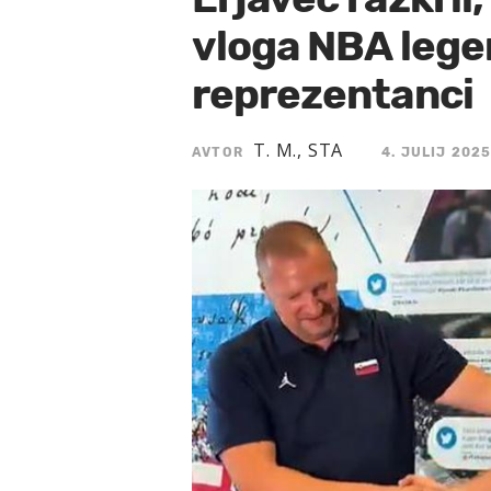
vloga NBA lege
reprezentanci
T. M., STA
AVTOR
4. JULIJ 2025