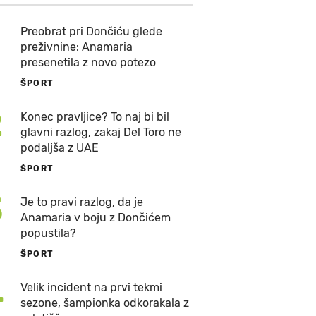
Preobrat pri Dončiću glede
preživnine: Anamaria
presenetila z novo potezo
ŠPORT
2
Konec pravljice? To naj bi bil
glavni razlog, zakaj Del Toro ne
podaljša z UAE
ŠPORT
3
Je to pravi razlog, da je
Anamaria v boju z Dončićem
popustila?
ŠPORT
4
Velik incident na prvi tekmi
sezone, šampionka odkorakala z