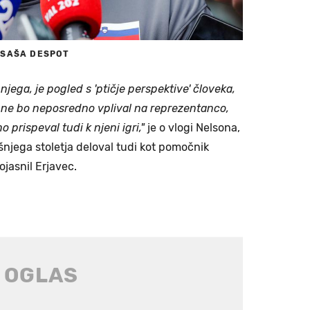
c
SAŠA DESPOT
njega, je pogled s 'ptičje perspektive' človeka,
av ne bo neposredno vplival na reprezentanco,
 prispeval tudi k njeni igri,"
je o vlogi Nelsona,
šnjega stoletja deloval tudi kot pomočnik
ojasnil Erjavec.