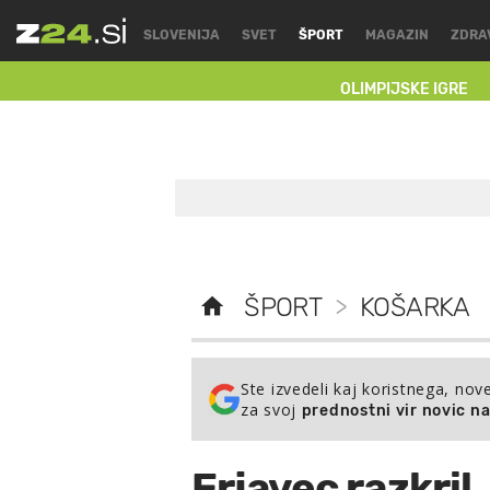
SLOVENIJA
SVET
ŠPORT
MAGAZIN
ZDRA
OLIMPIJSKE IGRE
ŠPORT
>
KOŠARKA
Ste izvedeli kaj koristnega, nov
za svoj
prednostni vir novic n
Erjavec razkril