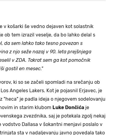
je v košarki še vedno dejaven kot solastnik
 ob tem izrazil veselje, da bo lahko delal s
l, da sem lahko tako tesno povezan s
na z njo seže nazaj v 90. leta prejšnjega
eselil v ZDA. Takrat sem ga kot pomočnik
ši gostil en mesec."
orov, ki so se začeli spomladi na srečanju ob
Los Angeles Lakers. Kot je pojasnil Erjavec, je
z "heca" je padla ideja o njegovem sodelovanju
novim in starim klubom
Luke Dončića
je
venskega zvezdnika, saj je potekala zgolj nekaj
e vodstvo Dallasa v šokantni menjavi poslalo v
trinjata sta v nadaljevanju javno povedala tako