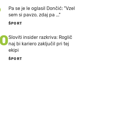
9
Pa se je le oglasil Dončić: "Vzel
sem si pavzo, zdaj pa ..."
ŠPORT
10
Sloviti insider razkriva: Roglič
naj bi kariero zaključil pri tej
ekipi
ŠPORT