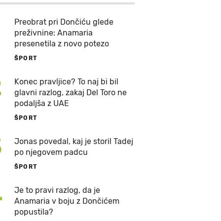
Preobrat pri Dončiću glede
preživnine: Anamaria
presenetila z novo potezo
ŠPORT
2
Konec pravljice? To naj bi bil
glavni razlog, zakaj Del Toro ne
podaljša z UAE
ŠPORT
3
Jonas povedal, kaj je storil Tadej
po njegovem padcu
ŠPORT
4
Je to pravi razlog, da je
Anamaria v boju z Dončićem
popustila?