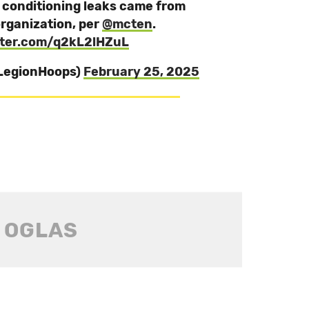
 conditioning leaks came from
rganization, per
@mcten
.
itter.com/q2kL2lHZuL
@LegionHoops)
February 25, 2025