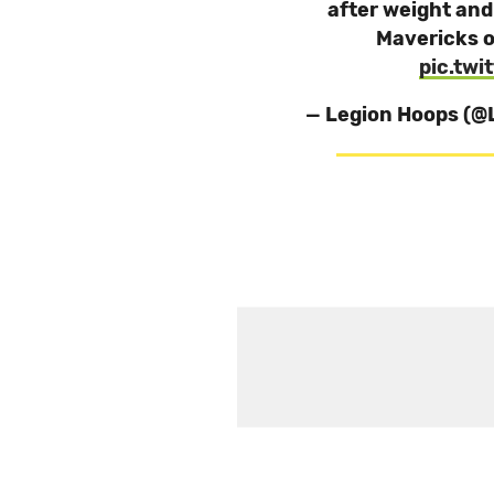
after weight and
Mavericks o
pic.tw
— Legion Hoops (