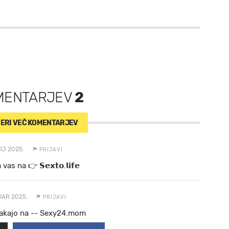
MENTARJEV
2
ERI VEČ
KOMENTARJEV
IJ 2025.
PRIJAVI
a va s n a 👉 𝗦𝗲𝘅𝘁𝗼.𝗹𝗶𝗳𝗲
UAR 2025.
PRIJAVI
 čakajo na -- Sexy24.mom