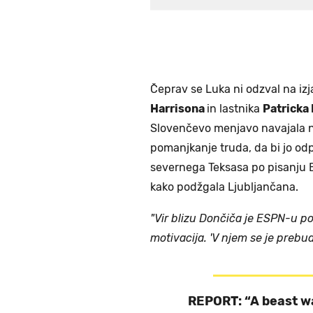
Čeprav se Luka ni odzval na iz
Harrisona
in lastnika
Patricka
Slovenčevo menjavo navajala nj
pomanjkanje truda, da bi jo odpr
severnega Teksasa po pisanju
kako podžgala Ljubljančana.
"Vir blizu Dončiča je ESPN-u po
motivacija. 'V njem se je prebudil
REPORT: “A beast w