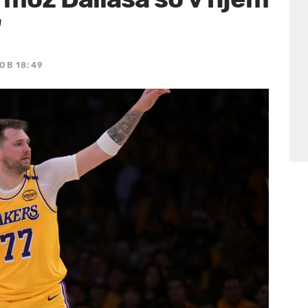
"
OB 18:49