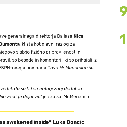
jave generalnega direktorja Dallasa
Nica
 Dumonta,
ki sta kot glavni razlog za
egovo slabšo fizično pripravljenost in
avil, so besede in komentarji, ki so prihajali iz
 ESPN-ovega novinarja
Dava McMenamina
še
vedal, da so ti komentarji zanj dodatna
a zver,' je dejal vir,"
je zapisal McMenamin.
as awakened inside” Luka Doncic