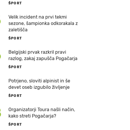
ŠPORT
5
Velik incident na prvi tekmi
sezone, šampionka odkorakala z
zaletišča
ŠPORT
6
Belgijski prvak razkril pravi
razlog, zakaj zapušča Pogačarja
ŠPORT
7
Potrjeno, sloviti alpinist in še
devet oseb izgubilo življenje
ŠPORT
8
Organizatorji Toura našli način,
kako streti Pogačarja?
ŠPORT