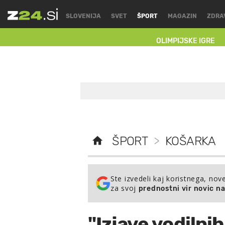
SLOVENIJA
SVET
ŠPORT
MAGAZIN
ZDRA
OLIMPIJSKE IGRE
ŠPORT
>
KOŠARKA
Ste izvedeli kaj koristnega, nov
za svoj
prednostni vir novic n
"Izjave vodilni