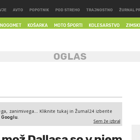
VJE
AVTO
POPOTNIK
POD STREHO
TRAJNOSTNO
ŽURNAL P
NOGOMET
KOŠARKA
MOTO ŠPORTI
KOLESARSTVO
ZIMSK
ega, zanimivega… Kliknite tukaj in Žurnal24 izberite
.
a Googlu
Sem že izbral
h mož Dallasa so v njem