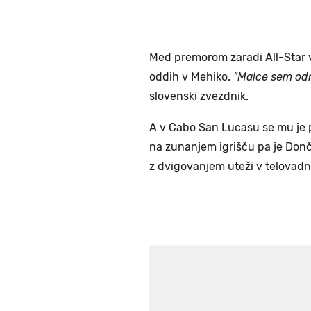
Med premorom zaradi All-Star v
oddih v Mehiko.
"Malce sem odm
slovenski zvezdnik.
A v Cabo San Lucasu se mu je p
na zunanjem igrišču pa je Donči
z dvigovanjem uteži v telovadni