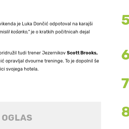
ikenda je Luka Dončić odpotoval na karajši
islil košarko,"
je o kratkih počitnicah dejal
ridružil tudi trener Jezernikov
Scott Brooks,
ć opravljal dvourne treninge. To je dopolnil še
ci svojega hotela.