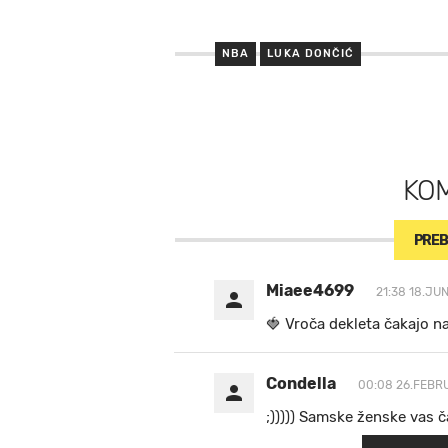
NBA
LUKA DONČIĆ
KO
PREB
Miaee4699
21:38 18.JUN
🍓 V r o č a d e k l e t a ča k a jo n
Condella
00:08 26.FEBR
;))))) Samske ženske vas