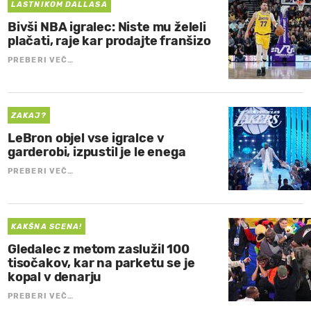
LASTNIKOM DALLASA
Bivši NBA igralec: Niste mu želeli
plačati, raje kar prodajte franšizo
PREBERI VEČ…
ZAKAJ?
LeBron objel vse igralce v
garderobi, izpustil je le enega
PREBERI VEČ…
KAKŠNA SCENA!
Gledalec z metom zaslužil 100
tisočakov, kar na parketu se je
kopal v denarju
PREBERI VEČ…