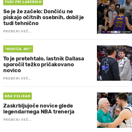
TUDI PRI LAKERSIH
Se je že začelo: Dončiću ne
piskajo očitnih osebnih, dobil je
tudi tehnično
PREBERI VEČ…
"HUDIČA, NE!"
To je pretehtalo, lastnik Dallasa
sporočil težko pričakovano
novico
PREBERI VEČ…
NBA VELIKAN
Zaskrbljujoče novice glede
legendarnega NBA trenerja
PREBERI VEČ…