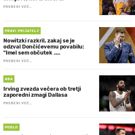
PREBERI VEČ…
PRAVI PRIJATELJ
Nowitzki razkril, zakaj se je
odzval Dončićevemu povabilu:
"Imel sem občutek ..…
PREBERI VEČ…
NBA
Irving zvezda večera ob tretji
zaporedni zmagi Dallasa
PREBERI VEČ…
PODLO