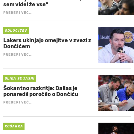
sem videl že vse"
PREBERI VEČ…
ODLOČITEV
Lakers ukinjajo omejitve v zvezi z
Dončićem
PREBERI VEČ…
SLIKA SE JASNI
Šokantno razkritje: Dallas je
ponaredil poročilo o Dončiću
PREBERI VEČ…
KOŠARKA