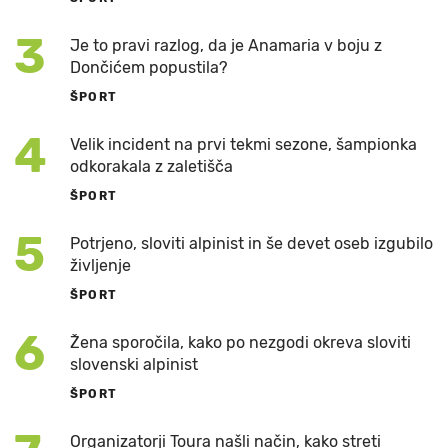
3
Je to pravi razlog, da je Anamaria v boju z
Dončićem popustila?
ŠPORT
4
Velik incident na prvi tekmi sezone, šampionka
odkorakala z zaletišča
ŠPORT
5
Potrjeno, sloviti alpinist in še devet oseb izgubilo
življenje
ŠPORT
6
Žena sporočila, kako po nezgodi okreva sloviti
slovenski alpinist
ŠPORT
Organizatorji Toura našli način, kako streti