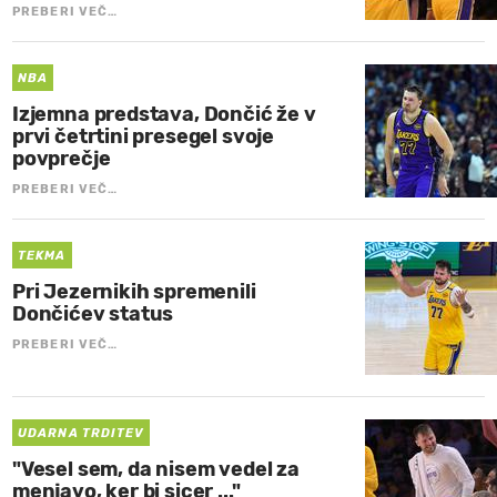
PREBERI VEČ…
NBA
Izjemna predstava, Dončić že v
prvi četrtini presegel svoje
povprečje
PREBERI VEČ…
TEKMA
Pri Jezernikih spremenili
Dončićev status
PREBERI VEČ…
UDARNA TRDITEV
"Vesel sem, da nisem vedel za
menjavo, ker bi sicer ..."