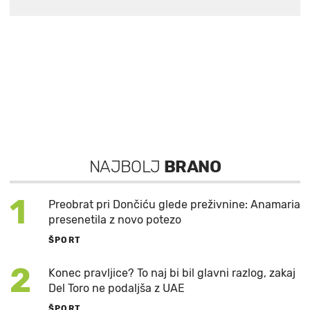
NAJBOLJ
BRANO
1
Preobrat pri Dončiću glede preživnine: Anamaria
presenetila z novo potezo
ŠPORT
2
Konec pravljice? To naj bi bil glavni razlog, zakaj
Del Toro ne podaljša z UAE
ŠPORT