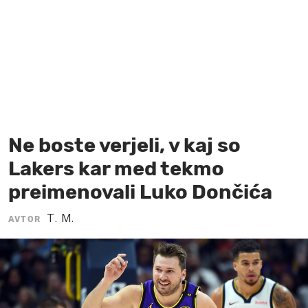
MOJ SANJ
Ne boste verjeli, v kaj so
Lakers kar med tekmo
preimenovali Luko Dončića
T. M.
AVTOR