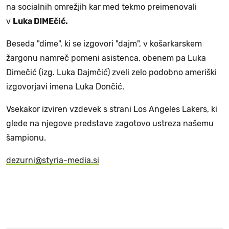
na socialnih omrežjih kar med tekmo preimenovali
v
Luka DIMEčić.
Beseda "dime", ki se izgovori "dajm", v košarkarskem
žargonu namreč pomeni asistenca, obenem pa Luka
Dimečić (izg. Luka Dajmčić) zveli zelo podobno ameriški
izgovorjavi imena Luka Dončić.
Vsekakor izviren vzdevek s strani Los Angeles Lakers, ki
glede na njegove predstave zagotovo ustreza našemu
šampionu.
dezurni@styria-media.si