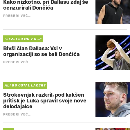
Kako nizkotno, pri Dallasu zdaj še
cenzurirali Dončića
PREBERI VEČ…
"LEZLI SO MU V R..."
Bivši član Dallasa: Vsi v
organizaciji so se bali Dončića
PREBERI VEČ…
ALI BO OSTAL LAKER?
Strokovnjak razkril, pod kakšen
pritisk je Luka spravil svoje nove
delodajalce
PREBERI VEČ…