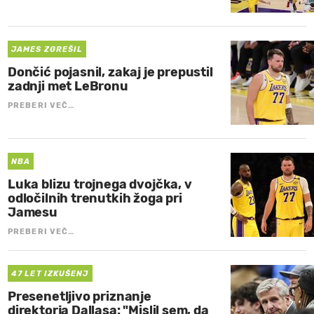
JAMES ZGREŠIL
Dončić pojasnil, zakaj je prepustil
zadnji met LeBronu
PREBERI VEČ…
NBA
Luka blizu trojnega dvojčka, v
odločilnih trenutkih žoga pri
Jamesu
PREBERI VEČ…
47 LET IZKUŠENJ
Presenetljivo priznanje
direktorja Dallasa: "Mislil sem, da