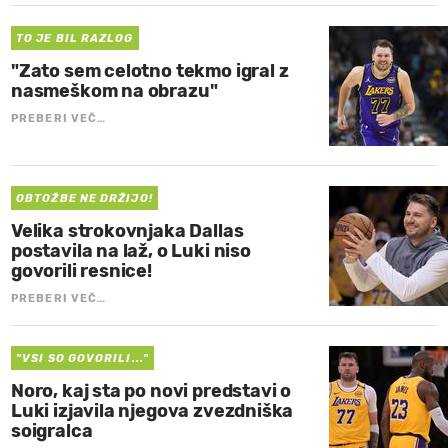
TO JE BIL RAZLOG
"Zato sem celotno tekmo igral z
nasmeškom na obrazu"
PREBERI VEČ…
OBTOŽBE NE DRŽIJO!
Velika strokovnjaka Dallas
postavila na laž, o Luki niso
govorili resnice!
PREBERI VEČ…
"VSI SO GOVORILI..."
Noro, kaj sta po novi predstavi o
Luki izjavila njegova zvezdniška
soigralca