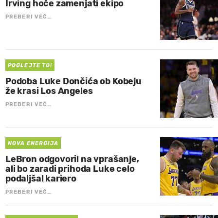
Irving hoče zamenjati ekipo
PREBERI VEČ…
POGLEJTE TO!
Podoba Luke Dončića ob Kobeju
že krasi Los Angeles
PREBERI VEČ…
NOVA ENERGIJA
LeBron odgovoril na vprašanje,
ali bo zaradi prihoda Luke celo
podaljšal kariero
PREBERI VEČ…