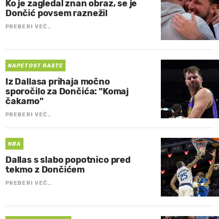
Ko je zagledal znan obraz, se je
Dončić povsem raznežil
PREBERI VEČ…
NAPETOST RASTE
Iz Dallasa prihaja močno
sporočilo za Dončića: "Komaj
čakamo"
PREBERI VEČ…
NBA
Dallas s slabo popotnico pred
tekmo z Dončićem
PREBERI VEČ…