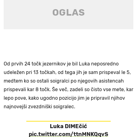
Od prvih 24 točk jezernikov je bil Luka neposredno
udeležen pri 13 točkah, od tega jih je sam prispeval le 5,
medtem ko so ostali soigralci po njegovih asistencah
prispevali kar 8 točk. Še več, zadeli so čisto vse mete, kar
lepo pove, kako ugodno pozicijo jim je pripravil njihov
najnovejši zvezdniški soigralec.
Luka DIMEčić
pic.twitter.com/ttnMNKQqvS