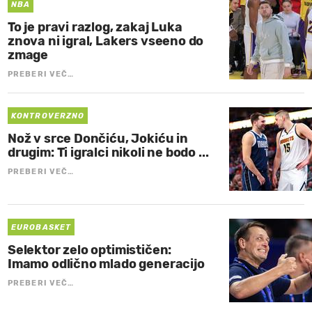
NBA
To je pravi razlog, zakaj Luka
znova ni igral, Lakers vseeno do
zmage
PREBERI VEČ…
KONTROVERZNO
Nož v srce Dončiću, Jokiću in
drugim: Ti igralci nikoli ne bodo ...
PREBERI VEČ…
EUROBASKET
Selektor zelo optimističen:
Imamo odlično mlado generacijo
PREBERI VEČ…