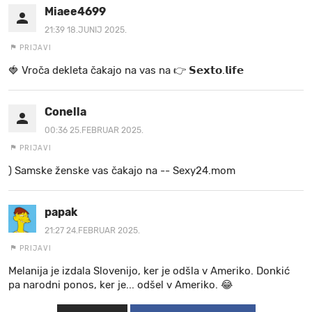
Miaee4699
21:39 18.JUNIJ 2025.
PRIJAVI
🍓 V r o č a d e k l e t a ča k a jo na va s n a 👉 𝗦𝗲𝘅𝘁𝗼.𝗹𝗶𝗳𝗲
Conella
00:36 25.FEBRUAR 2025.
PRIJAVI
) Samske ženske vas čakajo na -- Sexy24.mom
papak
21:27 24.FEBRUAR 2025.
PRIJAVI
Melanija je izdala Slovenijo, ker je odšla v Ameriko. Donkić
pa narodni ponos, ker je... odšel v Ameriko. 😂