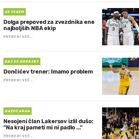
25 TEKEM
Dolga prepoved za zvezdnika ene
najboljših NBA ekip
PREBERI VEČ…
KAJ SE DOGAJA?
Dončićev trener: Imamo problem
PREBERI VEČ…
RAZOČARAN
Nesojeni član Lakersov izlil dušo:
"Na kraj pameti mi ni padlo ..."
PREBERI VEČ…