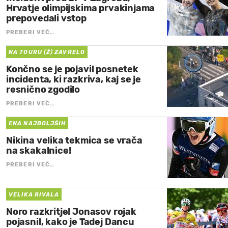
Hrvatje olimpijskima prvakinjama
prepovedali vstop
PREBERI VEČ…
NA TOURU (Ž) ZAVRELO
Končno se je pojavil posnetek
incidenta, ki razkriva, kaj se je
resnično zgodilo
PREBERI VEČ…
ENA NAJBOLJŠIH
Nikina velika tekmica se vrača
na skakalnice!
PREBERI VEČ…
VELIKA RIVALA
Noro razkritje! Jonasov rojak
pojasnil, kako je Tadej Dancu