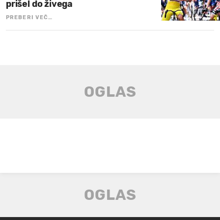
prišel do živega
PREBERI VEČ…