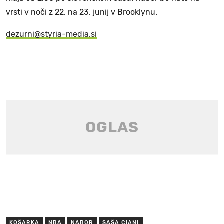
vrsti v noči z 22. na 23. junij v Brooklynu.
dezurni@styria-media.si
KOŠARKA
NBA
NABOR
SAŠA CIANI