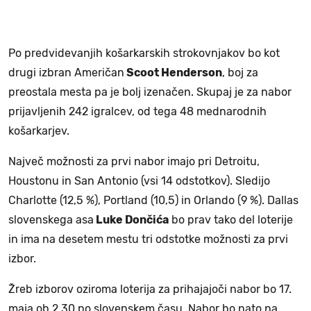
Po predvidevanjih košarkarskih strokovnjakov bo kot
drugi izbran Američan
Scoot Henderson
, boj za
preostala mesta pa je bolj izenačen. Skupaj je za nabor
prijavljenih 242 igralcev, od tega 48 mednarodnih
košarkarjev.
Največ možnosti za prvi nabor imajo pri Detroitu,
Houstonu in San Antonio (vsi 14 odstotkov). Sledijo
Charlotte (12,5 %), Portland (10,5) in Orlando (9 %). Dallas
slovenskega asa
Luke Dončića
bo prav tako del loterije
in ima na desetem mestu tri odstotke možnosti za prvi
izbor.
Žreb izborov oziroma loterija za prihajajoči nabor bo 17.
maja ob 2.30 po slovenskem času. Nabor bo nato na