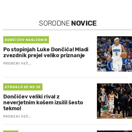
SORODNE
NOVICE
DONČIĆEV NASLEDNIK
Po stopinjah Luke Dončića! Mladi
zvezdnik prejel veliko priznanje
PREBERI VEČ…
UTRGALO SE MU JE
Dončićev veliki rival z
neverjetnim košem izsilil šesto
tekmo!
PREBERI VEČ…