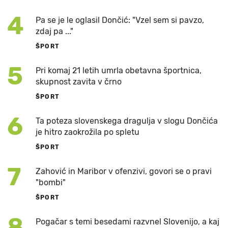
4
Pa se je le oglasil Dončić: "Vzel sem si pavzo,
zdaj pa ..."
ŠPORT
5
Pri komaj 21 letih umrla obetavna športnica,
skupnost zavita v črno
ŠPORT
6
Ta poteza slovenskega dragulja v slogu Dončića
je hitro zaokrožila po spletu
ŠPORT
7
Zahović in Maribor v ofenzivi, govori se o pravi
"bombi"
ŠPORT
8
Pogačar s temi besedami razvnel Slovenijo, a kaj