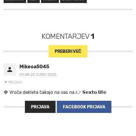
KOMENTARJEV
1
PREBERI VEČ
Mikeoa5045
05:48 20.JUNIJ 2025.
PRIJAVI
🍓 V r o č a d e k l e t a ča k a jo na va s n a 👉 𝗦𝗲𝘅𝘁𝗼.𝗹𝗶𝗳𝗲
PRIJAVA
FACEBOOK PRIJAVA