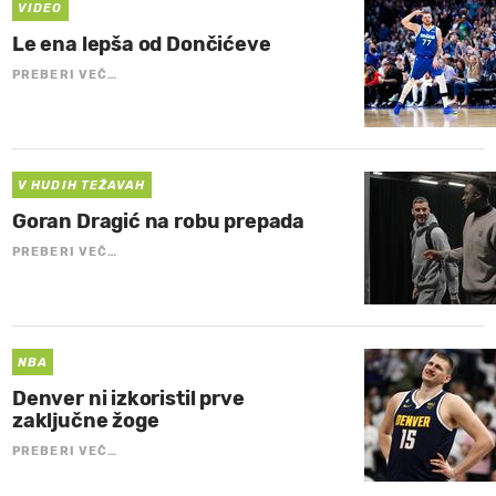
VIDEO
Le ena lepša od Dončićeve
PREBERI VEČ…
V HUDIH TEŽAVAH
Goran Dragić na robu prepada
PREBERI VEČ…
NBA
Denver ni izkoristil prve
zaključne žoge
PREBERI VEČ…