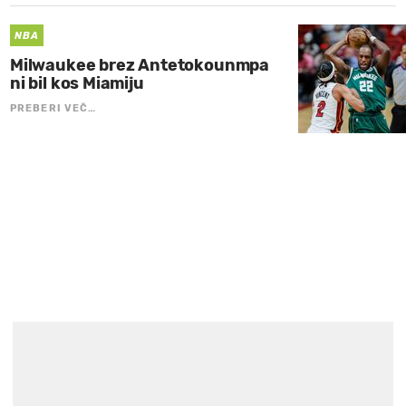
NBA
Milwaukee brez Antetokounmpa
ni bil kos Miamiju
PREBERI VEČ…