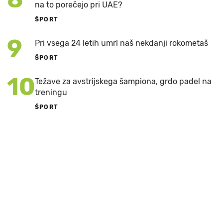
na to porečejo pri UAE?
ŠPORT
9
Pri vsega 24 letih umrl naš nekdanji rokometaš
ŠPORT
10
Težave za avstrijskega šampiona, grdo padel na
treningu
ŠPORT