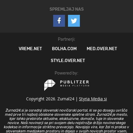
SPREMLJAJ NAS
Partnerji:
VREME.NET
BOLHA.COM
MED.OVER.NET
STYLE.OVER.NET
Powered by:
Copyright 2026. Zurnal24 |
Styria Media si
Žurnal24.si je osrednji slovenski novičarski portal, ki se po dosegu uvršča
med prve tri najbolj obiskane slovenske spletne strani. Žurnal24 je mesto,
kjer lahko prebirate aktualne, ekskluzivne, domače, tuje in slovenske
novice. Naši novinarji se pri svojem delu najstrožje držijo novinarskega
kodeksa in informacije striktno preverjajo. Navajajo vire, kar žal ni praksa v
slovenskem medijskem prostoru in dajejo v svojih novicah prostor vsem,