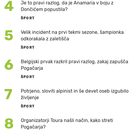
4
Je to pravi razlog, da je Anamaria v boju z
Dončićem popustila?
ŠPORT
5
Velik incident na prvi tekmi sezone, šampionka
odkorakala z zaletišča
ŠPORT
6
Belgijski prvak razkril pravi razlog, zakaj zapušča
Pogačarja
ŠPORT
7
Potrjeno, sloviti alpinist in še devet oseb izgubilo
življenje
ŠPORT
8
Organizatorji Toura našli način, kako streti
Pogačarja?