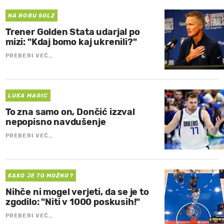
NA ROBU SOLZ
Trener Golden Stata udarjal po
mizi: "Kdaj bomo kaj ukrenili?"
PREBERI VEČ…
LUKA MAGIC
To zna samo on, Dončić izzval
nepopisno navdušenje
PREBERI VEČ…
KAKO JE TO MOŽNO?
Nihče ni mogel verjeti, da se je to
zgodilo: "Niti v 1000 poskusih!"
PREBERI VEČ…