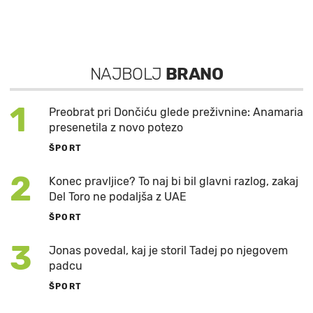
NAJBOLJ
BRANO
1
Preobrat pri Dončiću glede preživnine: Anamaria
presenetila z novo potezo
ŠPORT
2
Konec pravljice? To naj bi bil glavni razlog, zakaj
Del Toro ne podaljša z UAE
ŠPORT
3
Jonas povedal, kaj je storil Tadej po njegovem
padcu
ŠPORT