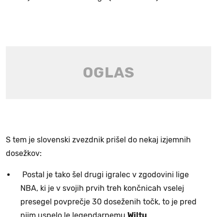
S tem je slovenski zvezdnik prišel do nekaj izjemnih
dosežkov:
Postal je tako šel drugi igralec v zgodovini lige
NBA, ki je v svojih prvih treh končnicah vselej
presegel povprečje 30 doseženih točk, to je pred
njim uspelo le legendarnemu
Wiltu