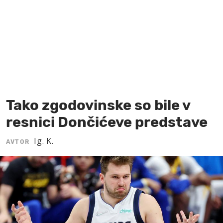
MOJ SANJ
Tako zgodovinske so bile v
resnici Dončićeve predstave
Ig. K.
AVTOR