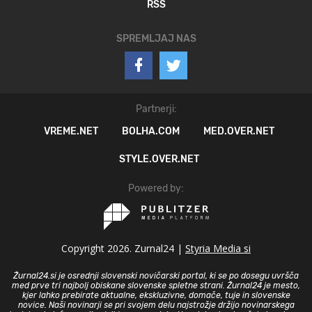
RSS
SPREMLJAJ NAS
Partnerji:
VREME.NET
BOLHA.COM
MED.OVER.NET
STYLE.OVER.NET
Powered by:
Copyright 2026. Zurnal24 |
Styria Media si
Žurnal24.si je osrednji slovenski novičarski portal, ki se po dosegu uvršča
med prve tri najbolj obiskane slovenske spletne strani. Žurnal24 je mesto,
kjer lahko prebirate aktualne, ekskluzivne, domače, tuje in slovenske
novice. Naši novinarji se pri svojem delu najstrožje držijo novinarskega