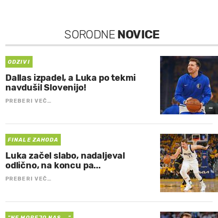
SORODNE
NOVICE
ODZIVI
Dallas izpadel, a Luka po tekmi
navdušil Slovenijo!
PREBERI VEČ…
FINALE ZAHODA
Luka začel slabo, nadaljeval
odlično, na koncu pa...
PREBERI VEČ…
"NE MOREJO NAS ..."