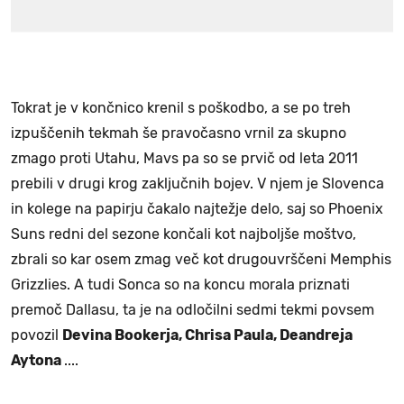
Tokrat je v končnico krenil s poškodbo, a se po treh
izpuščenih tekmah še pravočasno vrnil za skupno
zmago proti Utahu, Mavs pa so se prvič od leta 2011
prebili v drugi krog zaključnih bojev. V njem je Slovenca
in kolege na papirju čakalo najtežje delo, saj so Phoenix
Suns redni del sezone končali kot najboljše moštvo,
zbrali so kar osem zmag več kot drugouvrščeni Memphis
Grizzlies. A tudi Sonca so na koncu morala priznati
premoč Dallasu, ta je na odločilni sedmi tekmi povsem
povozil
Devina Bookerja, Chrisa Paula, Deandreja
Aytona
....