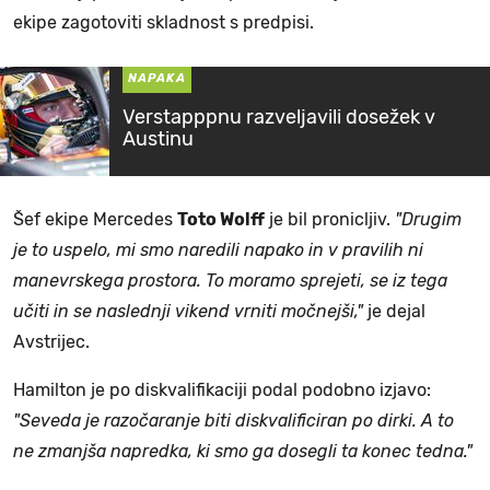
ekipe zagotoviti skladnost s predpisi.
NAPAKA
Verstapppnu razveljavili dosežek v
Austinu
Šef ekipe Mercedes
Toto Wolff
je bil pronicljiv.
"Drugim
je to uspelo, mi smo naredili napako in v pravilih ni
manevrskega prostora. To moramo sprejeti, se iz tega
učiti in se naslednji vikend vrniti močnejši,"
je dejal
Avstrijec.
Hamilton je po diskvalifikaciji podal podobno izjavo:
"Seveda je razočaranje biti diskvalificiran po dirki. A to
ne zmanjša napredka, ki smo ga dosegli ta konec tedna."