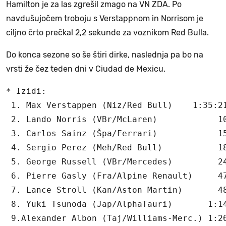
Hamilton je za las zgrešil zmago na VN ZDA. Po
navdušujočem troboju s Verstappnom in Norrisom je
ciljno črto prečkal 2,2 sekunde za voznikom Red Bulla.
Do konca sezone so še štiri dirke, naslednja pa bo na
vrsti že čez teden dni v Ciudad de Mexicu.
* Izidi:

 1. Max Verstappen (Niz/Red Bull)    1:35:21
 2. Lando Norris (VBr/McLaren)            10
 3. Carlos Sainz (Špa/Ferrari)            15
 4. Sergio Perez (Meh/Red Bull)           18
 5. George Russell (VBr/Mercedes)         24
 6. Pierre Gasly (Fra/Alpine Renault)     47
 7. Lance Stroll (Kan/Aston Martin)       48
 8. Yuki Tsunoda (Jap/AlphaTauri)       1:14
 9.Alexander Albon (Taj/Williams-Merc.) 1:26