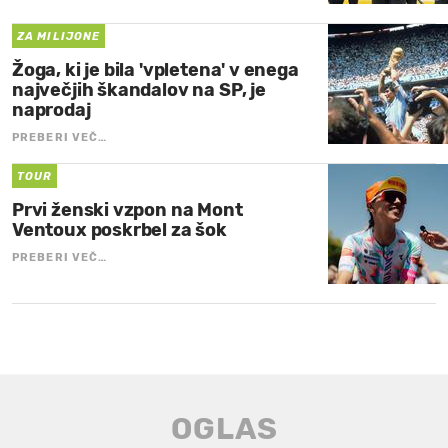
ZA MILIJONE
Žoga, ki je bila 'vpletena' v enega
največjih škandalov na SP, je
naprodaj
PREBERI VEČ…
TOUR
Prvi ženski vzpon na Mont
Ventoux poskrbel za šok
PREBERI VEČ…