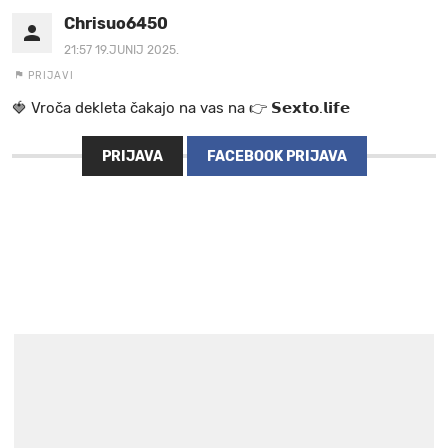
Chrisuo6450
21:57 19.JUNIJ 2025.
PRIJAVI
🍓 V r o č a d e k l e t a ča k a jo na va s n a 👉 𝗦𝗲𝘅𝘁𝗼.𝗹𝗶𝗳𝗲
PRIJAVA
FACEBOOK PRIJAVA