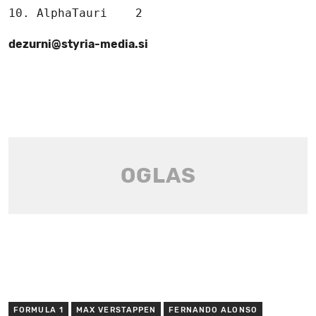
10. AlphaTauri    2
dezurni@styria-media.si
FORMULA 1
MAX VERSTAPPEN
FERNANDO ALONSO