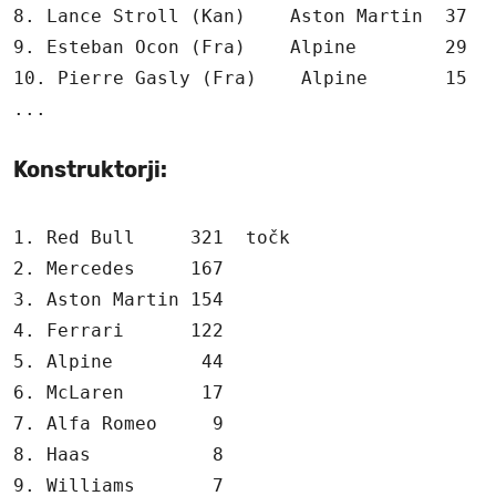
8. Lance Stroll (Kan)    Aston Martin  37

9. Esteban Ocon (Fra)    Alpine        29

10. Pierre Gasly (Fra)    Alpine       15

Konstruktorji:
1. Red Bull     321  točk

2. Mercedes     167

3. Aston Martin 154

4. Ferrari      122

5. Alpine        44

6. McLaren       17

7. Alfa Romeo     9

8. Haas           8

9. Williams       7
