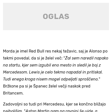
Morda je imel Red Bull res nekaj težavic, saj je Alonso po
tekmi povedal, da si je želel več: "
Žal sem naredil napako
na startu, kjer sem izgubil eno mesto in sledil je boj z
Mercedesom. Lewis je celo tekmo napadal in pritiskal.
Tudi enega kroga nisem mogel odpeljati sproščeno.
"
Bržkone pa si je Španec želel večji naskok pred
Britancem.
Zadovoljni so tudi pri Mercedesu, kjer se končno bližajo
najboljšim. "
Aston Martin nam na ravnini še uide, a