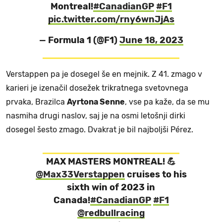
Montreal!
#CanadianGP
#F1
pic.twitter.com/rny6wnJjAs
— Formula 1 (@F1)
June 18, 2023
Verstappen pa je dosegel še en mejnik. Z 41. zmago v
karieri je izenačil dosežek trikratnega svetovnega
prvaka, Brazilca
Ayrtona Senne
, vse pa kaže, da se mu
nasmiha drugi naslov, saj je na osmi letošnji dirki
dosegel šesto zmago. Dvakrat je bil najboljši Pérez.
MAX MASTERS MONTREAL! 💪
@Max33Verstappen
cruises to his
sixth win of 2023 in
Canada!
#CanadianGP
#F1
@redbullracing