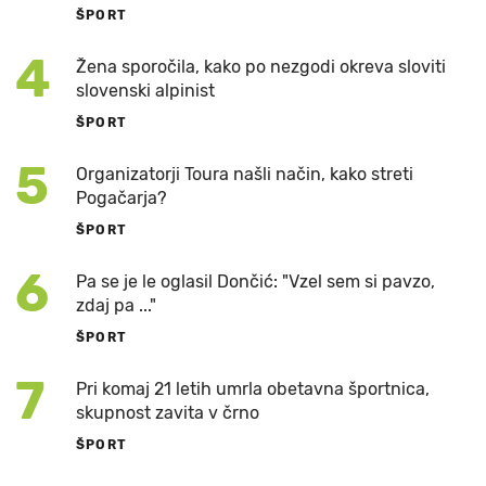
ŠPORT
4
Žena sporočila, kako po nezgodi okreva sloviti
slovenski alpinist
ŠPORT
5
Organizatorji Toura našli način, kako streti
Pogačarja?
ŠPORT
6
Pa se je le oglasil Dončić: "Vzel sem si pavzo,
zdaj pa ..."
ŠPORT
7
Pri komaj 21 letih umrla obetavna športnica,
skupnost zavita v črno
ŠPORT