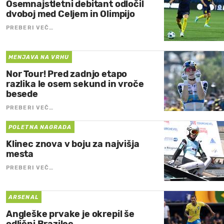
Osemnajstletni debitant odločil
dvoboj med Celjem in Olimpijo
PREBERI VEČ…
MENJAVA NA VRHU
Nor Tour! Pred zadnjo etapo
razlika le osem sekund in vroče
besede
PREBERI VEČ…
POLETNA NAGRADA
Klinec znova v boju za najvišja
mesta
PREBERI VEČ…
ARSENAL
Angleške prvake je okrepil še
odlični Brazilec