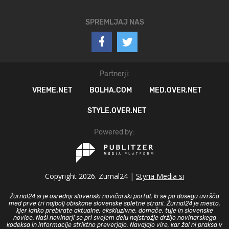
SPREMLJAJ NAS
Partnerji:
VREME.NET
BOLHA.COM
MED.OVER.NET
STYLE.OVER.NET
Powered by:
Copyright 2026. Zurnal24 |
Styria Media si
Žurnal24.si je osrednji slovenski novičarski portal, ki se po dosegu uvršča
med prve tri najbolj obiskane slovenske spletne strani. Žurnal24 je mesto,
kjer lahko prebirate aktualne, ekskluzivne, domače, tuje in slovenske
novice. Naši novinarji se pri svojem delu najstrožje držijo novinarskega
kodeksa in informacije striktno preverjajo. Navajajo vire, kar žal ni praksa v