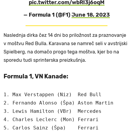
pic.twitter.com/wbRI3j6oqM
— Formula 1 (@F1)
June 18, 2023
Naslednja dirka čez 14 dni bo priložnost za praznovanje
v moštvu Red Bulla. Karavana se namreč seli v avstrijski
Spielberg, na domačo progo tega moštva, kjer bo na
sporedu tudi sprinterska preizkušnja.
Formula 1, VN Kanade:
1. Max Verstappen (Niz)  Red Bull           
2. Fernando Alonso (Špa) Aston Martin       
3. Lewis Hamilton (VBr)  Mercedes           
4. Charles Leclerc (Mon) Ferrari            
5. Carlos Sainz (Špa)    Ferrari            