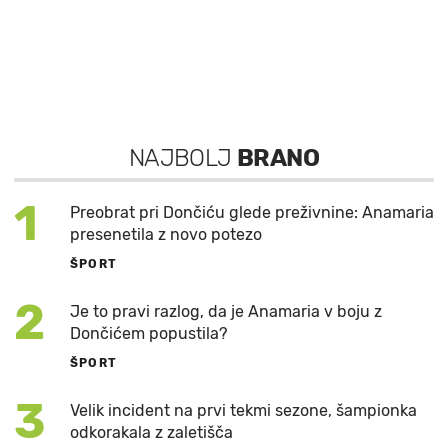
NAJBOLJ
BRANO
1
Preobrat pri Dončiću glede preživnine: Anamaria
presenetila z novo potezo
ŠPORT
2
Je to pravi razlog, da je Anamaria v boju z
Dončićem popustila?
ŠPORT
3
Velik incident na prvi tekmi sezone, šampionka
odkorakala z zaletišča