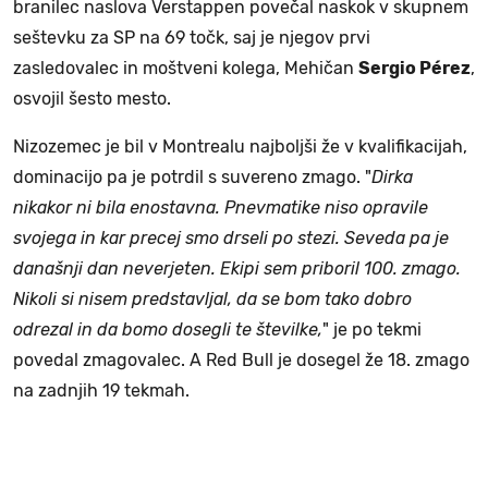
branilec naslova Verstappen povečal naskok v skupnem
seštevku za SP na 69 točk, saj je njegov prvi
zasledovalec in moštveni kolega, Mehičan
Sergio Pérez
,
osvojil šesto mesto.
Nizozemec je bil v Montrealu najboljši že v kvalifikacijah,
dominacijo pa je potrdil s suvereno zmago. "
Dirka
nikakor ni bila enostavna. Pnevmatike niso opravile
svojega in kar precej smo drseli po stezi. Seveda pa je
današnji dan neverjeten. Ekipi sem priboril 100. zmago.
Nikoli si nisem predstavljal, da se bom tako dobro
odrezal in da bomo dosegli te številke,
" je po tekmi
povedal zmagovalec. A Red Bull je dosegel že 18. zmago
na zadnjih 19 tekmah.