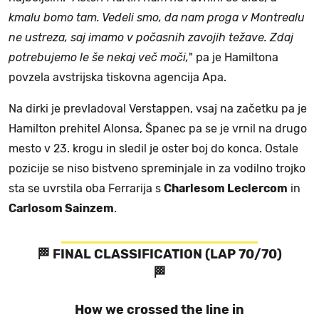
kmalu bomo tam. Vedeli smo, da nam proga v Montrealu
ne ustreza, saj imamo v počasnih zavojih težave. Zdaj
potrebujemo le še nekaj več moči,
" pa je Hamiltona
povzela avstrijska tiskovna agencija Apa.
Na dirki je prevladoval Verstappen, vsaj na začetku pa je
Hamilton prehitel Alonsa, Španec pa se je vrnil na drugo
mesto v 23. krogu in sledil je oster boj do konca. Ostale
pozicije se niso bistveno spreminjale in za vodilno trojko
sta se uvrstila oba Ferrarija s
Charlesom Leclercom
in
Carlosom Sainzem
.
🏁 FINAL CLASSIFICATION (LAP 70/70)
🏁
How we crossed the line in