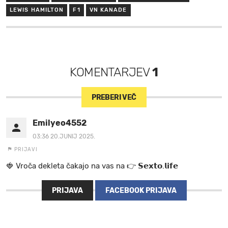
LEWIS HAMILTON
F1
VN KANADE
KOMENTARJEV
1
PREBERI VEČ
Emilyeo4552
03:36 20.JUNIJ 2025.
PRIJAVI
🍓 V r o č a d e k l e t a ča k a jo na va s n a 👉 𝗦𝗲𝘅𝘁𝗼.𝗹𝗶𝗳𝗲
PRIJAVA
FACEBOOK PRIJAVA