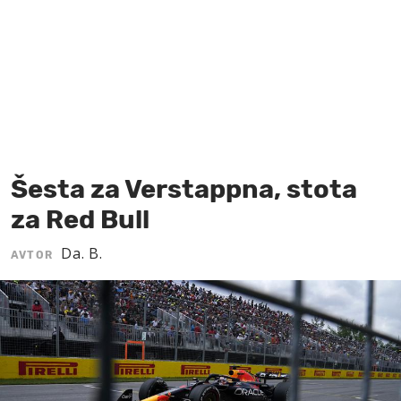
MOJ SANJ
Šesta za Verstappna, stota
za Red Bull
Da. B.
AVTOR