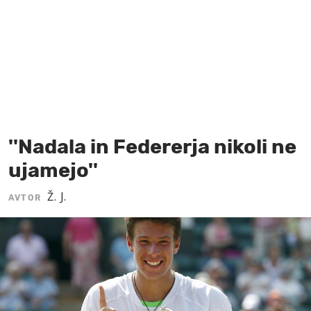
MOJ SANJ
''Nadala in Federerja nikoli ne
ujamejo''
Ž. J.
AVTOR