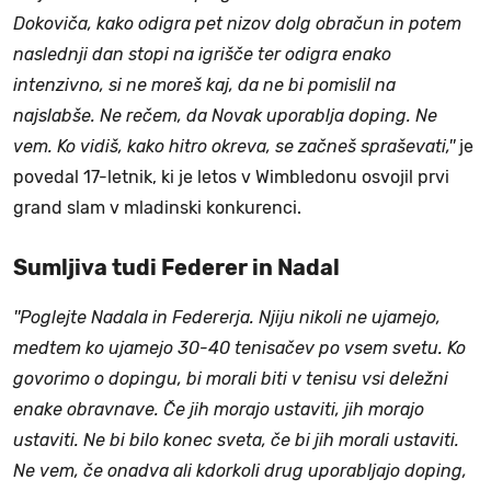
Dokoviča, kako odigra pet nizov dolg obračun in potem
naslednji dan stopi na igrišče ter odigra enako
intenzivno, si ne moreš kaj, da ne bi pomislil na
najslabše. Ne rečem, da Novak uporablja doping. Ne
vem. Ko vidiš, kako hitro okreva, se začneš spraševati,''
je
povedal 17-letnik, ki je letos v Wimbledonu osvojil prvi
grand slam v mladinski konkurenci.
Sumljiva tudi Federer in Nadal
''Poglejte Nadala in Federerja. Njiju nikoli ne ujamejo,
medtem ko ujamejo 30-40 tenisačev po vsem svetu. Ko
govorimo o dopingu, bi morali biti v tenisu vsi deležni
enake obravnave. Če jih morajo ustaviti, jih morajo
ustaviti. Ne bi bilo konec sveta, če bi jih morali ustaviti.
Ne vem, če onadva ali kdorkoli drug uporabljajo doping,