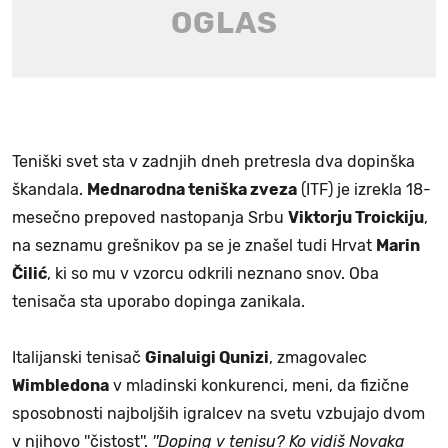
Teniški svet sta v zadnjih dneh pretresla dva dopinška
škandala.
Mednarodna teniška zveza
(ITF) je izrekla 18-
mesečno prepoved nastopanja Srbu
Viktorju Troickiju
,
na seznamu grešnikov pa se je znašel tudi Hrvat
Marin
Čilić
, ki so mu v vzorcu odkrili neznano snov. Oba
tenisača sta uporabo dopinga zanikala.
Italijanski tenisač
Ginaluigi Qunizi
, zmagovalec
Wimbledona
v mladinski konkurenci, meni, da fizične
sposobnosti najboljših igralcev na svetu vzbujajo dvom
v njihovo ''čistost''.
''Doping v tenisu? Ko vidiš Novaka