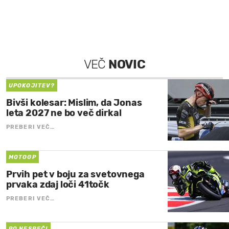
VEČ
NOVIC
UPOKOJITEV?
Bivši kolesar: Mislim, da Jonas
leta 2027 ne bo več dirkal
PREBERI VEČ…
MOTOGP
Prvih pet v boju za svetovnega
prvaka zdaj loči 41točk
PREBERI VEČ…
PO NESREČI