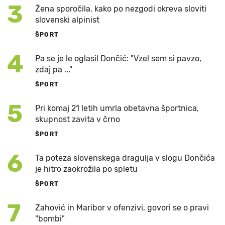
3
Žena sporočila, kako po nezgodi okreva sloviti
slovenski alpinist
ŠPORT
4
Pa se je le oglasil Dončić: "Vzel sem si pavzo,
zdaj pa ..."
ŠPORT
5
Pri komaj 21 letih umrla obetavna športnica,
skupnost zavita v črno
ŠPORT
6
Ta poteza slovenskega dragulja v slogu Dončića
je hitro zaokrožila po spletu
ŠPORT
7
Zahović in Maribor v ofenzivi, govori se o pravi
"bombi"