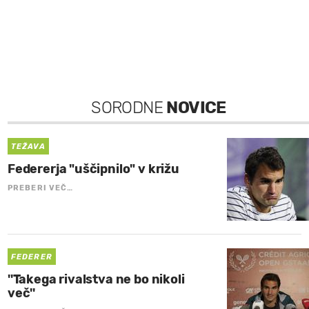
SORODNE
NOVICE
TEŽAVA
Federerja "uščipnilo" v križu
PREBERI VEČ…
FEDERER
''Takega rivalstva ne bo nikoli
več''