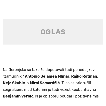
Na Gorenjsko so tako že dopotovali tudi ponedeljkovi
"zamudniki"
Antonio Delamea
Mlinar
,
Rajko Rotman
,
Nejc Skubic
in
Miral Samardžić
. Ti so se pridružili
soigralcem, med katerimi je tudi vezist Koebenhavna
Benjamin Verbič
, ki je ob zboru poudaril pozitivne misli.