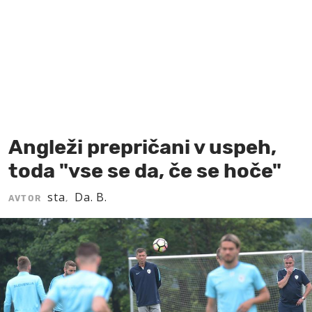
MOJ SANJ
Angleži prepričani v uspeh,
toda "vse se da, če se hoče"
sta
Da. B.
AVTOR
,