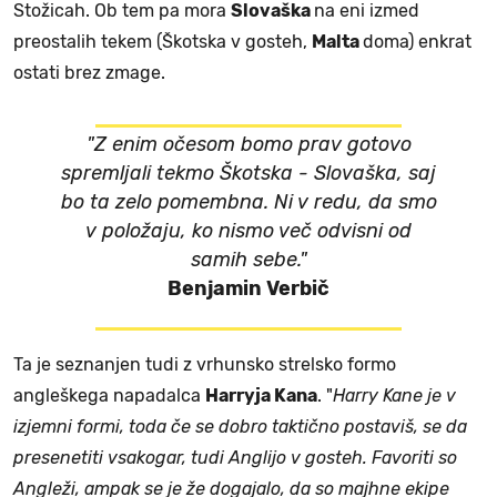
Stožicah. Ob tem pa mora
Slovaška
na eni izmed
preostalih tekem (Škotska v gosteh,
Malta
doma) enkrat
ostati brez zmage.
"Z enim očesom bomo prav gotovo
spremljali tekmo Škotska - Slovaška, saj
bo ta zelo pomembna. Ni v redu, da smo
v položaju, ko nismo več odvisni od
samih sebe."
Benjamin Verbič
Ta je seznanjen tudi z vrhunsko strelsko formo
angleškega napadalca
Harryja Kana
. "
Harry Kane je v
izjemni formi, toda če se dobro taktično postaviš, se da
presenetiti vsakogar, tudi Anglijo v gosteh. Favoriti so
Angleži, ampak se je že dogajalo, da so majhne ekipe