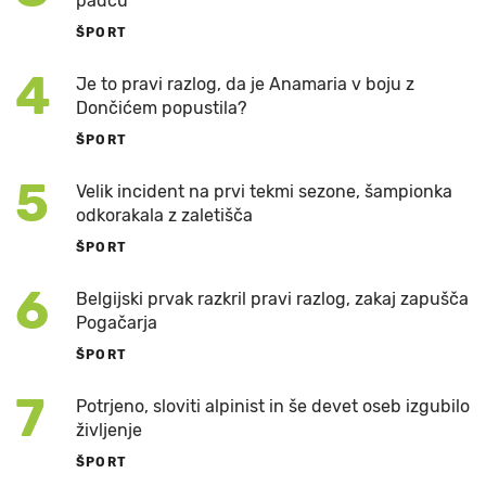
padcu
ŠPORT
4
Je to pravi razlog, da je Anamaria v boju z
Dončićem popustila?
ŠPORT
5
Velik incident na prvi tekmi sezone, šampionka
odkorakala z zaletišča
ŠPORT
6
Belgijski prvak razkril pravi razlog, zakaj zapušča
Pogačarja
ŠPORT
7
Potrjeno, sloviti alpinist in še devet oseb izgubilo
življenje
ŠPORT