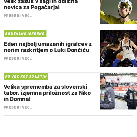
Velik zasuk v sagi in odlična
novica za Pogačarja!
PREBERI VEČ…
BRUTALNO ISKRENO
Eden najbolj umazanih igralcev z
norim razkritjem o Luki Dončiću
PREBERI VEČ…
PO VEČ KOT 30 LETIH
Velika sprememba za slovenski
tabor, izjemna priložnost za Niko
in Domna!
PREBERI VEČ…