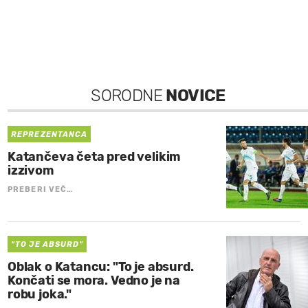
SORODNE
NOVICE
REPREZENTANCA
Katančeva četa pred velikim
izzivom
PREBERI VEČ…
"TO JE ABSURD"
Oblak o Katancu: "To je absurd.
Končati se mora. Vedno je na
robu joka."