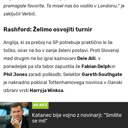
premagale favorite. Ta misel nas bo vodila v Londonu,
" je
zaključil Verbič.
Rashford: Želimo osvojiti turnir
Anglija, ki za preboj na SP potrebuje praktično le še
točko, sicer ne bo v zanje želeni postavi. Proti Sloveniji
med drugim ne bo igral kaznovani
Dele Alli
, v
ponedeljek pa sta tabor zapustila še
Fabian Delph
in
Phil Jones
zaradi poškodb. Selektor
Gareth Southgate
je naknadno poklical Tottenhamovega novinca v članski
izbrani vrsti
Harryja Winksa
.
NA NOŽ
Katanec bije vojno z novinarji: "Smilite
se mi!"