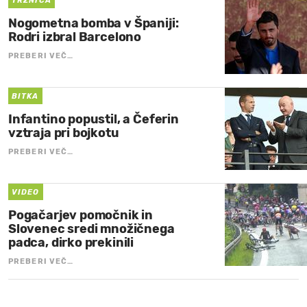
TRŽNICA
Nogometna bomba v Španiji:
Rodri izbral Barcelono
PREBERI VEČ…
BITKA
Infantino popustil, a Čeferin
vztraja pri bojkotu
PREBERI VEČ…
VIDEO
Pogačarjev pomočnik in
Slovenec sredi množičnega
padca, dirko prekinili
PREBERI VEČ…