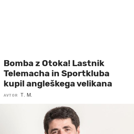
MOJ SANJ
Bomba z Otoka! Lastnik
Telemacha in Sportkluba
kupil angleškega velikana
T. M.
AVTOR