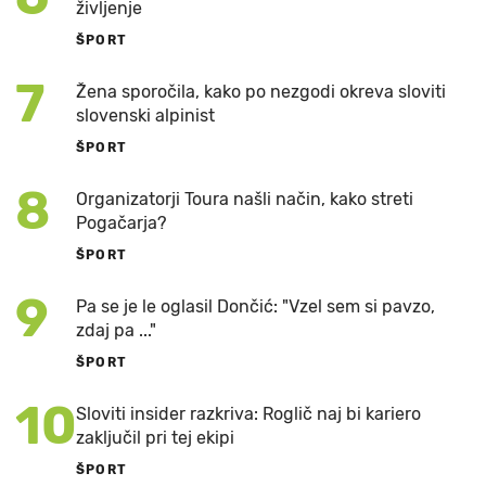
življenje
ŠPORT
7
Žena sporočila, kako po nezgodi okreva sloviti
slovenski alpinist
ŠPORT
8
Organizatorji Toura našli način, kako streti
Pogačarja?
ŠPORT
9
Pa se je le oglasil Dončić: "Vzel sem si pavzo,
zdaj pa ..."
ŠPORT
10
Sloviti insider razkriva: Roglič naj bi kariero
zaključil pri tej ekipi
ŠPORT