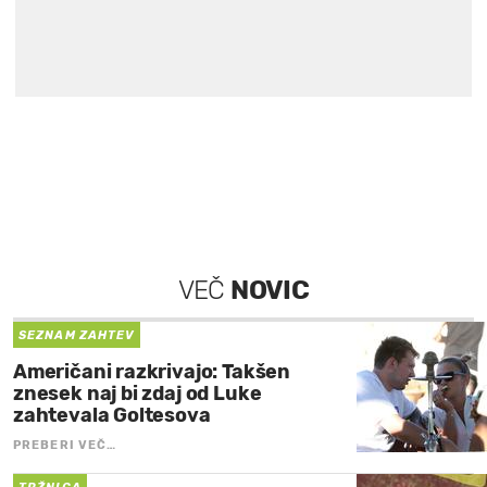
VEČ
NOVIC
SEZNAM ZAHTEV
Američani razkrivajo: Takšen
znesek naj bi zdaj od Luke
zahtevala Goltesova
PREBERI VEČ…