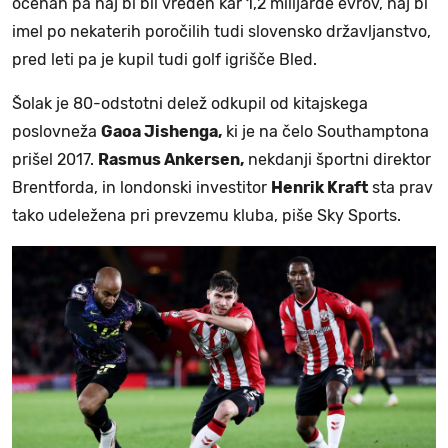
ocenah pa naj bi bil vreden kar 1,2 milijarde evrov, naj bi
imel po nekaterih poročilih tudi slovensko državljanstvo,
pred leti pa je kupil tudi golf igrišče Bled.
Šolak je 80-odstotni delež odkupil od kitajskega
poslovneža
Gaoa Jishenga,
ki je na čelo Southamptona
prišel 2017.
Rasmus Ankersen,
nekdanji športni direktor
Brentforda, in londonski investitor
Henrik Kraft
sta prav
tako udeležena pri prevzemu kluba, piše Sky Sports.