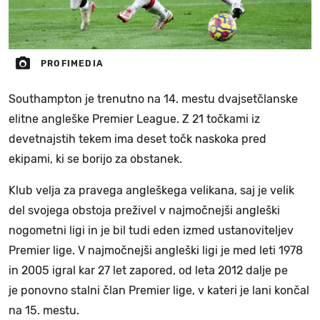
PROFIMEDIA
Southampton je trenutno na 14. mestu dvajsetčlanske
elitne angleške Premier League. Z 21 točkami iz
devetnajstih tekem ima deset točk naskoka pred
ekipami, ki se borijo za obstanek.
Klub velja za pravega angleškega velikana, saj je velik
del svojega obstoja preživel v najmočnejši angleški
nogometni ligi in je bil tudi eden izmed ustanoviteljev
Premier lige. V najmočnejši angleški ligi je med leti 1978
in 2005 igral kar 27 let zapored, od leta 2012 dalje pe
je ponovno stalni član Premier lige, v kateri je lani končal
na 15. mestu.