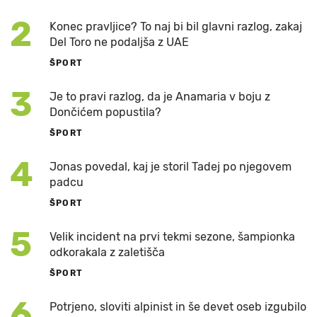
2
Konec pravljice? To naj bi bil glavni razlog, zakaj
Del Toro ne podaljša z UAE
ŠPORT
3
Je to pravi razlog, da je Anamaria v boju z
Dončićem popustila?
ŠPORT
4
Jonas povedal, kaj je storil Tadej po njegovem
padcu
ŠPORT
5
Velik incident na prvi tekmi sezone, šampionka
odkorakala z zaletišča
ŠPORT
6
Potrjeno, sloviti alpinist in še devet oseb izgubilo