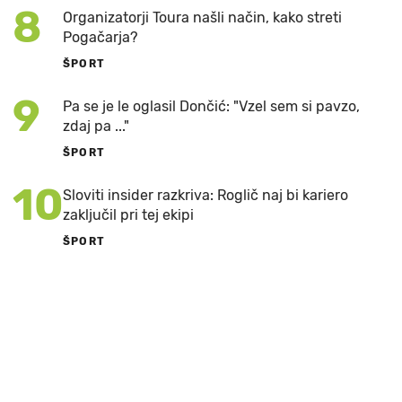
8
Organizatorji Toura našli način, kako streti
Pogačarja?
ŠPORT
9
Pa se je le oglasil Dončić: "Vzel sem si pavzo,
zdaj pa ..."
ŠPORT
10
Sloviti insider razkriva: Roglič naj bi kariero
zaključil pri tej ekipi
ŠPORT