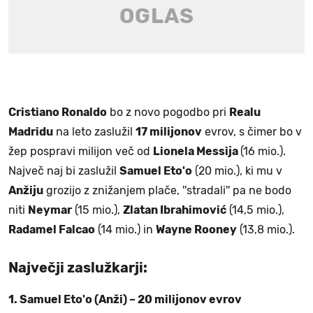
Cristiano Ronaldo
bo z novo pogodbo pri
Realu
Madridu
na leto zaslužil
17 milijonov
evrov, s čimer bo v
žep pospravi milijon več od
Lionela Messija
(16 mio.).
Največ naj bi zaslužil
Samuel Eto'o
(20 mio.), ki mu v
Anžiju
grozijo z znižanjem plače, ''stradali'' pa ne bodo
niti
Neymar
(15 mio.),
Zlatan Ibrahimović
(14,5 mio.),
Radamel Falcao
(14 mio.) in
Wayne Rooney
(13,8 mio.).
Največji zaslužkarji:
1. Samuel Eto'o (Anži) – 20 milijonov evrov