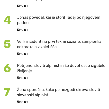
ŠPORT
4
Jonas povedal, kaj je storil Tadej po njegovem
padcu
ŠPORT
5
Velik incident na prvi tekmi sezone, šampionka
odkorakala z zaletišča
ŠPORT
6
Potrjeno, sloviti alpinist in še devet oseb izgubilo
življenje
ŠPORT
7
Žena sporočila, kako po nezgodi okreva sloviti
slovenski alpinist
ŠPORT