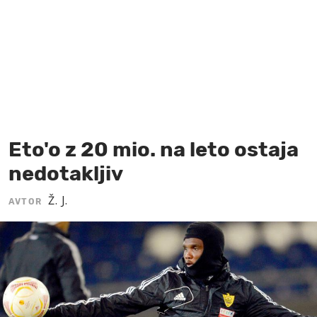
MOJ SANJ
Eto'o z 20 mio. na leto ostaja
nedotakljiv
Ž. J.
AVTOR