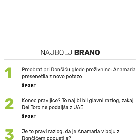
NAJBOLJ
BRANO
1
Preobrat pri Dončiću glede preživnine: Anamaria
presenetila z novo potezo
ŠPORT
2
Konec pravljice? To naj bi bil glavni razlog, zakaj
Del Toro ne podaljša z UAE
ŠPORT
3
Je to pravi razlog, da je Anamaria v boju z
Dončićem popustila?