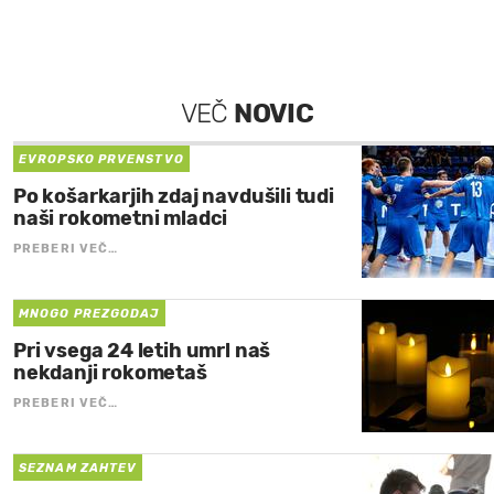
VEČ
NOVIC
EVROPSKO PRVENSTVO
Po košarkarjih zdaj navdušili tudi
naši rokometni mladci
PREBERI VEČ…
MNOGO PREZGODAJ
Pri vsega 24 letih umrl naš
nekdanji rokometaš
PREBERI VEČ…
SEZNAM ZAHTEV