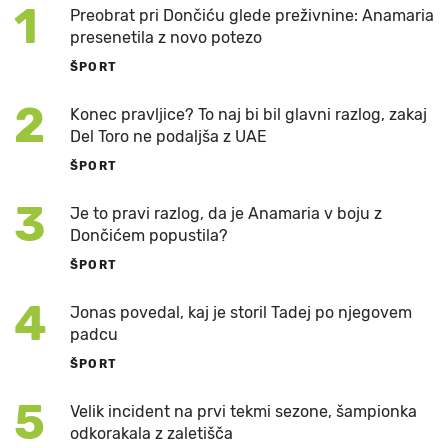
1
Preobrat pri Dončiću glede preživnine: Anamaria
presenetila z novo potezo
ŠPORT
2
Konec pravljice? To naj bi bil glavni razlog, zakaj
Del Toro ne podaljša z UAE
ŠPORT
3
Je to pravi razlog, da je Anamaria v boju z
Dončićem popustila?
ŠPORT
4
Jonas povedal, kaj je storil Tadej po njegovem
padcu
ŠPORT
5
Velik incident na prvi tekmi sezone, šampionka
odkorakala z zaletišča