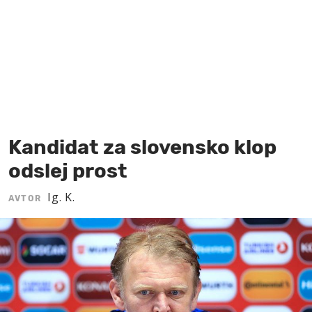
MOJ SANJ
Kandidat za slovensko klop
odslej prost
Ig. K.
AVTOR