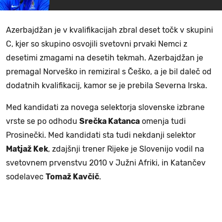
Azerbajdžan je v kvalifikacijah zbral deset točk v skupini
C, kjer so skupino osvojili svetovni prvaki Nemci z
desetimi zmagami na desetih tekmah. Azerbajdžan je
premagal Norveško in remiziral s Češko, a je bil daleč od
dodatnih kvalifikacij, kamor se je prebila Severna Irska.
Med kandidati za novega selektorja slovenske izbrane
vrste se po odhodu
Srečka Katanca
omenja tudi
Prosinečki. Med kandidati sta tudi nekdanji selektor
Matjaž Kek
, zdajšnji trener Rijeke je Slovenijo vodil na
svetovnem prvenstvu 2010 v Južni Afriki, in Katančev
sodelavec
Tomaž Kavčič
.