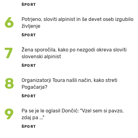
ŠPORT
6
Potrjeno, sloviti alpinist in še devet oseb izgubilo
življenje
ŠPORT
7
Žena sporočila, kako po nezgodi okreva sloviti
slovenski alpinist
ŠPORT
8
Organizatorji Toura našli način, kako streti
Pogačarja?
ŠPORT
9
Pa se je le oglasil Dončić: "Vzel sem si pavzo,
zdaj pa ..."
ŠPORT