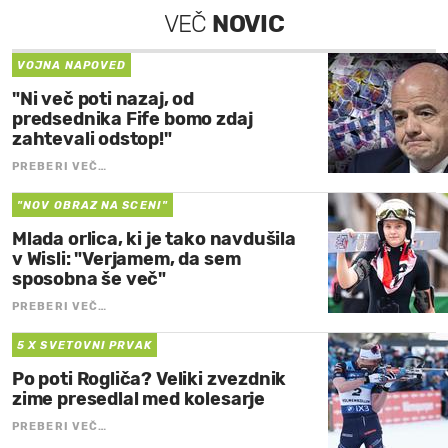
VEČ
NOVIC
VOJNA NAPOVED
"Ni več poti nazaj, od
predsednika Fife bomo zdaj
zahtevali odstop!"
PREBERI VEČ…
"NOV OBRAZ NA SCENI"
Mlada orlica, ki je tako navdušila
v Wisli: "Verjamem, da sem
sposobna še več"
PREBERI VEČ…
5 X SVETOVNI PRVAK
Po poti Rogliča? Veliki zvezdnik
zime presedlal med kolesarje
PREBERI VEČ…