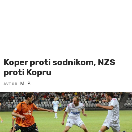
MOJ SANJ
Koper proti sodnikom, NZS
proti Kopru
M. P.
AVTOR