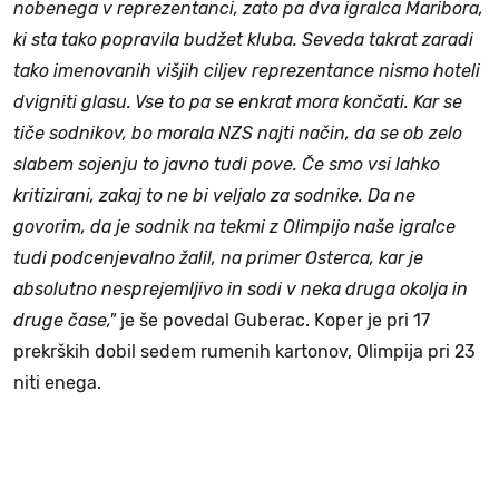
nobenega v reprezentanci, zato pa dva igralca Maribora,
ki sta tako popravila budžet kluba. Seveda takrat zaradi
tako imenovanih višjih ciljev reprezentance nismo hoteli
dvigniti glasu. Vse to pa se enkrat mora končati. Kar se
tiče sodnikov, bo morala NZS najti način, da se ob zelo
slabem sojenju to javno tudi pove. Če smo vsi lahko
kritizirani, zakaj to ne bi veljalo za sodnike. Da ne
govorim, da je sodnik na tekmi z Olimpijo naše igralce
tudi podcenjevalno žalil, na primer Osterca, kar je
absolutno nesprejemljivo in sodi v neka druga okolja in
druge čase,"
je še povedal Guberac. Koper je pri 17
prekrških dobil sedem rumenih kartonov, Olimpija pri 23
niti enega.