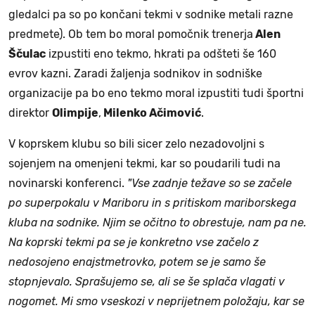
gledalci pa so po končani tekmi v sodnike metali razne
predmete). Ob tem bo moral pomočnik trenerja
Alen
Ščulac
izpustiti eno tekmo, hkrati pa odšteti še 160
evrov kazni. Zaradi žaljenja sodnikov in sodniške
organizacije pa bo eno tekmo moral izpustiti tudi športni
direktor
Olimpije
,
Milenko Ačimović
.
V koprskem klubu so bili sicer zelo nezadovoljni s
sojenjem na omenjeni tekmi, kar so poudarili tudi na
novinarski konferenci.
"Vse zadnje težave so se začele
po superpokalu v Mariboru in s pritiskom mariborskega
kluba na sodnike. Njim se očitno to obrestuje, nam pa ne.
Na koprski tekmi pa se je konkretno vse začelo z
nedosojeno enajstmetrovko, potem se je samo še
stopnjevalo. Sprašujemo se, ali se še splača vlagati v
nogomet. Mi smo vseskozi v neprijetnem položaju, kar se