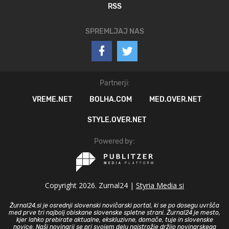
RSS
SPREMLJAJ NAS
Partnerji:
VREME.NET
BOLHA.COM
MED.OVER.NET
STYLE.OVER.NET
Powered by:
Copyright 2026. Zurnal24 |
Styria Media si
Žurnal24.si je osrednji slovenski novičarski portal, ki se po dosegu uvršča
med prve tri najbolj obiskane slovenske spletne strani. Žurnal24 je mesto,
kjer lahko prebirate aktualne, ekskluzivne, domače, tuje in slovenske
novice. Naši novinarji se pri svojem delu najstrožje držijo novinarskega