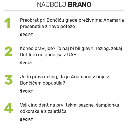
NAJBOLJ
BRANO
1
Preobrat pri Dončiću glede preživnine: Anamaria
presenetila z novo potezo
ŠPORT
2
Konec pravljice? To naj bi bil glavni razlog, zakaj
Del Toro ne podaljša z UAE
ŠPORT
3
Je to pravi razlog, da je Anamaria v boju z
Dončićem popustila?
ŠPORT
4
Velik incident na prvi tekmi sezone, šampionka
odkorakala z zaletišča
ŠPORT