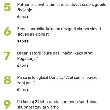
5
Potrjeno, sloviti alpinist in še devet oseb izgubilo
življenje
ŠPORT
6
Žena sporočila, kako po nezgodi okreva sloviti
slovenski alpinist
ŠPORT
7
Organizatorji Toura našli način, kako streti
Pogačarja?
ŠPORT
8
Pa se je le oglasil Dončić: "Vzel sem si pavzo,
zdaj pa ..."
ŠPORT
9
Pri komaj 21 letih umrla obetavna športnica,
skupnost zavita v črno