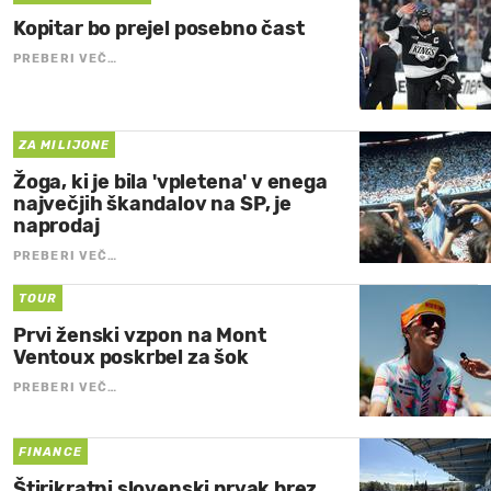
Kopitar bo prejel posebno čast
PREBERI VEČ…
ZA MILIJONE
Žoga, ki je bila 'vpletena' v enega
največjih škandalov na SP, je
naprodaj
PREBERI VEČ…
TOUR
Prvi ženski vzpon na Mont
Ventoux poskrbel za šok
PREBERI VEČ…
FINANCE
Štirikratni slovenski prvak brez