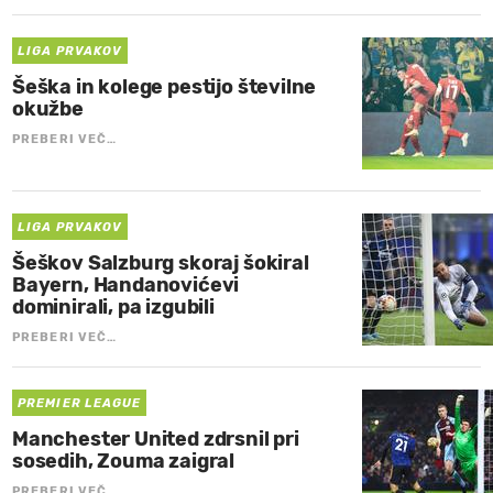
LIGA PRVAKOV
Šeška in kolege pestijo številne
okužbe
PREBERI VEČ…
LIGA PRVAKOV
Šeškov Salzburg skoraj šokiral
Bayern, Handanovićevi
dominirali, pa izgubili
PREBERI VEČ…
PREMIER LEAGUE
Manchester United zdrsnil pri
sosedih, Zouma zaigral
PREBERI VEČ…