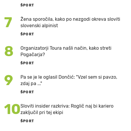
ŠPORT
7
Žena sporočila, kako po nezgodi okreva sloviti
slovenski alpinist
ŠPORT
8
Organizatorji Toura našli način, kako streti
Pogačarja?
ŠPORT
9
Pa se je le oglasil Dončić: "Vzel sem si pavzo,
zdaj pa ..."
ŠPORT
10
Sloviti insider razkriva: Roglič naj bi kariero
zaključil pri tej ekipi
ŠPORT