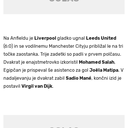
Na Anfieldu je
Liverpool
gladko ugnal
Leeds United
(6:0) in se vodilnemu Manchester Cityju približal le na tri
točke zaostanka. Trije zadetki so padli v prvem polčasu.
Dvakrat je enajstmetrovko izkoristil
Mohamed Salah
,
Egipčan je prispeval še asistenco za gol
Joëla Matipa
. V
nadaljevanju je dvakrat zabil
Sadio Mané
, končni izid je
postavil
Virgil van Dijk
.