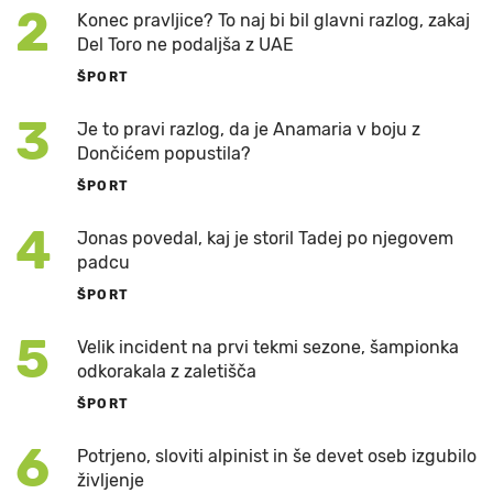
2
Konec pravljice? To naj bi bil glavni razlog, zakaj
Del Toro ne podaljša z UAE
ŠPORT
3
Je to pravi razlog, da je Anamaria v boju z
Dončićem popustila?
ŠPORT
4
Jonas povedal, kaj je storil Tadej po njegovem
padcu
ŠPORT
5
Velik incident na prvi tekmi sezone, šampionka
odkorakala z zaletišča
ŠPORT
6
Potrjeno, sloviti alpinist in še devet oseb izgubilo
življenje