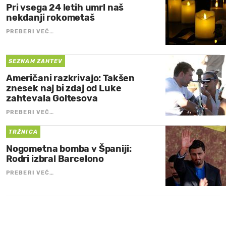
Pri vsega 24 letih umrl naš
nekdanji rokometaš
PREBERI VEČ…
SEZNAM ZAHTEV
Američani razkrivajo: Takšen
znesek naj bi zdaj od Luke
zahtevala Goltesova
PREBERI VEČ…
TRŽNICA
Nogometna bomba v Španiji:
Rodri izbral Barcelono
PREBERI VEČ…