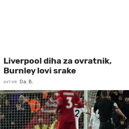
MOJ SANJ
Liverpool diha za ovratnik,
Burnley lovi srake
Da. B.
AVTOR