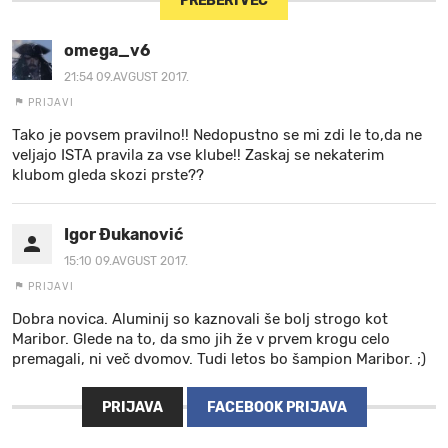
PREBERI VEČ
omega_v6
21:54 09.AVGUST 2017.
PRIJAVI
Tako je povsem pravilno!! Nedopustno se mi zdi le to,da ne
veljajo ISTA pravila za vse klube!! Zaskaj se nekaterim
klubom gleda skozi prste??
Igor Đukanović
15:10 09.AVGUST 2017.
PRIJAVI
Dobra novica. Aluminij so kaznovali še bolj strogo kot
Maribor. Glede na to, da smo jih že v prvem krogu celo
premagali, ni več dvomov. Tudi letos bo šampion Maribor. ;)
PRIJAVA
FACEBOOK PRIJAVA