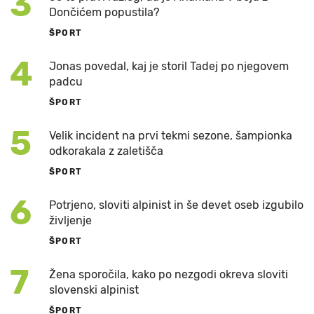
3
Dončićem popustila?
ŠPORT
4
Jonas povedal, kaj je storil Tadej po njegovem
padcu
ŠPORT
5
Velik incident na prvi tekmi sezone, šampionka
odkorakala z zaletišča
ŠPORT
6
Potrjeno, sloviti alpinist in še devet oseb izgubilo
življenje
ŠPORT
7
Žena sporočila, kako po nezgodi okreva sloviti
slovenski alpinist
ŠPORT