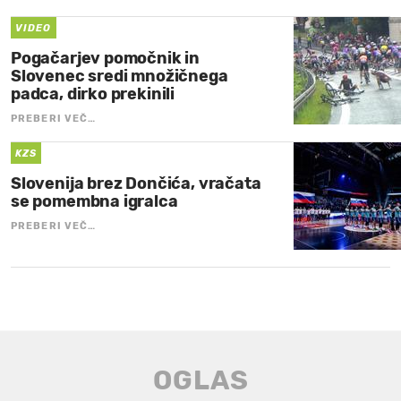
VIDEO
Pogačarjev pomočnik in
Slovenec sredi množičnega
padca, dirko prekinili
PREBERI VEČ…
KZS
Slovenija brez Dončića, vračata
se pomembna igralca
PREBERI VEČ…