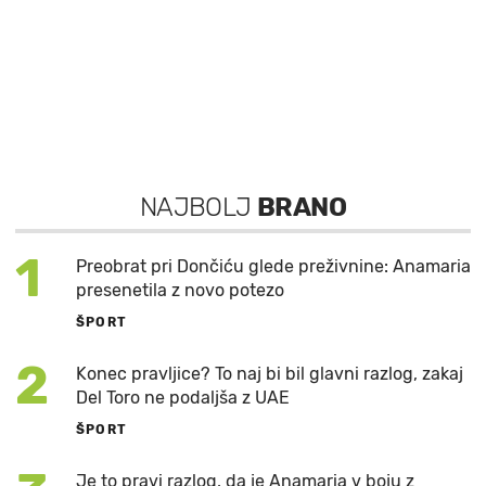
NAJBOLJ
BRANO
1
Preobrat pri Dončiću glede preživnine: Anamaria
presenetila z novo potezo
ŠPORT
2
Konec pravljice? To naj bi bil glavni razlog, zakaj
Del Toro ne podaljša z UAE
ŠPORT
Je to pravi razlog, da je Anamaria v boju z