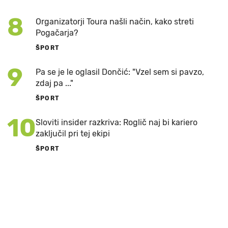
8
Organizatorji Toura našli način, kako streti
Pogačarja?
ŠPORT
9
Pa se je le oglasil Dončić: "Vzel sem si pavzo,
zdaj pa ..."
ŠPORT
10
Sloviti insider razkriva: Roglič naj bi kariero
zaključil pri tej ekipi
ŠPORT