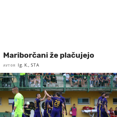
MOJ SANJ
Mariborčani že plačujejo
Ig. K., STA
AVTOR