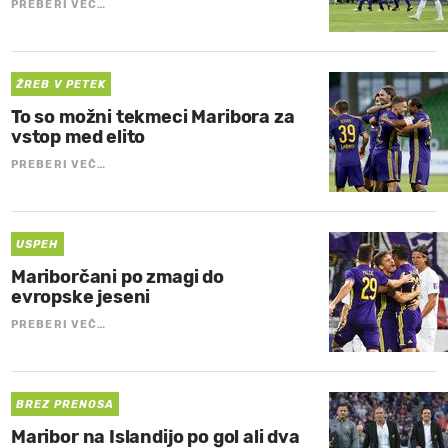
PREBERI VEČ…
ŽREB V PETEK
To so možni tekmeci Maribora za
vstop med elito
PREBERI VEČ…
USPEH
Mariborčani po zmagi do
evropske jeseni
PREBERI VEČ…
BREZ PRENOSA
Maribor na Islandijo po gol ali dva