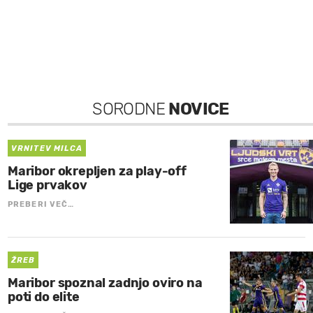
SORODNE
NOVICE
VRNITEV MILCA
Maribor okrepljen za play-off
Lige prvakov
PREBERI VEČ…
ŽREB
Maribor spoznal zadnjo oviro na
poti do elite