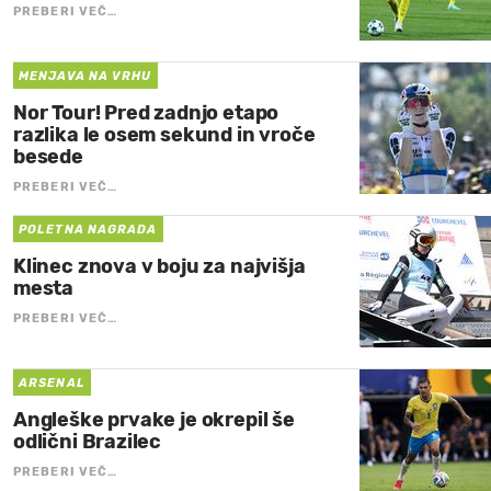
PREBERI VEČ…
MENJAVA NA VRHU
Nor Tour! Pred zadnjo etapo
razlika le osem sekund in vroče
besede
PREBERI VEČ…
POLETNA NAGRADA
Klinec znova v boju za najvišja
mesta
PREBERI VEČ…
ARSENAL
Angleške prvake je okrepil še
odlični Brazilec
PREBERI VEČ…