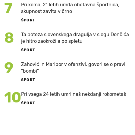
7
Pri komaj 21 letih umrla obetavna športnica,
skupnost zavita v črno
ŠPORT
8
Ta poteza slovenskega dragulja v slogu Dončića
je hitro zaokrožila po spletu
ŠPORT
9
Zahović in Maribor v ofenzivi, govori se o pravi
"bombi"
ŠPORT
10
Pri vsega 24 letih umrl naš nekdanji rokometaš
ŠPORT