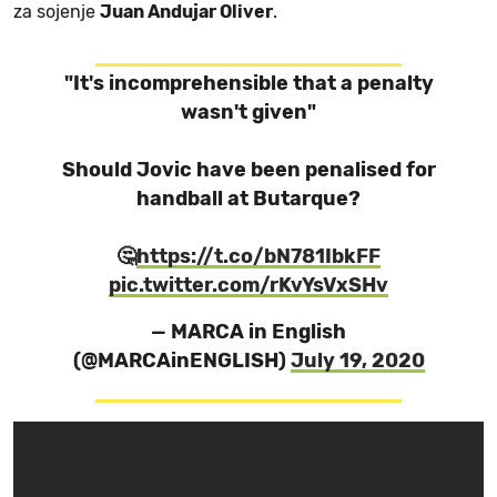
za sojenje
Juan Andujar Oliver
.
"It's incomprehensible that a penalty
wasn't given"
Should Jovic have been penalised for
handball at Butarque?
🤔
https://t.co/bN781IbkFF
pic.twitter.com/rKvYsVxSHv
— MARCA in English
(@MARCAinENGLISH)
July 19, 2020