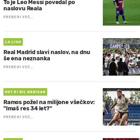
To je Leo Messi povedal po
naslovu Reala
PREBERI VEČ…
LA LIGA
Real Madrid slavi naslov, na dnu
še ena neznanka
PREBERI VEČ…
KOT BI BIL NARISAN
Ramos požel na milijone všečkov:
"Imaš res 34 let?"
PREBERI VEČ…