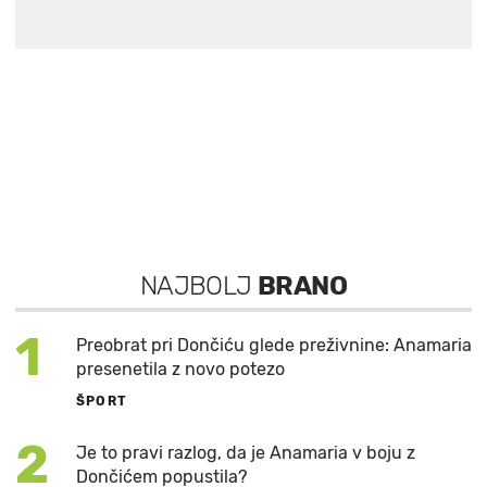
NAJBOLJ
BRANO
1
Preobrat pri Dončiću glede preživnine: Anamaria
presenetila z novo potezo
ŠPORT
2
Je to pravi razlog, da je Anamaria v boju z
Dončićem popustila?