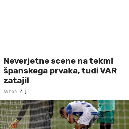
MOJ SANJ
Neverjetne scene na tekmi
španskega prvaka, tudi VAR
zatajil
Ž. J.
AVTOR