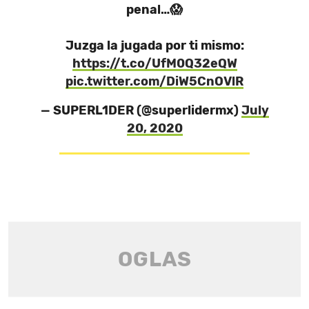
penal…😱
Juzga la jugada por ti mismo:
https://t.co/UfM0Q32eQW
pic.twitter.com/DiW5CnOVlR
— SUPERL1DER (@superlidermx)
July
20, 2020