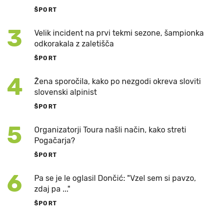
ŠPORT
3
Velik incident na prvi tekmi sezone, šampionka
odkorakala z zaletišča
ŠPORT
4
Žena sporočila, kako po nezgodi okreva sloviti
slovenski alpinist
ŠPORT
5
Organizatorji Toura našli način, kako streti
Pogačarja?
ŠPORT
6
Pa se je le oglasil Dončić: "Vzel sem si pavzo,
zdaj pa ..."
ŠPORT