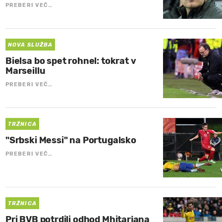
PREBERI VEČ…
NOVA SLUŽBA
Bielsa bo spet rohnel: tokrat v
Marseillu
PREBERI VEČ…
TRŽNICA
"Srbski Messi" na Portugalsko
PREBERI VEČ…
TRŽNICA
Pri BVB potrdili odhod Mhitarjana