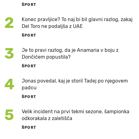
ŠPORT
2
Konec pravljice? To naj bi bil glavni razlog, zakaj
Del Toro ne podaljša z UAE
ŠPORT
3
Je to pravi razlog, da je Anamaria v boju z
Dončićem popustila?
ŠPORT
4
Jonas povedal, kaj je storil Tadej po njegovem
padcu
ŠPORT
5
Velik incident na prvi tekmi sezone, šampionka
odkorakala z zaletišča
ŠPORT