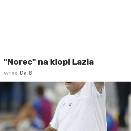
MOJ SANJ
"Norec" na klopi Lazia
Da. B.
AVTOR