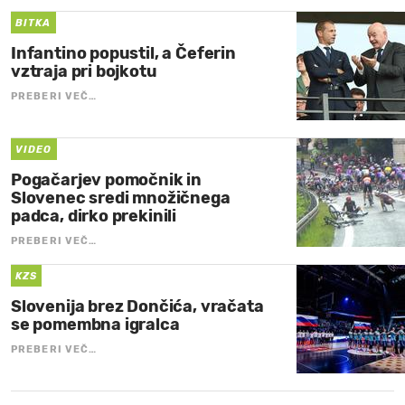
BITKA
Infantino popustil, a Čeferin
vztraja pri bojkotu
PREBERI VEČ…
VIDEO
Pogačarjev pomočnik in
Slovenec sredi množičnega
padca, dirko prekinili
PREBERI VEČ…
KZS
Slovenija brez Dončića, vračata
se pomembna igralca
PREBERI VEČ…