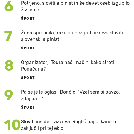
6
Potrjeno, sloviti alpinist in še devet oseb izgubilo
življenje
ŠPORT
7
Žena sporočila, kako po nezgodi okreva sloviti
slovenski alpinist
ŠPORT
8
Organizatorji Toura našli način, kako streti
Pogačarja?
ŠPORT
9
Pa se je le oglasil Dončić: "Vzel sem si pavzo,
zdaj pa ..."
ŠPORT
10
Sloviti insider razkriva: Roglič naj bi kariero
zaključil pri tej ekipi